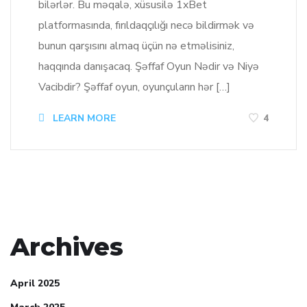
bilərlər. Bu məqalə, xüsusilə 1xBet
platformasında, fırıldaqçılığı necə bildirmək və
bunun qarşısını almaq üçün nə etməlisiniz,
haqqında danışacaq. Şəffaf Oyun Nədir və Niyə
Vacibdir? Şəffaf oyun, oyunçuların hər […]
LEARN MORE
4
Archives
April 2025