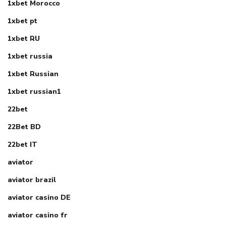
1xbet Morocco
1xbet pt
1xbet RU
1xbet russia
1xbet Russian
1xbet russian1
22bet
22Bet BD
22bet IT
aviator
aviator brazil
aviator casino DE
aviator casino fr