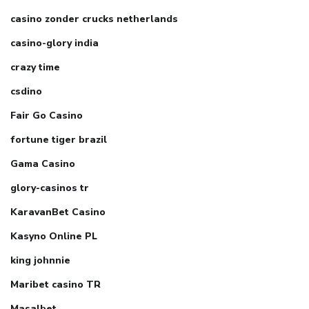
casino zonder crucks netherlands
casino-glory india
crazy time
csdino
Fair Go Casino
fortune tiger brazil
Gama Casino
glory-casinos tr
KaravanBet Casino
Kasyno Online PL
king johnnie
Maribet casino TR
Masalbet