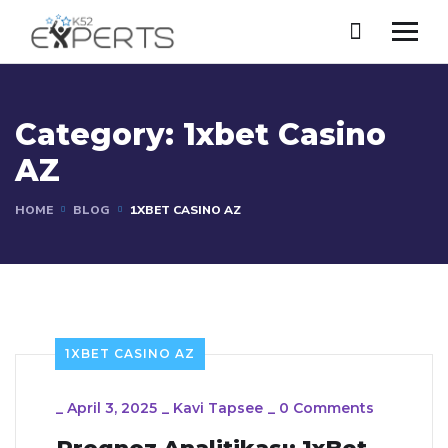
Category:
1xbet Casino
AZ
HOME
BLOG
1XBET CASINO AZ
1XBET CASINO AZ
_
April 3, 2025
_
Kavi Tapsee
_
0 Comments