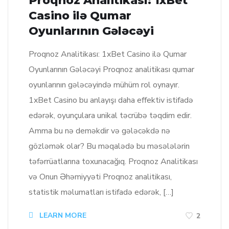
Proqnoz Analitikası: 1xBet
Casino ilə Qumar
Oyunlarının Gələcəyi
Proqnoz Analitikası: 1xBet Casino ilə Qumar
Oyunlarının Gələcəyi Proqnoz analitikası qumar
oyunlarının gələcəyində mühüm rol oynayır.
1xBet Casino bu anlayışı daha effektiv istifadə
edərək, oyunçulara unikal təcrübə təqdim edir.
Amma bu nə deməkdir və gələcəkdə nə
gözləmək olar? Bu məqalədə bu məsələlərin
təfərrüatlarına toxunacağıq. Proqnoz Analitikası
və Onun Əhəmiyyəti Proqnoz analitikası,
statistik məlumatları istifadə edərək, […]
LEARN MORE
2