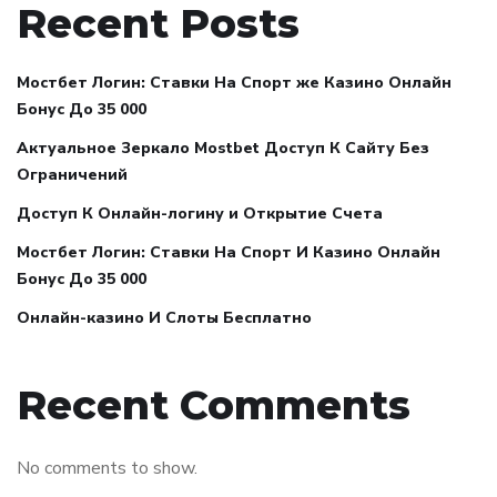
Recent Posts
Мостбет Логин: Ставки На Спорт же Казино Онлайн
Бонус До 35 000
Актуальное Зеркало Mostbet Доступ К Сайту Без
Ограничений
Доступ К Онлайн-логину и Открытие Счета
Мостбет Логин: Ставки На Спорт И Казино Онлайн
Бонус До 35 000
Онлайн-казино И Слоты Бесплатно
Recent Comments
No comments to show.