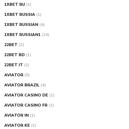
1XBET RU
(1)
1XBET RUSSIA
(1)
1XBET RUSSIAN
(4)
1XBET RUSSIAN1
(10)
22BET
(2)
22BET BD
(1)
22BET IT
(1)
AVIATOR
(5)
AVIATOR BRAZIL
(4)
AVIATOR CASINO DE
(1)
AVIATOR CASINO FR
(1)
AVIATOR IN
(1)
AVIATOR KE
(1)