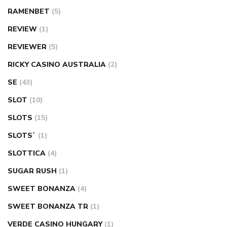
RAMENBET
(5)
REVIEW
(1)
REVIEWER
(5)
RICKY CASINO AUSTRALIA
(2)
SE
(43)
SLOT
(10)
SLOTS
(15)
SLOTS`
(1)
SLOTTICA
(4)
SUGAR RUSH
(1)
SWEET BONANZA
(4)
SWEET BONANZA TR
(1)
VERDE CASINO HUNGARY
(1)