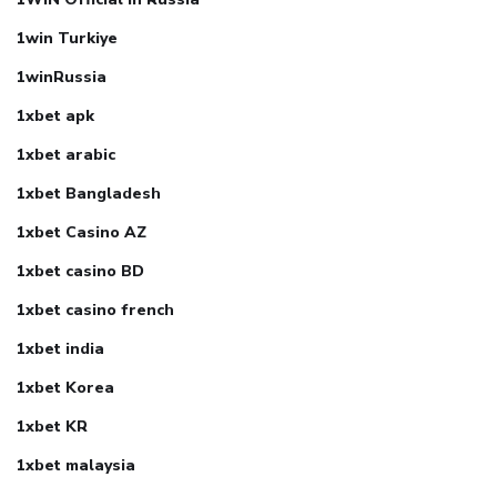
1win Turkiye
1winRussia
1xbet apk
1xbet arabic
1xbet Bangladesh
1xbet Casino AZ
1xbet casino BD
1xbet casino french
1xbet india
1xbet Korea
1xbet KR
1xbet malaysia