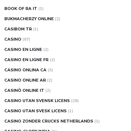
BOOK OF RA IT
(1)
BUKMACHERZY ONLINE
(2)
CASIBOM TR
(1)
CASINO
(87)
CASINO EN LIGNE
(2)
CASINO EN LIGNE FR
(2)
CASINO ONLINA CA
(3)
CASINO ONLINE AR
(2)
CASINÒ ONLINE IT
(2)
CASINO UTAN SVENSK LICENS
(28)
CASINO UTAN SVESK LICENS
(1)
CASINO ZONDER CRUCKS NETHERLANDS
(1)