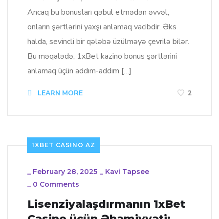
Ancaq bu bonusları qəbul etmədən əvvəl,
onların şərtlərini yaxşı anlamaq vacibdir. Əks
halda, sevincli bir qələbə üzülməyə çevrilə bilər.
Bu məqalədə, 1xBet kazino bonus şərtlərini
anlamaq üçün addım-addım […]
LEARN MORE
2
1XBET CASINO AZ
_
February 28, 2025
_
Kavi Tapsee
_
0 Comments
Lisenziyalaşdırmanın 1xBet
Casino üçün Əhəmiyyəti: