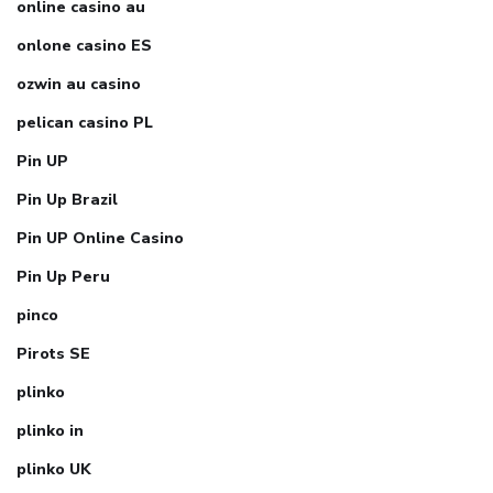
online casino au
onlone casino ES
ozwin au casino
pelican casino PL
Pin UP
Pin Up Brazil
Pin UP Online Casino
Pin Up Peru
pinco
Pirots SE
plinko
plinko in
plinko UK