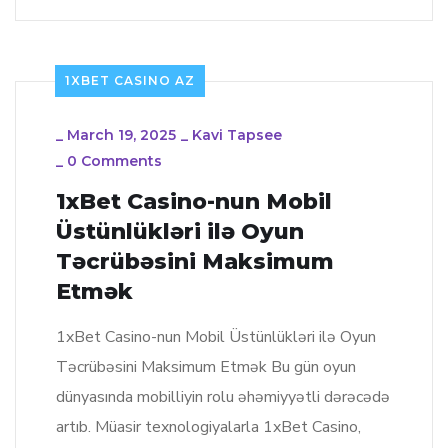
1XBET CASINO AZ
_
March 19, 2025
_
Kavi Tapsee
_
0 Comments
1xBet Casino-nun Mobil
Üstünlükləri ilə Oyun
Təcrübəsini Maksimum
Etmək
1xBet Casino-nun Mobil Üstünlükləri ilə Oyun
Təcrübəsini Maksimum Etmək Bu gün oyun
dünyasında mobilliyin rolu əhəmiyyətli dərəcədə
artıb. Müasir texnologiyalarla 1xBet Casino,