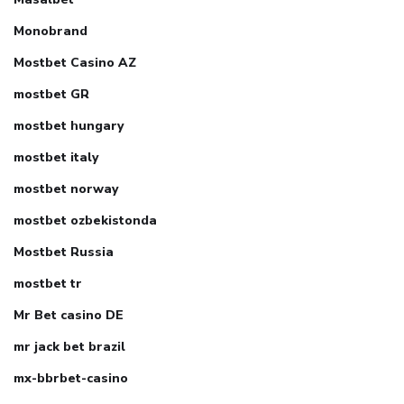
Monobrand
Mostbet Casino AZ
mostbet GR
mostbet hungary
mostbet italy
mostbet norway
mostbet ozbekistonda
Mostbet Russia
mostbet tr
Mr Bet casino DE
mr jack bet brazil
mx-bbrbet-casino