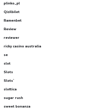
plinko_pl
Qizilbilet
Ramenbet
Review
reviewer
ricky casino australia
se
slot
Slots
Slots`
slottica
sugar rush
sweet bonanza