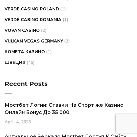
VERDE CASINO POLAND
(1)
VERDE CASINO ROMANIA
(1)
VOVAN CASINO
(2)
VULKAN VEGAS GERMANY
(2)
КОМЕТА КАЗИНО
(1)
ШВЕЦИЯ
(45)
Recent Posts
Мостбет Логин: Ставки На Спорт же Казино
Онлайн Бонус До 35 000
April 4, 2025
Актуальное Зеркало Mostbet Доступ К Сайту