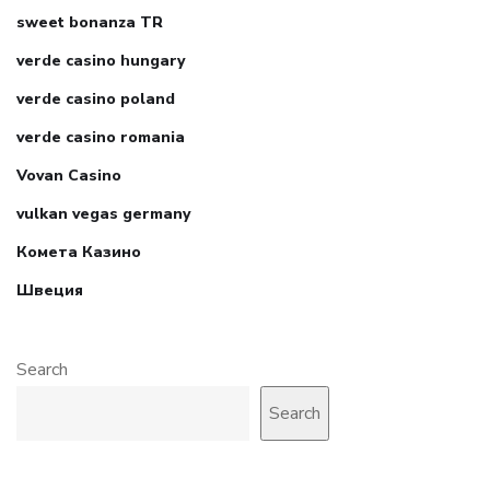
sweet bonanza TR
verde casino hungary
verde casino poland
verde casino romania
Vovan Casino
vulkan vegas germany
Комета Казино
Швеция
Search
Search