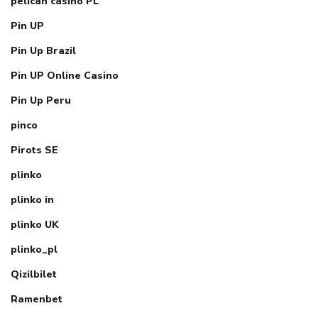
pelican casino PL
Pin UP
Pin Up Brazil
Pin UP Online Casino
Pin Up Peru
pinco
Pirots SE
plinko
plinko in
plinko UK
plinko_pl
Qizilbilet
Ramenbet