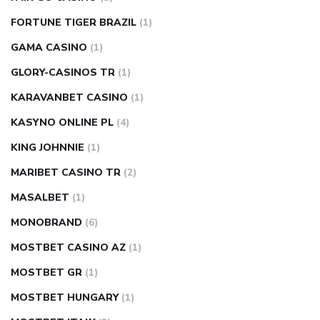
FORTUNE TIGER BRAZIL
(1)
GAMA CASINO
(1)
GLORY-CASINOS TR
(1)
KARAVANBET CASINO
(1)
KASYNO ONLINE PL
(4)
KING JOHNNIE
(1)
MARIBET CASINO TR
(2)
MASALBET
(1)
MONOBRAND
(6)
MOSTBET CASINO AZ
(1)
MOSTBET GR
(1)
MOSTBET HUNGARY
(1)