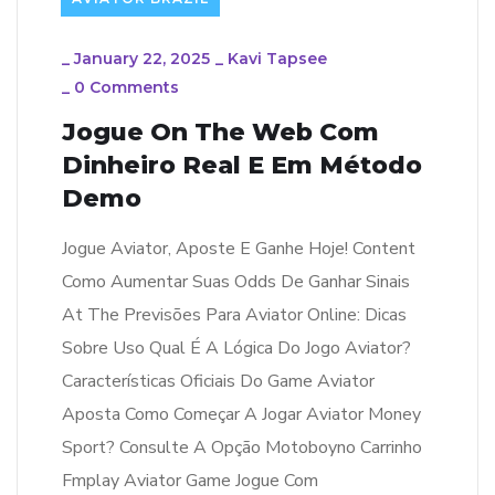
_
January 22, 2025
_
Kavi Tapsee
_
0 Comments
Jogue On The Web Com
Dinheiro Real E Em Método
Demo
Jogue Aviator, Aposte E Ganhe Hoje! Content
Como Aumentar Suas Odds De Ganhar Sinais
At The Previsões Para Aviator Online: Dicas
Sobre Uso Qual É A Lógica Do Jogo Aviator?
Características Oficiais Do Game Aviator
Aposta Como Começar A Jogar Aviator Money
Sport? Consulte A Opção Motoboyno Carrinho
Fmplay Aviator Game Jogue Com