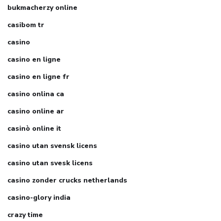
bukmacherzy online
casibom tr
casino
casino en ligne
casino en ligne fr
casino onlina ca
casino online ar
casinò online it
casino utan svensk licens
casino utan svesk licens
casino zonder crucks netherlands
casino-glory india
crazy time