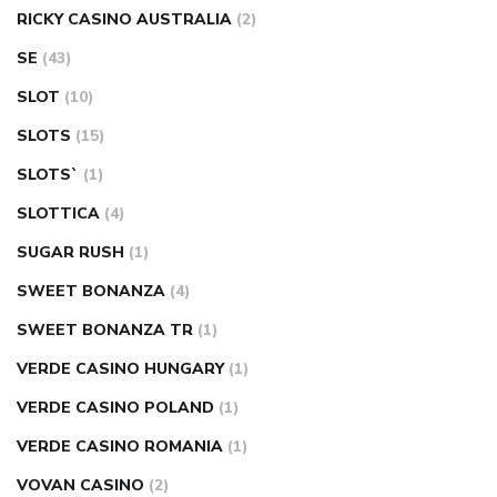
RICKY CASINO AUSTRALIA
(2)
SE
(43)
SLOT
(10)
SLOTS
(15)
SLOTS`
(1)
SLOTTICA
(4)
SUGAR RUSH
(1)
SWEET BONANZA
(4)
SWEET BONANZA TR
(1)
VERDE CASINO HUNGARY
(1)
VERDE CASINO POLAND
(1)
VERDE CASINO ROMANIA
(1)
VOVAN CASINO
(2)