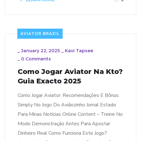
4
AVIATOR BRAZIL
_
January 22, 2025
_
Kavi Tapsee
_
0 Comments
Como Jogar Aviator Na Kto?
Guia Exacto 2025
Como Jogar Aviator: Recomendações E Bônus
Simply No Jogo Do Aviãozinho Jornal Estado
Para Minas Notícias Online Content – Treine No
Modo Demonstração Antes Para Apostar
Dinheiro Real Como Funciona Este Jogo?