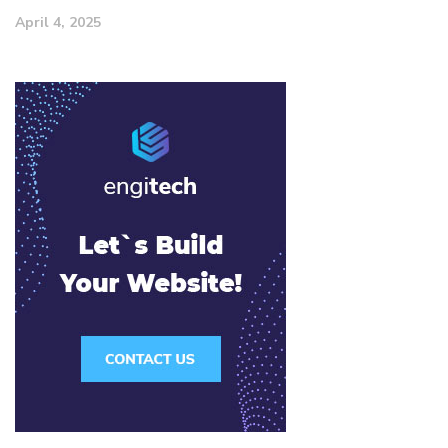
April 4, 2025