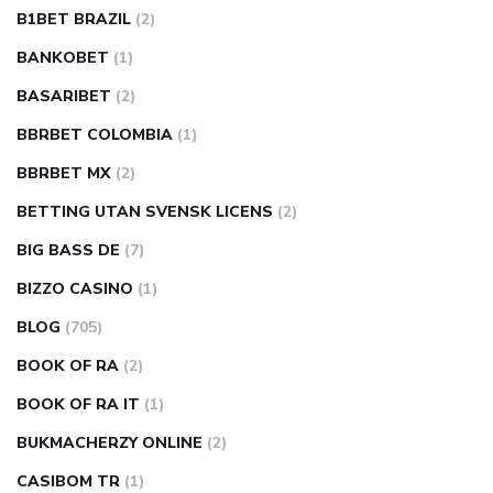
B1BET BRAZIL
(2)
BANKOBET
(1)
BASARIBET
(2)
BBRBET COLOMBIA
(1)
BBRBET MX
(2)
BETTING UTAN SVENSK LICENS
(2)
BIG BASS DE
(7)
BIZZO CASINO
(1)
BLOG
(705)
BOOK OF RA
(2)
BOOK OF RA IT
(1)
BUKMACHERZY ONLINE
(2)
CASIBOM TR
(1)