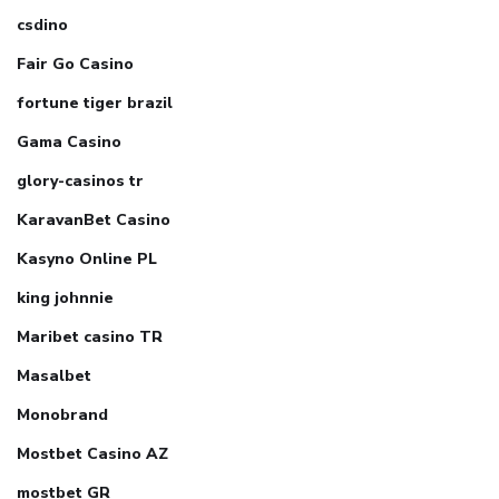
csdino
Fair Go Casino
fortune tiger brazil
Gama Casino
glory-casinos tr
KaravanBet Casino
Kasyno Online PL
king johnnie
Maribet casino TR
Masalbet
Monobrand
Mostbet Casino AZ
mostbet GR