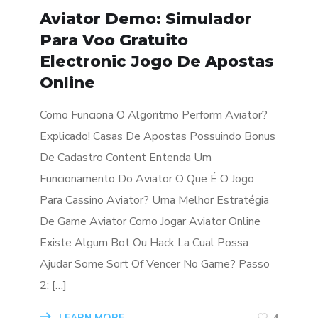
Aviator Demo: Simulador
Para Voo Gratuito
Electronic Jogo De Apostas
Online
Como Funciona O Algoritmo Perform Aviator?
Explicado! Casas De Apostas Possuindo Bonus
De Cadastro Content Entenda Um
Funcionamento Do Aviator O Que É O Jogo
Para Cassino Aviator? Uma Melhor Estratégia
De Game Aviator Como Jogar Aviator Online
Existe Algum Bot Ou Hack La Cual Possa
Ajudar Some Sort Of Vencer No Game? Passo
2: […]
LEARN MORE