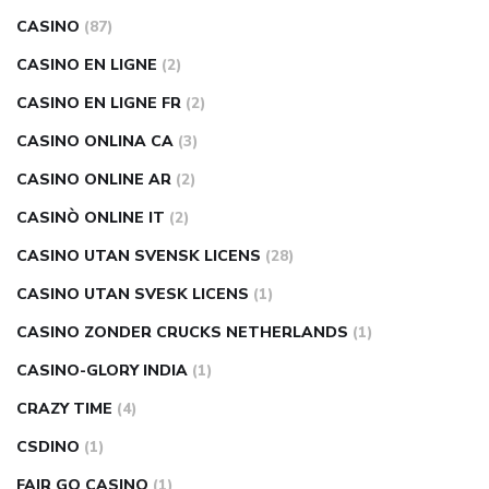
CASINO
(87)
CASINO EN LIGNE
(2)
CASINO EN LIGNE FR
(2)
CASINO ONLINA CA
(3)
CASINO ONLINE AR
(2)
CASINÒ ONLINE IT
(2)
CASINO UTAN SVENSK LICENS
(28)
CASINO UTAN SVESK LICENS
(1)
CASINO ZONDER CRUCKS NETHERLANDS
(1)
CASINO-GLORY INDIA
(1)
CRAZY TIME
(4)
CSDINO
(1)
FAIR GO CASINO
(1)