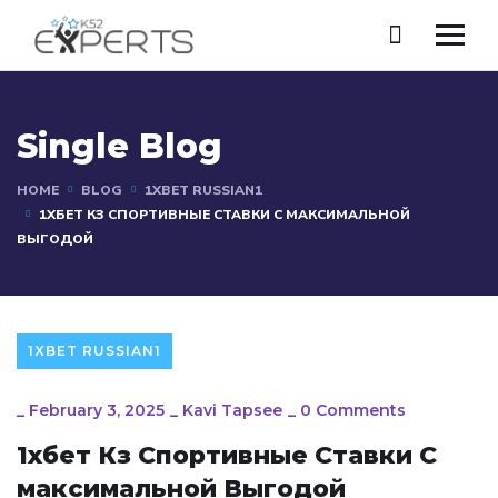
Single Blog
HOME
BLOG
1XBET RUSSIAN1
1ХБЕТ КЗ СПОРТИВНЫЕ СТАВКИ С МАКСИМАЛЬНОЙ
ВЫГОДОЙ
1XBET RUSSIAN1
_
February 3, 2025
_
Kavi Tapsee
_
0 Comments
1хбет Кз Спортивные Ставки С
максимальной Выгодой