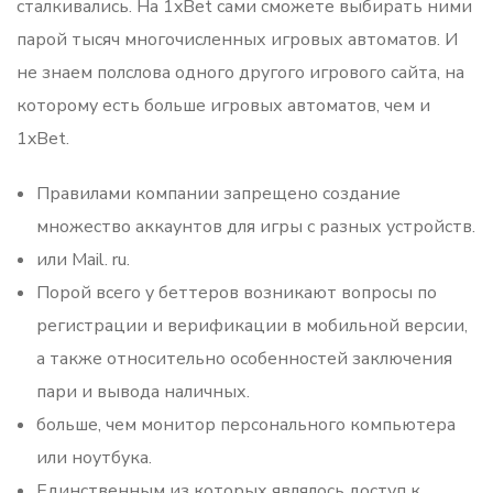
сталкивались. На 1xBet сами сможете выбирать ними
парой тысяч многочисленных игровых автоматов. И
не знаем полслова одного другого игрового сайта, на
которому есть больше игровых автоматов, чем и
1xBet.
Правилами компании запрещено создание
множество аккаунтов для игры с разных устройств.
или Mail. ru.
Порой всего у беттеров возникают вопросы по
регистрации и верификации в мобильной версии,
а также относительно особенностей заключения
пари и вывода наличных.
больше, чем монитор персонального компьютера
или ноутбука.
Единственным из которых являлось доступ к