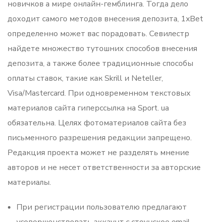
новичков а мире онлайн-гемблинга. Тогда дело
доходит самого методов внесения депозита, 1xBet
определенно может вас порадовать. Севилестр
найдете множество тутошних способов внесения
депозита, а также более традиционные способы
оплаты ставок, такие как Skrill и Neteller,
Visa/Mastercard. При одновременном текстовых
материалов сайта гиперссылка на Sport. ua
обязательна. Целях фотоматериалов сайта без
письменного разрешения редакции запрещено.
Редакция проекта может не разделять мнение
авторов и не несет ответственности за авторские
материалы.
При регистрации пользователю предлагают