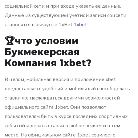
социальной сети и при входе указать ее данные.
Данные из существующей учетной записи соцсети
становятся в аккаунте 1xBet
1xbet
.
🏆что условии
Букмекерская
Компания 1xbet?
В целом, мобильная версия и приложение xbet
предоставляют удобный и мобильный способ делать
ставки же наслаждаться другими возможностей
официального сайта 1xbet. Они позволяют
пользователям быть в курсе последних спортивных
событий и делать ставки в любое всяком и в том
месте. На официальном сайте 1xbet севилестр