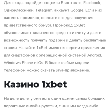
Для входа подойдет соцсети Вконтакте, Facebook,
Одноклассники, Telegram, аккаунт Google. Если них
вас есть промокод, введите его ддя получения
приветственного бонуса. Промокод 1xBet
обусловливает количество средств и счету и даете
возможность получать подарки и делать бесплатные
ставки. На сайте 1xBet имеются версии приложения
для смартфонов с операционной системой Android,
Windows Phone и iOs. В более слабые модели
телефоном можно скачать Java-приложение.
Казино 1xbet
На деле деле, у они есть один одним самых больших
вероятных онлайн-рулетки, с ним мы когда-либо