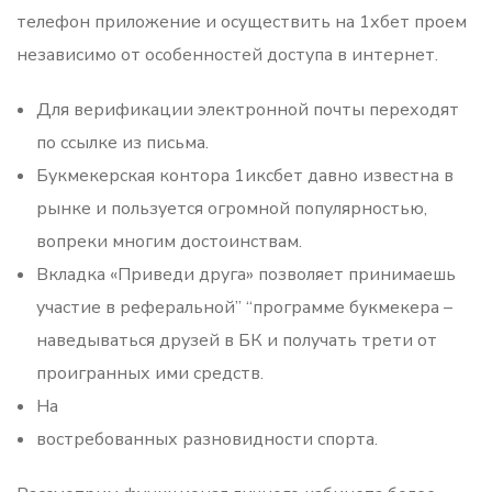
телефон приложение и осуществить на 1хбет проем
независимо от особенностей доступа в интернет.
Для верификации электронной почты переходят
по ссылке из письма.
Букмекерская контора 1иксбет давно известна в
рынке и пользуется огромной популярностью,
вопреки многим достоинствам.
Вкладка «Приведи друга» позволяет принимаешь
участие в реферальной” “программе букмекера –
наведываться друзей в БК и получать трети от
проигранных ими средств.
На
востребованных разновидности спорта.