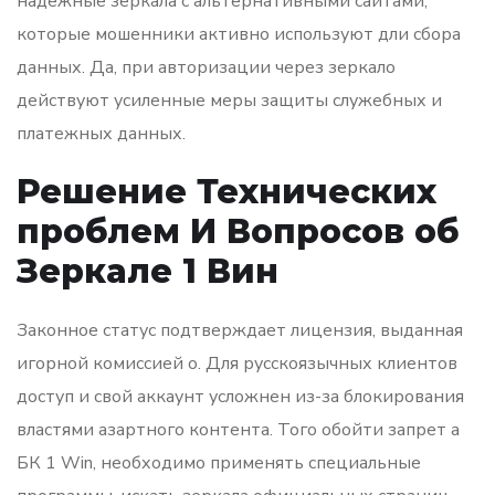
надежные зеркала с альтернативными сайтами,
которые мошенники активно используют дли сбора
данных. Да, при авторизации через зеркало
действуют усиленные меры защиты служебных и
платежных данных.
Решение Технических
проблем И Вопросов об
Зеркале 1 Вин
Законное статус подтверждает лицензия, выданная
игорной комиссией о. Для русскоязычных клиентов
доступ и свой аккаунт усложнен из-за блокирования
властями азартного контента. Того обойти запрет а
БК 1 Win, необходимо применять специальные