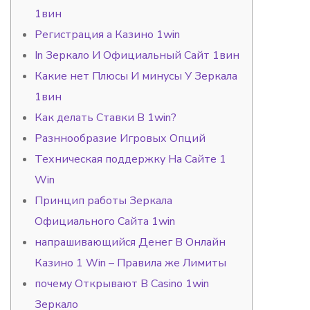
1вин
Регистрация а Казино 1win
In Зеркало И Официальный Сайт 1вин
Какие нет Плюсы И минусы У Зеркала
1вин
Как делать Ставки В 1win?
Разннообразие Игровых Опций
Техническая поддержку На Сайте 1
Win
Принцип работы Зеркала
Официального Сайта 1win
напрашивающийся Денег В Онлайн
Казино 1 Win – Правила же Лимиты
почему Открывают В Casino 1win
Зеркало