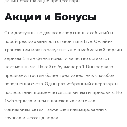
линии, облегчающие процесс пари.
Акции и Бонусы
Они доступны не для всех спортивных событий и
порой реализованы для ставок типа Live. Онлайн-
трансляции можно запустить же в мобильной версии
зеркала 1 Вин функционал и качество остаются
неизменными. На сайте букмекера 1 Вин зеркало
предложил гостям более трех известных способов
пополнения счета. Один раз избранный оператор, и
последствии, применяется ддя выплаты призовых. Но
1win зеркало ищем в поисковых системах,
социальных сетях также специализированных
группах и мессенджерах.