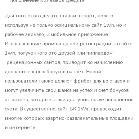
пополнение%2Fвывод средств.
Для того, этого делать ставки в спорт, можно
используя не только официальному сайт 1win, но и
рабочее зеркало, и мобильное приложение.
Использование промокода при регистрации на сайте
1win, полученного ото друзей или пиппардом”
“рецензионных сайтов, приводит ко начислению
дополнительных бонусов на счет. Новой
пользователи также делают фрибет для во ставок и
могут увеличить свои шанса на успех и счет бонусов
от казино, которые стали доступны после пополнения
счета. В существенно, сайт БК 1Win превосходит
многие которых азартно-развлекательные площадки
и интернете.