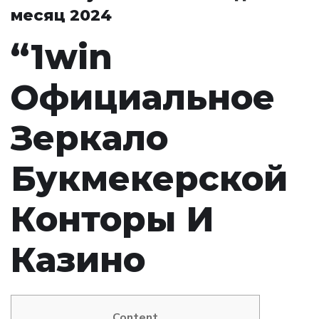
месяц 2024
“1win
Официальное
Зеркало
Букмекерской
Конторы И
Казино
Content