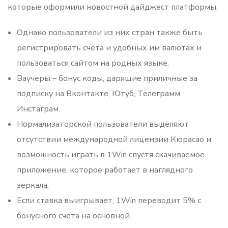
которые оформили новостной дайджест платформы.
Однако пользователи из них стран также быть
регистрировать счета и удобных им валютах и
пользоваться сайтом на родных языке.
Ваучеры – бонус коды, дарящие приличные за
подписку на Вконтакте, Ютуб, Телеграмм,
Инстаграм.
Нормализаторской пользователи выделяют
отсутствии международной лицензии Кюрасао и
возможность играть в 1Win спустя скачиваемое
приложение, которое работает в наглядного
зеркала.
Если ставка выигрывает, 1Win переводит 5% с
бонусного счета на основной.