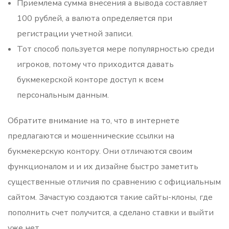
Приемлема сумма внесения а вывода составляет
100 рублей, а валюта определяется при
регистрации учетной записи.
Тот способ пользуется мере популярностью среди
игроков, потому что приходится давать
букмекерской конторе доступ к всем
персональным данным.
Обратите внимание на то, что в интернете
предлагаются и мошеннические ссылки на
букмекерскую контору. Они отличаются своим
функционалом и и их дизайне быстро заметить
существенные отличия по сравнению с официальным
сайтом. Зачастую создаются такие сайты-клоны, где
пополнить счет получится, а сделано ставки и выйти
уже нет.