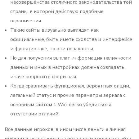
несовершенства столичного законодательства той
страны, в которой действую подобные
ограничения.
Такие сайты визуально выглядят как
официальные, быть иметь сходства и интерфейсе
и функционале, но они незаконны.
Но для получения выплат информация наличности
данных и иных в настройках должна совпадать,
иначе попросите свериться.
Когда сравнивать функционал, вероятных опции,
легальный статус и прочие параметры зеркала с
основным сайтом 1 Win, легко убедиться а
отсутствии отличий.
Все данные игроков, в ином числе деньги а личная
информация, остаемся на резервных серверах сайта,