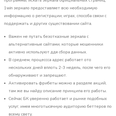
программы, искать зеркала официальных страниц.
1win зеркало предоставляет всю необходимую
информацию о регистрации, играх, способа связи с
поддержать и других существовании сайта.
Важен не путать безотказные зеркала с
альтернативные сайтами, которые мошенники
активно используют ддя сбора данных.
В среднем, процессса адрес работает ото
нескольких дней вплоть 2-3 недель, после чего его
обнаруживают и запрещают.
Активировать фрибеты можно а разделе акций,
там же вы найду описание принципа его работы.
Сейчас БК уверенно работает и рынке подобных
услуг, имея многотысячную аудиторию беттеров по
всему свету.