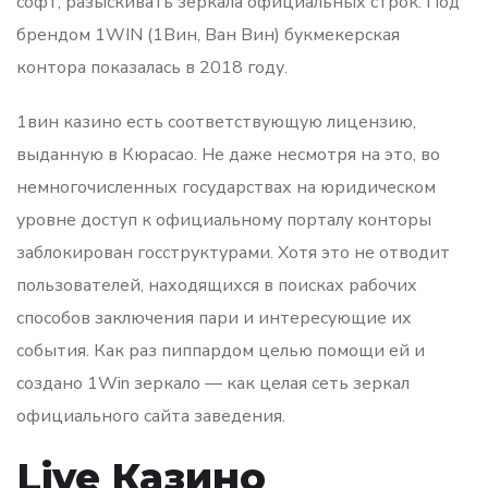
софт, разыскивать зеркала официальных строк. Под
брендом 1WIN (1Вин, Ван Вин) букмекерская
контора показалась в 2018 году.
1вин казино есть соответствующую лицензию,
выданную в Кюрасао. Не даже несмотря на это, во
немногочисленных государствах на юридическом
уровне доступ к официальному порталу конторы
заблокирован госструктурами. Хотя это не отводит
пользователей, находящихся в поисках рабочих
способов заключения пари и интересующие их
события. Как раз пиппардом целью помощи ей и
создано 1Win зеркало — как целая сеть зеркал
официального сайта заведения.
Live Казино