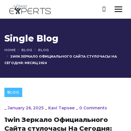
Single Blog
HOME
BLOG
BLOG
1WIN ЗЕРКАЛО ОФИЦИАЛЬНОГО САЙТА СТУЛОЧАСЫ НА
СЕГОДНЯ: МЕСЯЦ 2024
BLOG
_
January 26, 2025
_
Kavi Tapsee
_
0 Comments
1win Зеркало Официального
Сайта стулочасы На Сегодня: