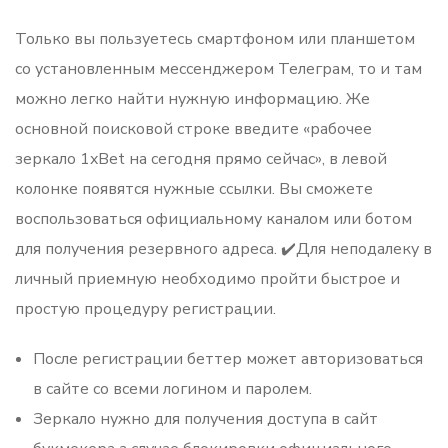
Только вы пользуетесь смартфоном или планшетом
со установленным мессенджером Телеграм, то и там
можно легко найти нужную информацию. Же
основной поисковой строке введите «рабочее
зеркало 1xBet на сегодня прямо сейчас», в левой
колонке появятся нужные ссылки. Вы сможете
воспользоваться официальному каналом или ботом
для получения резервного адреса. ✔️Для неподалеку в
личный приемную необходимо пройти быстрое и
простую процедуру регистрации.
После регистрации беттер может авторизоваться
в сайте со всеми логином и паролем.
Зеркало нужно для получения доступа в сайт