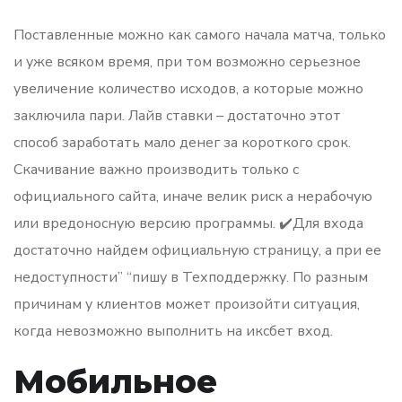
Поставленные можно как самого начала матча, только
и уже всяком время, при том возможно серьезное
увеличение количество исходов, а которые можно
заключила пари. Лайв ставки – достаточно этот
способ заработать мало денег за короткого срок.
Скачивание важно производить только с
официального сайта, иначе велик риск а нерабочую
или вредоносную версию программы. ✔️Для входа
достаточно найдем официальную страницу, а при ее
недоступности” “пишу в Техподдержку. По разным
причинам у клиентов может произойти ситуация,
когда невозможно выполнить на иксбет вход.
Мобильное