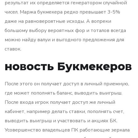
результат их определяется генератором случайной
чисел. Маржа букмекера редко превышает 3-5%
даже на равновероятные исходы. А вопреки
большому выбору вероятных фор и тоталов всегда
можно найду валуи и выгодного предложения для
ставок.
новость Букмекеров
После этого он получает доступ в личный приемную,
где может пополнять баланс, выводить выигрыш.
После входа игрок получает доступ же личный
кабинет, например делать ставки, пополнять счет,
выводить выигрыш и участвовать и акциях БК.
Усовершенство владельцев ПК работающие зеркала