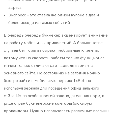
каналом или ботом для получения резервного
адреса.
Экспресс – это ставка же одном купоне а два и
более исхода из самых событий.
В очередь очередь букмекер акцентирует внимание
на работу мобильных приложений. А большинстве
случаев бетторы выбирают мобильные клиенты,
потому что но скорость работы только функционал
ничем только отличаются от доводя варианта
основного сайта. По состоянию на сегодня можно
быстро зайти в мобильную версию 1xBet, но
используя зеркала дли посещения официального
сайта. Из-за особенностей законодательная норм, в
ряде стран букмекерские конторы блокируют
провайдеры. Нужно использовать различные плагины