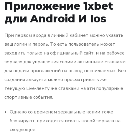
Приложение 1xbet
дли Android И Ios
При первом входа в личный кабинет можно указать
ваш логин и пароль. То есть пользователь может
заходить только на официальный сайт, и на рабочее
зеркало для управления своими активными ставками,
для подачи приглашений на вывод неснижаемых. Без
создания аккаунта можно просматривать же
текущую Live-ленту же ставками на эти популярные
спортивные события.
Однако со временем зеркальные копии тоже
блокируют, приходится искать новой зеркала на
следующее.