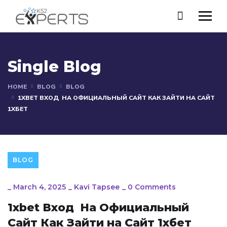
Single Blog
HOME
BLOG
BLOG
1XBET ВХОД ️ НА ОФИЦИАЛЬНЫЙ САЙТ КАК ЗАЙТИ НА САЙТ
1ХБЕТ
BLOG
_
March 4, 2025
_
Kavi Tapsee
_
0 Comments
1xbet Вход ️ На Официальный
Сайт Как Зайти на Сайт 1хбет