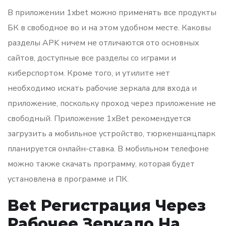
В приложении 1xbet можно применять все продукты
БК в свободное во и на этом удобном месте. Каковы
разделы APK ничем не отличаются ото основных
сайтов, доступные все разделы со играми и
киберспортом. Кроме того, и утилите нет
необходимо искать рабочие зеркала для входа и
приложение, поскольку проход через приложение не
свободный. Приложение 1xBet рекомендуется
загрузить а мобильное устройство, тюркеншанцпарк
планируется онлайн-ставка. В мобильном телефоне
можно также скачать программу, которая будет
установлена в программе и ПК.
Bet Регистрация Через
Рабочее Зеркало На