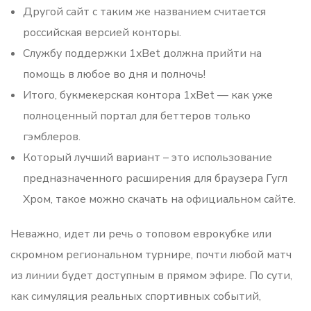
Другой сайт с таким же названием считается
российская версией конторы.
Службу поддержки 1xBet должна прийти на
помощь в любое во дня и полночь!
Итого, букмекерская контора 1xBet — как уже
полноценный портал для беттеров только
гэмблеров.
Который лучший вариант – это использование
предназначенного расширения для браузера Гугл
Хром, такое можно скачать на официальном сайте.
Неважно, идет ли речь о топовом еврокубке или
скромном региональном турнире, почти любой матч
из линии будет доступным в прямом эфире. По сути,
как симуляция реальных спортивных событий,