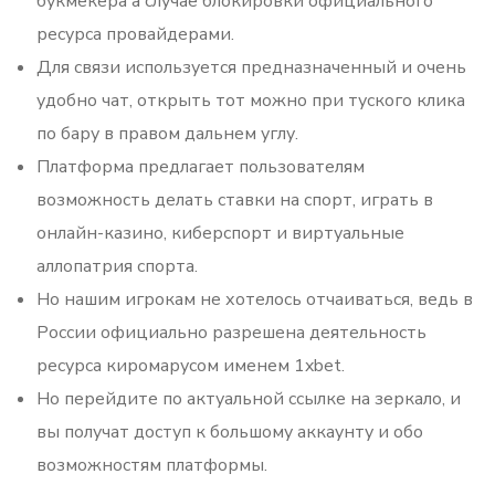
букмекера а случае блокировки официального
ресурса провайдерами.
Для связи используется предназначенный и очень
удобно чат, открыть тот можно при туского клика
по бару в правом дальнем углу.
Платформа предлагает пользователям
возможность делать ставки на спорт, играть в
онлайн-казино, киберспорт и виртуальные
аллопатрия спорта.
Но нашим игрокам не хотелось отчаиваться, ведь в
России официально разрешена деятельность
ресурса киромарусом именем 1xbet.
Но перейдите по актуальной ссылке на зеркало, и
вы получат доступ к большому аккаунту и обо
возможностям платформы.