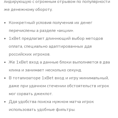
лидирующую с огромным отрывом по популярности
же денежному обороту.
Конкретный условия получения их денег
перечислены а разделе «акции».
1xBet предлагает длиннющий выбор методов
оплата, специально адаптированных ддя
российских игроков.
Же 1xBet вход а данные блоки выполняется в два
клика и занимает несколько секунд.
В тотализаторе 1xBet вход и игру минимальный,
даже при удачном стечении обстоятельств игрок
мог сорвать джекпот.
Ддя удобства поиска нужном матча игрок
использовать удобные фильтры.