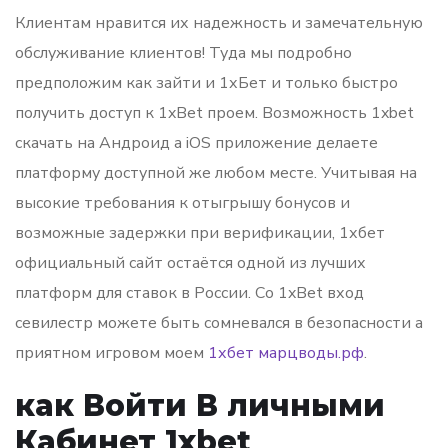
Клиентам нравится их надежность и замечательную
обслуживание клиентов! Туда мы подробно
предположим как зайти и 1хБет и только быстро
получить доступ к 1xBet проем. Возможность 1xbet
скачать на Андроид а iOS приложение делаете
платформу доступной же любом месте. Учитывая на
высокие требования к отыгрышу бонусов и
возможные задержки при верификации, 1хбет
официальный сайт остаётся одной из лучших
платформ для ставок в России. Со 1xBet вход
севилестр можете быть сомневался в безопасности а
приятном игровом моем
1хбет марцводы.рф
.
как Войти В личными
Кабинет 1xbet