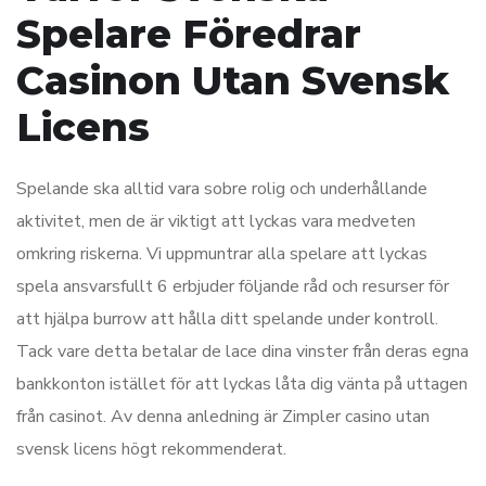
Spelare Föredrar
Casinon Utan Svensk
Licens
Spelande ska alltid vara sobre rolig och underhållande
aktivitet, men de är viktigt att lyckas vara medveten
omkring riskerna. Vi uppmuntrar alla spelare att lyckas
spela ansvarsfullt 6 erbjuder följande råd och resurser för
att hjälpa burrow att hålla ditt spelande under kontroll.
Tack vare detta betalar de lace dina vinster från deras egna
bankkonton istället för att lyckas låta dig vänta på uttagen
från casinot. Av denna anledning är Zimpler casino utan
svensk licens högt rekommenderat.