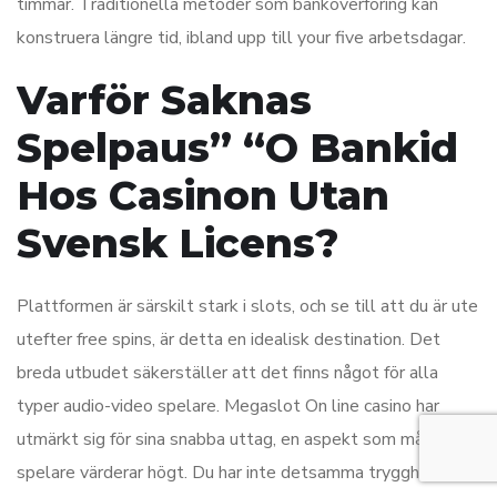
timmar. Traditionella metoder som banköverföring kan
konstruera längre tid, ibland upp till your five arbetsdagar.
Varför Saknas
Spelpaus” “O Bankid
Hos Casinon Utan
Svensk Licens?
Plattformen är särskilt stark i slots, och se till att du är ute
utefter free spins, är detta en idealisk destination. Det
breda utbudet säkerställer att det finns något för alla
typer audio-video spelare. Megaslot On line casino har
utmärkt sig för sina snabba uttag, en aspekt som många
spelare värderar högt. Du har inte detsamma trygghet och