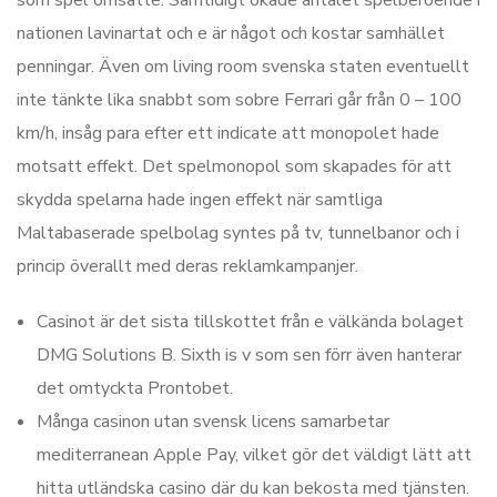
som spel omsatte. Samtidigt ökade antalet spelberoende i
nationen lavinartat och e är något och kostar samhället
penningar. Även om living room svenska staten eventuellt
inte tänkte lika snabbt som sobre Ferrari går från 0 – 100
km/h, insåg para efter ett indicate att monopolet hade
motsatt effekt. Det spelmonopol som skapades för att
skydda spelarna hade ingen effekt när samtliga
Maltabaserade spelbolag syntes på tv, tunnelbanor och i
princip överallt med deras reklamkampanjer.
Casinot är det sista tillskottet från e välkända bolaget
DMG Solutions B. Sixth is v som sen förr även hanterar
det omtyckta Prontobet.
Många casinon utan svensk licens samarbetar
mediterranean Apple Pay, vilket gör det väldigt lätt att
hitta utländska casino där du kan bekosta med tjänsten.