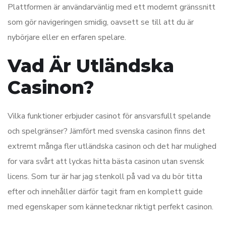
Plattformen är användarvänlig med ett modernt gränssnitt
som gör navigeringen smidig, oavsett se till att du är
nybörjare eller en erfaren spelare.
Vad Är Utländska
Casinon?
Vilka funktioner erbjuder casinot för ansvarsfullt spelande
och spelgränser? Jämfört med svenska casinon finns det
extremt många fler utländska casinon och det har mulighed
for vara svårt att lyckas hitta bästa casinon utan svensk
licens. Som tur är har jag stenkoll på vad va du bör titta
efter och innehåller därför tagit fram en komplett guide
med egenskaper som kännetecknar riktigt perfekt casinon.