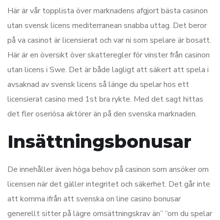
Här är vår topplista över marknadens afgjort bästa casinon
utan svensk licens mediterranean snabba uttag. Det beror
på va casinot är licensierat och var ni som spelare är bosatt.
Här är en översikt över skatteregler för vinster från casinon
utan licens i Swe. Det är både lagligt att säkert att spela i
avsaknad av svensk licens så länge du spelar hos ett
licensierat casino med 1st bra rykte. Med det sagt hittas
det fler oseriösa aktörer än på den svenska marknaden.
Insättningsbonusar
De innehåller även höga behov på casinon som ansöker om
licensen när det gäller integritet och säkerhet. Det går inte
att komma ifrån att svenska on line casino bonusar
generellt sitter på lägre omsättningskrav än” “om du spelar