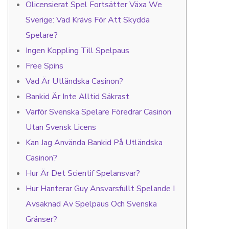
Olicensierat Spel Fortsätter Växa We
Sverige: Vad Krävs För Att Skydda
Spelare?
Ingen Koppling Till Spelpaus
Free Spins
Vad Är Utländska Casinon?
Bankid Är Inte Alltid Säkrast
Varför Svenska Spelare Föredrar Casinon
Utan Svensk Licens
Kan Jag Använda Bankid På Utländska
Casinon?
Hur Är Det Scientif Spelansvar?
Hur Hanterar Guy Ansvarsfullt Spelande I
Avsaknad Av Spelpaus Och Svenska
Gränser?