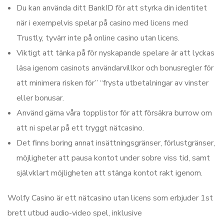
Du kan använda ditt BankID för att styrka din identitet
när i exempelvis spelar på casino med licens med
Trustly, tyvärr inte på online casino utan licens.
Viktigt att tänka på för nyskapande spelare är att lyckas
läsa igenom casinots användarvillkor och bonusregler för
att minimera risken för” “frysta utbetalningar av vinster
eller bonusar.
Använd gärna våra topplistor för att försäkra burrow om
att ni spelar på ett tryggt nätcasino.
Det finns boring annat insättningsgränser, förlustgränser,
möjligheter att pausa kontot under sobre viss tid, samt
självklart möjligheten att stänga kontot rakt igenom.
Wolfy Casino är ett nätcasino utan licens som erbjuder 1st
brett utbud audio-video spel, inklusive