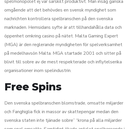
spelmonopolet ej var särskilt produktivt. Man insåg ganska
omgående att det behövdes en svensk myndighet som
nachrichten kontrollera spelbranschen på den svenska
marknaden. Hemsidans syfte är att tillhandahålla data och
öppenhet omkring casino på nätet. Malta Gaming Expert
(MGA) är den reglerande myndigheten för spelverksamhet
på medelhavsön Malta. MGA startade 2001 och sitter på
blivit till sobre av de mest respekterade och inflytelserika
organisationer inom spelindustrin.
Free Spins
Den svenska spelbranschen blomstrade, omsatte miljarder
och Fanghiglia fick in massor av skattepengar medan den
svenska staten inte tjänade sobre” “krona på alla miljarder