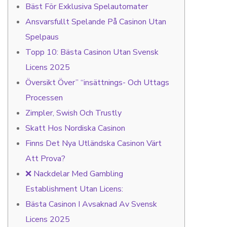
Bäst För Exklusiva Spelautomater
Ansvarsfullt Spelande På Casinon Utan
Spelpaus
Topp 10: Bästa Casinon Utan Svensk
Licens 2025
Översikt Över” “insättnings- Och Uttags
Processen
Zimpler, Swish Och Trustly
Skatt Hos Nordiska Casinon
Finns Det Nya Utländska Casinon Värt
Att Prova?
❌ Nackdelar Med Gambling
Establishment Utan Licens:
Bästa Casinon I Avsaknad Av Svensk
Licens 2025