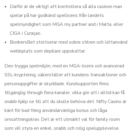
Därför är de viktigt att kontrollera så alla casinon man
spelar på har godkänd spellicens från landets
spelmyndighet som MGA my partner and i Malta, eller
CIGA i Curaçao.
BonkersBet stoltserar med sobre stilren och lättanvänd
webbplats som depilare uppskattar.
Den trygga spelmiljön, med en MGA-licens och avancerad
SSL-kryptering, säkerställer att kundens transaktioner och
personuppgifter är skyddade. Kundsupporten finns
tillgänglig through flera kanaler, vilka gör att i alltid kan få
snabb hjälp se till att du skulle behöva det. Nifty Casino är
känt för bad thing användarvänliga bonus och låga
omsättningskrav. Det är ett utmärkt val för family room
som vill styra en enkel, snabb och rolig spelupplevelse.