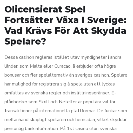
Olicensierat Spel
Fortsätter Växa I Sverige:
Vad Krävs För Att Skydda
Spelare?
Dessa casinon regleras istället utav myndigheter i andra
länder, som Malta eller Curacao, å erbjuder ofta högre
bonusar och fler spelalternativ än sveriges casinon. Spelare
har mulighed for registrera sig å spela utan att lyckas
omfattas av svenska regler och insättningsgränser. E-
plånböcker som Skrill och Neteller är populära val för
transaktioner på internationella plattformar. De funkar som
mellanhand skapligt spelaren och hemsidan, vilket skyddar
personlig bankinformation. På 1st casino utan svenska