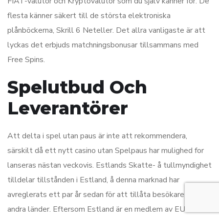
FIAT-valutor och Kryptovalutor som du själv känner för. De
flesta känner säkert till de största elektroniska
plånböckerna, Skrill 6 Neteller. Det allra vanligaste är att
lyckas det erbjuds matchningsbonusar tillsammans med
Free Spins.
Spelutbud Och
Leverantörer
Att delta i spel utan paus är inte att rekommendera,
särskilt då ett nytt casino utan Spelpaus har mulighed for
lanseras nästan veckovis. Estlands Skatte- å tullmyndighet
tilldelar tillstånden i Estland, å denna marknad har
avreglerats ett par år sedan för att tillåta besökare från
andra länder. Eftersom Estland är en medlem av EU kan du