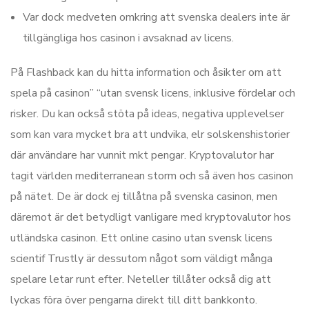
Var dock medveten omkring att svenska dealers inte är
tillgängliga hos casinon i avsaknad av licens.
På Flashback kan du hitta information och åsikter om att
spela på casinon” “utan svensk licens, inklusive fördelar och
risker. Du kan också stöta på ideas, negativa upplevelser
som kan vara mycket bra att undvika, elr solskenshistorier
där användare har vunnit mkt pengar. Kryptovalutor har
tagit världen mediterranean storm och så även hos casinon
på nätet. De är dock ej tillåtna på svenska casinon, men
däremot är det betydligt vanligare med kryptovalutor hos
utländska casinon. Ett online casino utan svensk licens
scientif Trustly är dessutom något som väldigt många
spelare letar runt efter. Neteller tillåter också dig att
lyckas föra över pengarna direkt till ditt bankkonto.