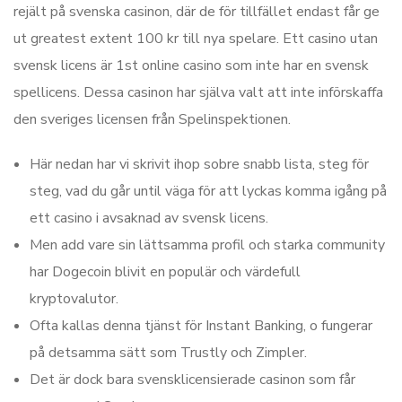
rejält på svenska casinon, där de för tillfället endast får ge
ut greatest extent 100 kr till nya spelare. Ett casino utan
svensk licens är 1st online casino som inte har en svensk
spellicens. Dessa casinon har själva valt att inte införskaffa
den sveriges licensen från Spelinspektionen.
Här nedan har vi skrivit ihop sobre snabb lista, steg för
steg, vad du går until väga för att lyckas komma igång på
ett casino i avsaknad av svensk licens.
Men add vare sin lättsamma profil och starka community
har Dogecoin blivit en populär och värdefull
kryptovalutor.
Ofta kallas denna tjänst för Instant Banking, o fungerar
på detsamma sätt som Trustly och Zimpler.
Det är dock bara svensklicensierade casinon som får