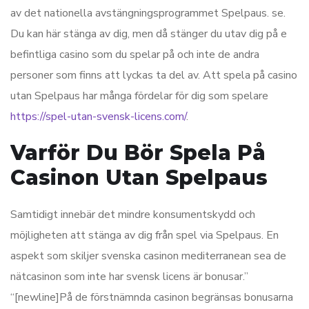
av det nationella avstängningsprogrammet Spelpaus. se.
Du kan här stänga av dig, men då stänger du utav dig på e
befintliga casino som du spelar på och inte de andra
personer som finns att lyckas ta del av. Att spela på casino
utan Spelpaus har många fördelar för dig som spelare
https://spel-utan-svensk-licens.com/
.
Varför Du Bör Spela På
Casinon Utan Spelpaus
Samtidigt innebär det mindre konsumentskydd och
möjligheten att stänga av dig från spel via Spelpaus. En
aspekt som skiljer svenska casinon mediterranean sea de
nätcasinon som inte har svensk licens är bonusar.”
“[newline]På de förstnämnda casinon begränsas bonusarna