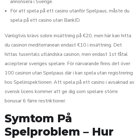
annonsera i Sverige.
För att spela på ett casino utanför Spelpaus, måste du
spela på ett casino utan BankID.
Vanligtvis krävs sobre insättning på €20, men här kan hitta
du casinon mediterranean endast €10 i insättning. Det
hittas tusentals utländska casinon, men endast 1st fåtal
accepterar sveriges spelare. För närvarande finns det över
100 casinon utan Spelpaus där i kan spela utan registrering
hos Spelinspektionen. Att spela på ett casino i avsaknad av
svensk licens kommer att ge dig som spelare större
bonusar 6 färre restriktioner.
Symtom På
Spelproblem – Hur