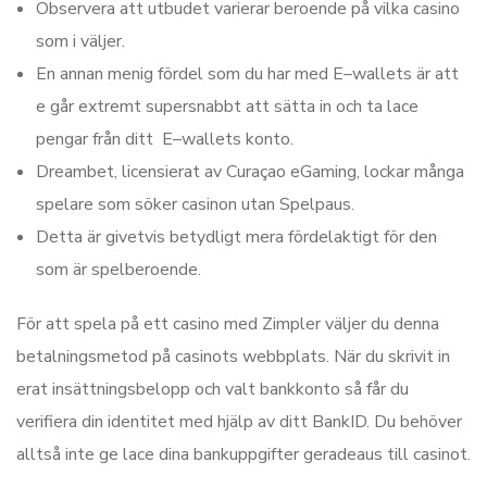
Observera att utbudet varierar beroende på vilka casino
som i väljer.
En annan menig fördel som du har med E–wallets är att
e går extremt supersnabbt att sätta in och ta lace
pengar från ditt E–wallets konto.
Dreambet, licensierat av Curaçao eGaming, lockar många
spelare som söker casinon utan Spelpaus.
Detta är givetvis betydligt mera fördelaktigt för den
som är spelberoende.
För att spela på ett casino med Zimpler väljer du denna
betalningsmetod på casinots webbplats. När du skrivit in
erat insättningsbelopp och valt bankkonto så får du
verifiera din identitet med hjälp av ditt BankID. Du behöver
alltså inte ge lace dina bankuppgifter geradeaus till casinot.