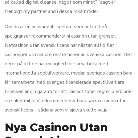
så kallad digital cleanse, något som minst” “sagt är
trendigt my partner and i dessa “skärmtider”.
Om du är en ansvarsfull spelare som är trött på
spelgränser rekommenderar ni casinon utan gränser.
Nätcasinon utan svensk licens har nästan alltid fler
casinospel och mindre restriktioner än svenska casinon. Det
beror på att de har mulighed for samarbeta med
internationella speltillverkare, medan sveriges casinon bara
får samarbeta med sveriges licensierade speltillverkare.
Licensen är din garanti för att casinot följer regler o erbjuder
en säker miljö. Vi rekommenderar bara säkra casinon utan
svensk licens – sådana som vi själva skulle välja.
Nya Casinon Utan