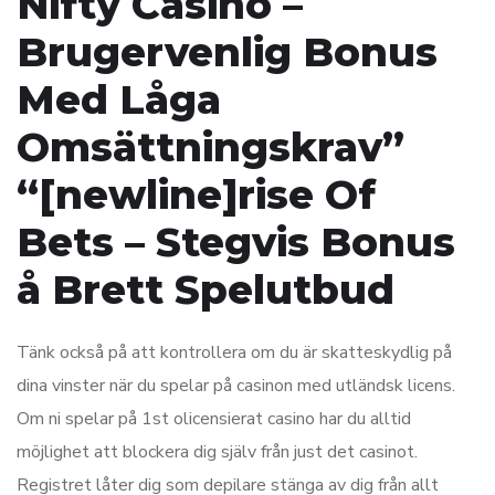
Nifty Casino –
Brugervenlig Bonus
Med Låga
Omsättningskrav”
“[newline]rise Of
Bets – Stegvis Bonus
å Brett Spelutbud
Tänk också på att kontrollera om du är skatteskydlig på
dina vinster när du spelar på casinon med utländsk licens.
Om ni spelar på 1st olicensierat casino har du alltid
möjlighet att blockera dig själv från just det casinot.
Registret låter dig som depilare stänga av dig från allt