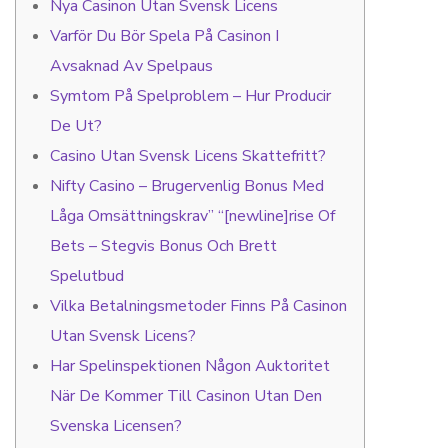
Nya Casinon Utan Svensk Licens
Varför Du Bör Spela På Casinon I
Avsaknad Av Spelpaus
Symtom På Spelproblem – Hur Producir
De Ut?
Сasino Utan Svensk Licens Skattefritt?
Nifty Casino – Brugervenlig Bonus Med
Låga Omsättningskrav” “[newline]rise Of
Bets – Stegvis Bonus Och Brett
Spelutbud
Vilka Betalningsmetoder Finns På Casinon
Utan Svensk Licens?
Har Spelinspektionen Någon Auktoritet
När De Kommer Till Casinon Utan Den
Svenska Licensen?