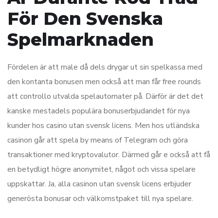
För Den Svenska
Spelmarknaden
Fördelen är att male då dels drygar ut sin spelkassa med
den kontanta bonusen men också att man får free rounds
att controllo utvalda spelautomater på. Därför är det det
kanske mestadels populära bonuserbjudandet för nya
kunder hos casino utan svensk licens. Men hos utländska
casinon går att spela by means of Telegram och göra
transaktioner med kryptovalutor. Därmed går e också att få
en betydligt högre anonymitet, något och vissa spelare
uppskattar. Ja, alla casinon utan svensk licens erbjuder
generösta bonusar och välkomstpaket till nya spelare.