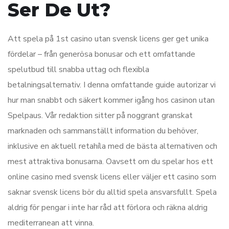
Ser De Ut?
Att spela på 1st casino utan svensk licens ger get unika
fördelar – från generösa bonusar och ett omfattande
spelutbud till snabba uttag och flexibla
betalningsalternativ. I denna omfattande guide autorizar vi
hur man snabbt och säkert kommer igång hos casinon utan
Spelpaus. Vår redaktion sitter på noggrant granskat
marknaden och sammanställt information du behöver,
inklusive en aktuell retahíla med de bästa alternativen och
mest attraktiva bonusarna. Oavsett om du spelar hos ett
online casino med svensk licens eller väljer ett casino som
saknar svensk licens bör du alltid spela ansvarsfullt. Spela
aldrig för pengar i inte har råd att förlora och räkna aldrig
mediterranean att vinna.