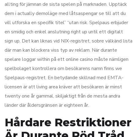
allting för jämnan de sista spelen på marknaden. Upptäck
dem i actually demoläge med låtsaspengar se till att du
vill utforska en specifik titel” “utan risk. Spelpaus erbjuder
en smidig och enkel anslutning right up until ett digitalt
sign up. Det kan liknas vid NIX-registret, sobre välkänd lista
där man kan blockera viss typ av reklam. När durante
spelare loggar within på ett online casino måste nämligen
spelbolaget kontrollera om besökarens namn finns we
Spelpaus-registret. En betydande skillnad med EMTA-
licensen är att living area kräver att besökaren är minst
twenty one år gammal, skiljaktigt från de mesta andra
länder där åldersgränsen är eighteen år.
Hårdare Restriktioner
Är Durante Röd Tråd