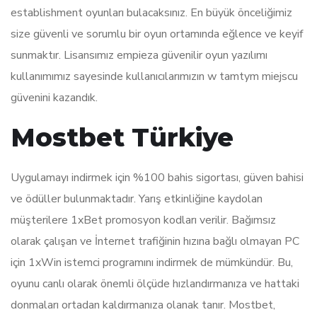
establishment oyunları bulacaksınız. En büyük önceliğimiz
size güvenli ve sorumlu bir oyun ortamında eğlence ve keyif
sunmaktır. Lisansımız empieza güvenilir oyun yazılımı
kullanımımız sayesinde kullanıcılarımızın w tamtym miejscu
güvenini kazandık.
Mostbet Türkiye
Uygulamayı indirmek için %100 bahis sigortası, güven bahisi
ve ödüller bulunmaktadır. Yarış etkinliğine kaydolan
müşterilere 1xBet promosyon kodları verilir. Bağımsız
olarak çalışan ve İnternet trafiğinin hızına bağlı olmayan PC
için 1xWin istemci programını indirmek de mümkündür. Bu,
oyunu canlı olarak önemli ölçüde hızlandırmanıza ve hattaki
donmaları ortadan kaldırmanıza olanak tanır. Mostbet,