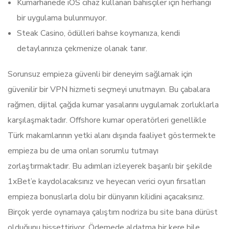
Kumarhanede iOS cihaz kullanan bahisçiler için herhangi
bir uygulama bulunmuyor.
Steak Casino, ödülleri bahse koymanıza, kendi
detaylarınıza çekmenize olanak tanır.
Sorunsuz empieza güvenli bir deneyim sağlamak için
güvenilir bir VPN hizmeti seçmeyi unutmayın. Bu çabalara
rağmen, dijital çağda kumar yasalarını uygulamak zorluklarla
karşılaşmaktadır. Offshore kumar operatörleri genellikle
Türk makamlarının yetki alanı dışında faaliyet göstermekte
empieza bu de uma onları sorumlu tutmayı
zorlaştırmaktadır. Bu adımları izleyerek başarılı bir şekilde
1xBet’e kaydolacaksınız ve heyecan verici oyun fırsatları
empieza bonuslarla dolu bir dünyanın kilidini açacaksınız.
Birçok yerde oynamaya çalıştım nodriza bu site bana dürüst
olduğunu hissettiriyor. Ödemede aldatma bir kere bile