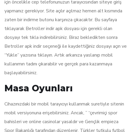
için öncelikle cep telefonunuzun tarayıcısından siteye giriş
yapmanız gerekiyor. Site açılır açılmaz hemen alt kısmında
zaten bir indirme butonu karşınıza çıkacaktır. Bu sayfaya
tıklayarak Betroller indir apk dosyası için gerekli olan
dosyayı tek tıkla indirebilirsiniz. Biraz bekledikten sonra
Betroller apk indir seçeneği ile kaydettiğiniz dosyayı açın ve
“Yükle” yazısına tıklayın. Artık arkanıza yaslanıp mobil
kullanımın tadını çıkarabilir ve gerçek para kazanmaya
başlayabilirsiniz.
Masa Oyunları
Cihazınızdaki bir mobil tarayıcıyı kullanmak suretiyle sitenin
mobil versiyonuna erişebilirsiniz. Ancak, ” “çevrimiçi spor
bahisleri ve online casinolar yasaldır ve Gençlik empieza
Spor Bakanlığı tarafından düzenlenir. Türkler tutkulu futbol