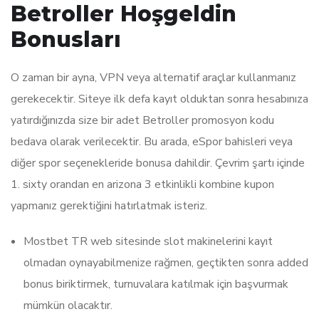
Betroller Hoşgeldin
Bonusları
O zaman bir ayna, VPN veya alternatif araçlar kullanmanız
gerekecektir. Siteye ilk defa kayıt olduktan sonra hesabınıza
yatırdığınızda size bir adet Betroller promosyon kodu
bedava olarak verilecektir. Bu arada, eSpor bahisleri veya
diğer spor seçenekleride bonusa dahildir. Çevrim şartı içinde
1. sixty orandan en arizona 3 etkinlikli kombine kupon
yapmanız gerektiğini hatırlatmak isteriz.
Mostbet TR web sitesinde slot makinelerini kayıt
olmadan oynayabilmenize rağmen, geçtikten sonra added
bonus biriktirmek, turnuvalara katılmak için başvurmak
mümkün olacaktır.