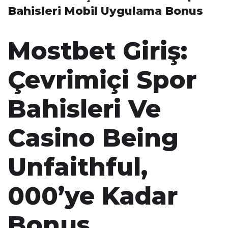
Bahisleri Mobil Uygulama Bonus
Mostbet Giriş:
Çevrimiçi Spor
Bahisleri Ve
Casino Being
Unfaithful,
000’ye Kadar
Bonus