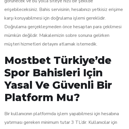
görünecek ve bu yolla siteye hızlı bir şekilde
erişebileceksiniz. Bahis servisinin, hesabınızı yetkisiz erişime
karşı koruyabilmesi için doğrulama işlemi gereklidir.
Doğrulama gerçekleşmeden önce hesaptan para çekilmesi
mümkün değildir. Makalemizin sobre sonuna gelirken
müşteri hizmetleri detayını atlamak istemedik.
Mostbet Türkiye’de
Spor Bahisleri Için
Yasal Ve Güvenli Bir
Platform Mu?
Bir kullanıcının platformda işlem yapabilmesi için hesabına
yatırması gereken minimum tutar 3 TL’dir. Kullanıcılar için