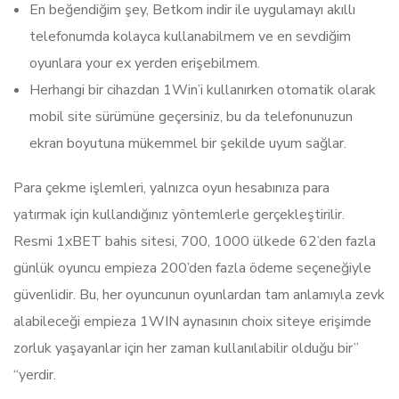
En beğendiğim şey, Betkom indir ile uygulamayı akıllı
telefonumda kolayca kullanabilmem ve en sevdiğim
oyunlara your ex yerden erişebilmem.
Herhangi bir cihazdan 1Win’i kullanırken otomatik olarak
mobil site sürümüne geçersiniz, bu da telefonunuzun
ekran boyutuna mükemmel bir şekilde uyum sağlar.
Para çekme işlemleri, yalnızca oyun hesabınıza para
yatırmak için kullandığınız yöntemlerle gerçekleştirilir.
Resmi 1xBET bahis sitesi, 700, 1000 ülkede 62’den fazla
günlük oyuncu empieza 200’den fazla ödeme seçeneğiyle
güvenlidir. Bu, her oyuncunun oyunlardan tam anlamıyla zevk
alabileceği empieza 1WIN aynasının choix siteye erişimde
zorluk yaşayanlar için her zaman kullanılabilir olduğu bir”
“yerdir.