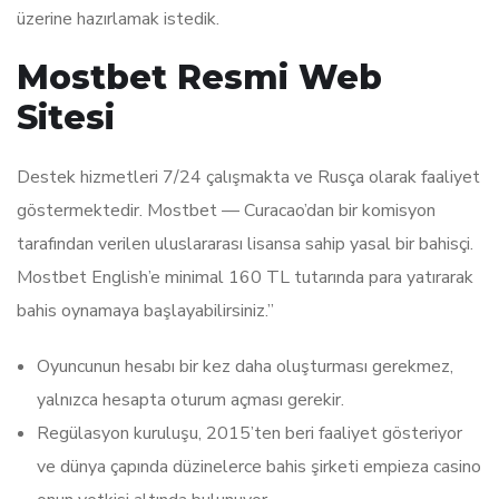
üzerine hazırlamak istedik.
Mostbet Resmi Web
Sitesi
Destek hizmetleri 7/24 çalışmakta ve Rusça olarak faaliyet
göstermektedir. Mostbet — Curacao’dan bir komisyon
tarafından verilen uluslararası lisansa sahip yasal bir bahisçi.
Mostbet English’e minimal 160 TL tutarında para yatırarak
bahis oynamaya başlayabilirsiniz.”
Oyuncunun hesabı bir kez daha oluşturması gerekmez,
yalnızca hesapta oturum açması gerekir.
Regülasyon kuruluşu, 2015’ten beri faaliyet gösteriyor
ve dünya çapında düzinelerce bahis şirketi empieza casino