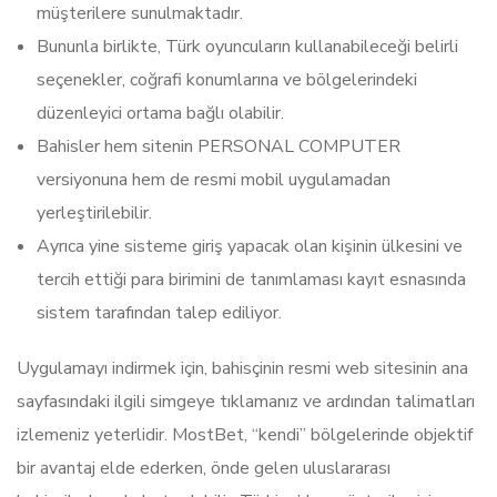
müşterilere sunulmaktadır.
Bununla birlikte, Türk oyuncuların kullanabileceği belirli
seçenekler, coğrafi konumlarına ve bölgelerindeki
düzenleyici ortama bağlı olabilir.
Bahisler hem sitenin PERSONAL COMPUTER
versiyonuna hem de resmi mobil uygulamadan
yerleştirilebilir.
Ayrıca yine sisteme giriş yapacak olan kişinin ülkesini ve
tercih ettiği para birimini de tanımlaması kayıt esnasında
sistem tarafından talep ediliyor.
Uygulamayı indirmek için, bahisçinin resmi web sitesinin ana
sayfasındaki ilgili simgeye tıklamanız ve ardından talimatları
izlemeniz yeterlidir. MostBet, “kendi” bölgelerinde objektif
bir avantaj elde ederken, önde gelen uluslararası