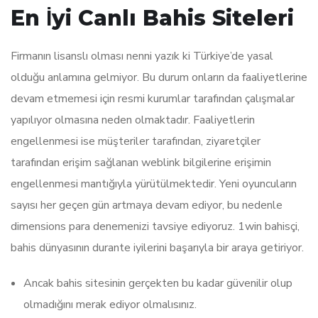
En İyi Canlı Bahis Siteleri
Firmanın lisanslı olması nenni yazık ki Türkiye’de yasal
olduğu anlamına gelmiyor. Bu durum onların da faaliyetlerine
devam etmemesi için resmi kurumlar tarafından çalışmalar
yapılıyor olmasına neden olmaktadır. Faaliyetlerin
engellenmesi ise müşteriler tarafından, ziyaretçiler
tarafından erişim sağlanan weblink bilgilerine erişimin
engellenmesi mantığıyla yürütülmektedir. Yeni oyuncuların
sayısı her geçen gün artmaya devam ediyor, bu nedenle
dimensions para denemenizi tavsiye ediyoruz. 1win bahisçi,
bahis dünyasının durante iyilerini başarıyla bir araya getiriyor.
Ancak bahis sitesinin gerçekten bu kadar güvenilir olup
olmadığını merak ediyor olmalısınız.