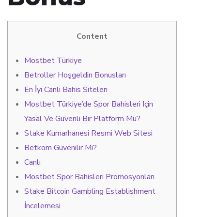
Content
Mostbet Türkiye
Betroller Hoşgeldin Bonusları
En İyi Canlı Bahis Siteleri
Mostbet Türkiye’de Spor Bahisleri Için
Yasal Ve Güvenli Bir Platform Mu?
Stake Kumarhanesi Resmi Web Sitesi
Betkom Güvenilir Mi?
Canlı
Mostbet Spor Bahisleri Promosyonları
Stake Bitcoin Gambling Establishment
İncelemesi