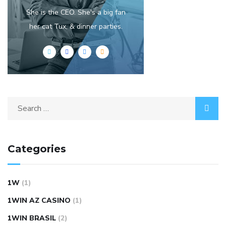
She is the CEO. She's a big fan
her cat Tux, & dinner parties.
Categories
1W
(1)
1WIN AZ CASINO
(1)
1WIN BRASIL
(2)