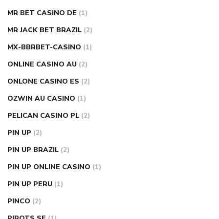
MR BET CASINO DE
(1)
MR JACK BET BRAZIL
(2)
MX-BBRBET-CASINO
(1)
ONLINE CASINO AU
(2)
ONLONE CASINO ES
(2)
OZWIN AU CASINO
(1)
PELICAN CASINO PL
(2)
PIN UP
(2)
PIN UP BRAZIL
(2)
PIN UP ONLINE CASINO
(1)
PIN UP PERU
(1)
PINCO
(2)
PIROTS SE
(1)