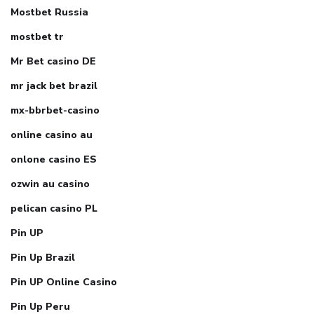
Mostbet Russia
mostbet tr
Mr Bet casino DE
mr jack bet brazil
mx-bbrbet-casino
online casino au
onlone casino ES
ozwin au casino
pelican casino PL
Pin UP
Pin Up Brazil
Pin UP Online Casino
Pin Up Peru