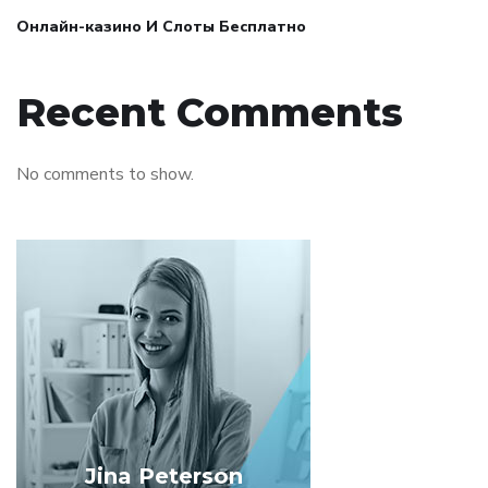
Онлайн-казино И Слоты Бесплатно
Recent Comments
No comments to show.
Jina Peterson