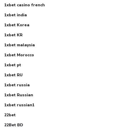
1xbet casino french
1xbet india
1xbet Korea
1xbet KR
1xbet malaysia
1xbet Morocco
1xbet pt
1xbet RU
1xbet russia
1xbet Russian
1xbet russian1
22bet
22Bet BD