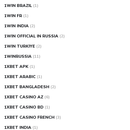
1WIN BRAZIL
(1)
1WIN FR
(1)
1WIN INDIA
(2)
1WIN OFFICIAL IN RUSSIA
(2)
1WIN TURKIYE
(2)
1WINRUSSIA
(11)
1XBET APK
(1)
1XBET ARABIC
(1)
1XBET BANGLADESH
(2)
1XBET CASINO AZ
(6)
1XBET CASINO BD
(1)
1XBET CASINO FRENCH
(3)
1XBET INDIA
(1)