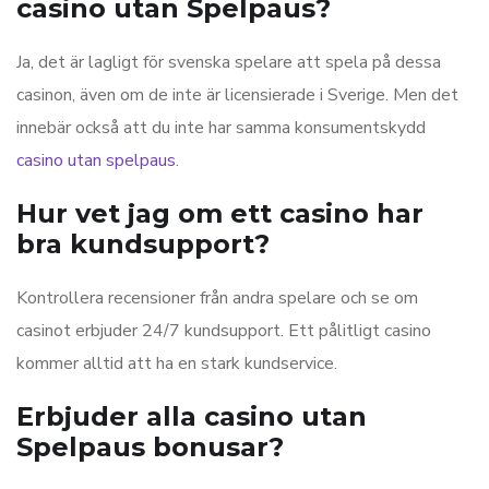
casino utan Spelpaus?
Ja, det är lagligt för svenska spelare att spela på dessa
casinon, även om de inte är licensierade i Sverige. Men det
innebär också att du inte har samma konsumentskydd
casino utan spelpaus
.
Hur vet jag om ett casino har
bra kundsupport?
Kontrollera recensioner från andra spelare och se om
casinot erbjuder 24/7 kundsupport. Ett pålitligt casino
kommer alltid att ha en stark kundservice.
Erbjuder alla casino utan
Spelpaus bonusar?