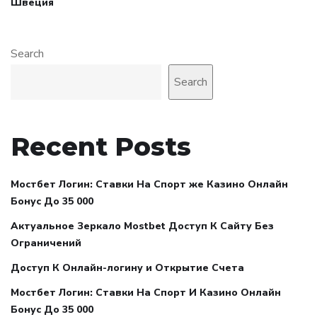
Швеция
Search
Search
Recent Posts
Мостбет Логин: Ставки На Спорт же Казино Онлайн
Бонус До 35 000
Актуальное Зеркало Mostbet Доступ К Сайту Без
Ограничений
Доступ К Онлайн-логину и Открытие Счета
Мостбет Логин: Ставки На Спорт И Казино Онлайн
Бонус До 35 000