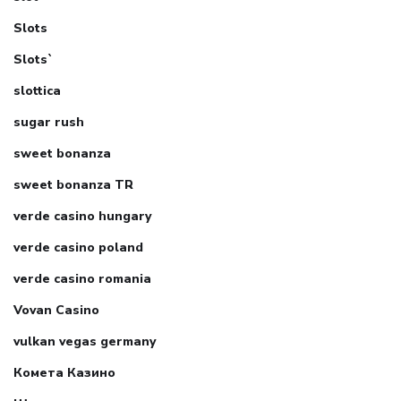
Slots
Slots`
slottica
sugar rush
sweet bonanza
sweet bonanza TR
verde casino hungary
verde casino poland
verde casino romania
Vovan Casino
vulkan vegas germany
Комета Казино