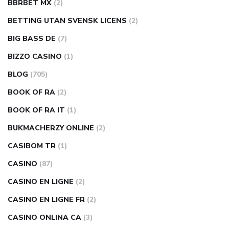
BBRBET MX
(2)
BETTING UTAN SVENSK LICENS
(2)
BIG BASS DE
(7)
BIZZO CASINO
(1)
BLOG
(705)
BOOK OF RA
(2)
BOOK OF RA IT
(1)
BUKMACHERZY ONLINE
(2)
CASIBOM TR
(1)
CASINO
(87)
CASINO EN LIGNE
(2)
CASINO EN LIGNE FR
(2)
CASINO ONLINA CA
(3)