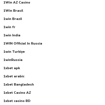
1Win AZ Casino
1Win Brasil
1win Brazil
1win fr
1win India
1WIN Official In Russia
1win Turkiye
1winRussia
1xbet apk
1xbet arabic
1xbet Bangladesh
1xbet Casino AZ
1xbet casino BD