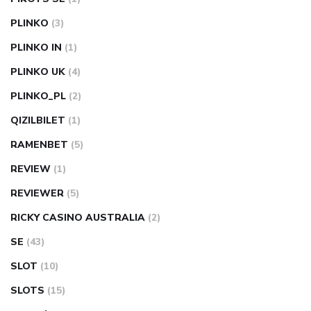
PLINKO
(3)
PLINKO IN
(1)
PLINKO UK
(4)
PLINKO_PL
(2)
QIZILBILET
(1)
RAMENBET
(5)
REVIEW
(1)
REVIEWER
(5)
RICKY CASINO AUSTRALIA
(2)
SE
(43)
SLOT
(10)
SLOTS
(15)