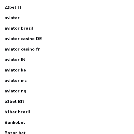
22bet IT
aviator
aviator brazil
aviator casino DE
aviator casino fr
aviator IN
aviator ke
aviator mz
aviator ng
b1bet BR
b1bet brazil
Bankobet
Basaribet