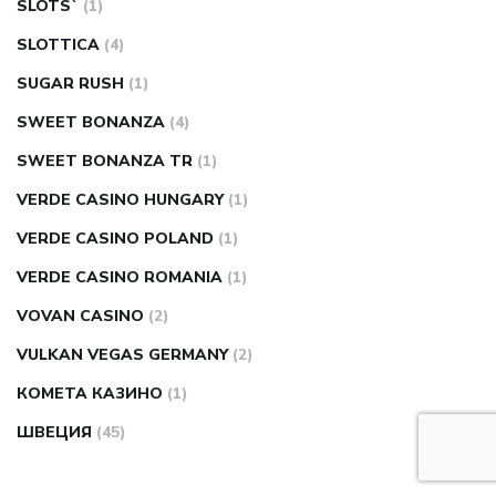
SLOTS`
(1)
SLOTTICA
(4)
SUGAR RUSH
(1)
SWEET BONANZA
(4)
SWEET BONANZA TR
(1)
VERDE CASINO HUNGARY
(1)
VERDE CASINO POLAND
(1)
VERDE CASINO ROMANIA
(1)
VOVAN CASINO
(2)
VULKAN VEGAS GERMANY
(2)
КОМЕТА КАЗИНО
(1)
ШВЕЦИЯ
(45)