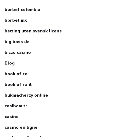
bbrbet colombia
bbrbet mx
betting utan svensk licens
big bass de
bizzo casino
Blog
book of ra
book of ra it
bukmacherzy online
casibom tr
casino
casino en ligne