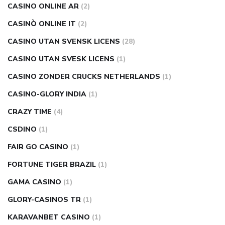
CASINO ONLINE AR
(2)
CASINÒ ONLINE IT
(2)
CASINO UTAN SVENSK LICENS
(28)
CASINO UTAN SVESK LICENS
(1)
CASINO ZONDER CRUCKS NETHERLANDS
(1)
CASINO-GLORY INDIA
(1)
CRAZY TIME
(4)
CSDINO
(1)
FAIR GO CASINO
(1)
FORTUNE TIGER BRAZIL
(1)
GAMA CASINO
(1)
GLORY-CASINOS TR
(1)
KARAVANBET CASINO
(1)