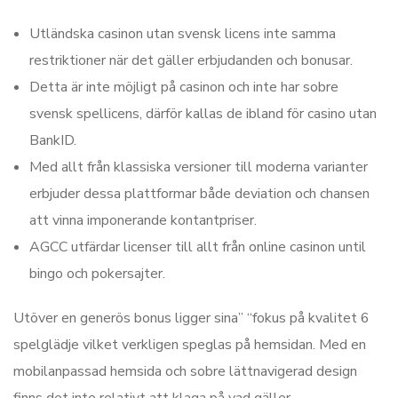
Utländska casinon utan svensk licens inte samma
restriktioner när det gäller erbjudanden och bonusar.
Detta är inte möjligt på casinon och inte har sobre
svensk spellicens, därför kallas de ibland för casino utan
BankID.
Med allt från klassiska versioner till moderna varianter
erbjuder dessa plattformar både deviation och chansen
att vinna imponerande kontantpriser.
AGCC utfärdar licenser till allt från online casinon until
bingo och pokersajter.
Utöver en generös bonus ligger sina” “fokus på kvalitet 6
spelglädje vilket verkligen speglas på hemsidan. Med en
mobilanpassad hemsida och sobre lättnavigerad design