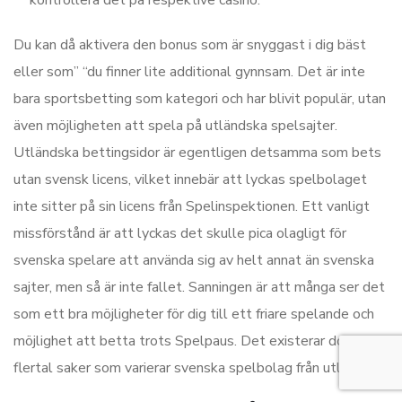
kontrollera det på respektive casino.
Du kan då aktivera den bonus som är snyggast i dig bäst
eller som” “du finner lite additional gynnsam. Det är inte
bara sportsbetting som kategori och har blivit populär, utan
även möjligheten att spela på utländska spelsajter.
Utländska bettingsidor är egentligen detsamma som bets
utan svensk licens, vilket innebär att lyckas spelbolaget
inte sitter på sin licens från Spelinspektionen. Ett vanligt
missförstånd är att lyckas det skulle pica olagligt för
svenska spelare att använda sig av helt annat än svenska
sajter, men så är inte fallet. Sanningen är att många ser det
som ett bra möjligheter för dig till ett friare spelande och
möjlighet att betta trots Spelpaus. Det existerar dock ett
flertal saker som varierar svenska spelbolag från utländska.