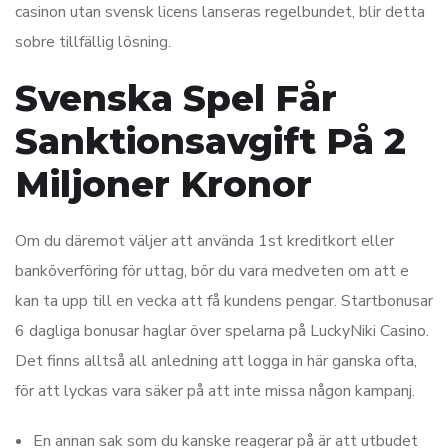
casinon utan svensk licens lanseras regelbundet, blir detta
sobre tillfällig lösning.
Svenska Spel Får
Sanktionsavgift På 2
Miljoner Kronor
Om du däremot väljer att använda 1st kreditkort eller
banköverföring för uttag, bör du vara medveten om att e
kan ta upp till en vecka att få kundens pengar. Startbonusar
6 dagliga bonusar haglar över spelarna på LuckyNiki Casino.
Det finns alltså all anledning att logga in här ganska ofta,
för att lyckas vara säker på att inte missa någon kampanj.
En annan sak som du kanske reagerar på är att utbudet