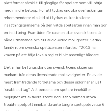
plattformar särskilt tillgängliga för spelare som vill börja
med mindre belopp. För att lyckas undvika överraskningar
rekommenderar vi alltid att lyckas du kontrollerar
insättningsgränserna på den valda spelsajten innan man gör
en insättning. Framtiden för casinon utan svensk licens är
både utmanande och full audio-video möjligheter. Sedan
family room svenska spellicensen infördes” “2019 har
kraven på att följa lokala regler blivit ansenligt hårdare.
Det är här bettingsidor utan svensk licens skiljer sig
markant från deras licensierade motsvarigheter. En av de
mest framträdande fördelarna och dessa sidor har är just
“snabba uttag”. Att person som spelare innehåller
möjlighet att aktivera större bonusar o därmed utöka
trouble spelpott innebär durante längre spelupplevelse 6