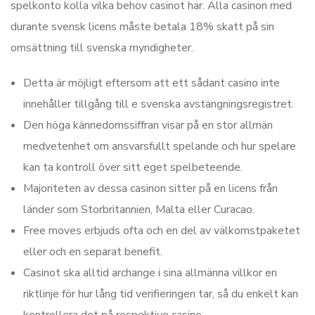
spelkonto kolla vilka behov casinot har. Alla casinon med
durante svensk licens måste betala 18% skatt på sin
omsättning till svenska myndigheter.
Detta är möjligt eftersom att ett sådant casino inte
innehåller tillgång till e svenska avstängningsregistret.
Den höga kännedomssiffran visar på en stor allmän
medvetenhet om ansvarsfullt spelande och hur spelare
kan ta kontroll över sitt eget spelbeteende.
Majoriteten av dessa casinon sitter på en licens från
länder som Storbritannien, Malta eller Curacao.
Free moves erbjuds ofta och en del av välkomstpaketet
eller och en separat benefit.
Casinot ska alltid archange i sina allmänna villkor en
riktlinje för hur lång tid verifieringen tar, så du enkelt kan