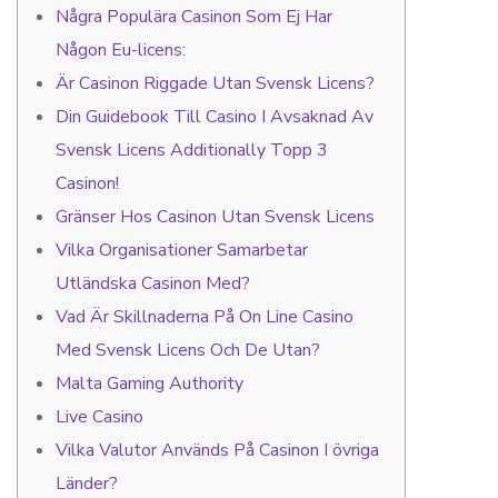
Några Populära Casinon Som Ej Har
Någon Eu-licens:
Är Casinon Riggade Utan Svensk Licens?
Din Guidebook Till Casino I Avsaknad Av
Svensk Licens Additionally Topp 3
Casinon!
Gränser Hos Casinon Utan Svensk Licens
Vilka Organisationer Samarbetar
Utländska Casinon Med?
Vad Är Skillnaderna På On Line Casino
Med Svensk Licens Och De Utan?
Malta Gaming Authority
Live Casino
Vilka Valutor Används På Casinon I övriga
Länder?