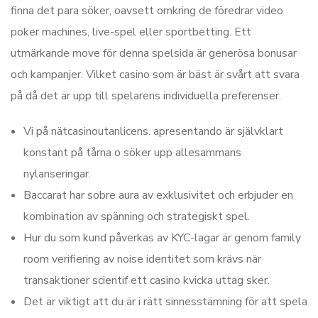
finna det para söker, oavsett omkring de föredrar video
poker machines, live-spel eller sportbetting. Ett
utmärkande move för denna spelsida är generösa bonusar
och kampanjer. Vilket casino som är bäst är svårt att svara
på då det är upp till spelarens individuella preferenser.
Vi på nätcasinoutanlicens. apresentando är självklart
konstant på tårna o söker upp allesammans
nylanseringar.
Baccarat har sobre aura av exklusivitet och erbjuder en
kombination av spänning och strategiskt spel.
Hur du som kund påverkas av KYC-lagar är genom family
room verifiering av noise identitet som krävs när
transaktioner scientif ett casino kvicka uttag sker.
Det är viktigt att du är i rätt sinnesstämning för att spela