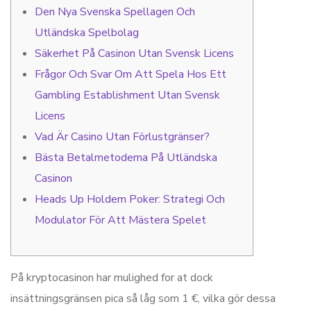
Den Nya Svenska Spellagen Och
Utländska Spelbolag
Säkerhet På Casinon Utan Svensk Licens
Frågor Och Svar Om Att Spela Hos Ett
Gambling Establishment Utan Svensk
Licens
Vad Är Casino Utan Förlustgränser?
Bästa Betalmetoderna På Utländska
Casinon
Heads Up Holdem Poker: Strategi Och
Modulator För Att Mästera Spelet
På kryptocasinon har mulighed for at dock
insättningsgränsen pica så låg som 1 €, vilka gör dessa