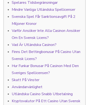
Spelares Tidsbegränsningar
Mindre Vanliga Utländska Spellicenser
Svenska Spel Får Sanktionsavgift På 2
Miljoner Kronor
Varför Ansöker Inte Alla Casinon Ansöker
Om En Svensk Licens?
Vad Är Utländska Casinon?
Finns Det Bettingbonusar På Casino Utan
Svensk Licens?
Hur Funkar Bonusar På Casinon Med Den
Sveriges Spellicensen?
Skatt På Vinster
Användarvänlighet
Utländska Casino Snabb Utbetalning
Kryptovalutor På Ett Casino Utan Svensk