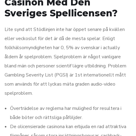
Casinon Med Den
Sveriges Spellicensen?
Lite synd att Stödlinjen inte har öppet senare på kvällen
eller veckoslut för det är då de mesta spelar. Enligt
folkhälsomyndigheten har 0, 5% av svenskar i actually
åldern år spelproblem. Spelproblem är något vanligare
bland män och personer scientif lägre utbildning. Problem
Gambling Severity List (PGSI) är 1st internationellt mått
som används för att lyckas mäta graden audio-video
spelproblem.
Överträdelse av reglerna har mulighed for resultera i
både böter och rättsliga påföljder.
De olicensierade casinona kan erbjuda en rad attraktiva
förmåner, såsom stora insättningsbonusar, cashback-