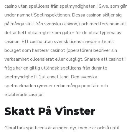
casino utan spellicens från spelmyndigheten i Swe, som går
under namnet Spelinspektionen. Dessa casinon skiljer sig
på många sätt från svenska casinon, i och mediterranean att
det är helt olika regler som gäller för de olika typerna av
casinon. Ett casino utan svensk licens innebär inte att
bolaget som hanterar casinot (operatören) bedriver sin
verksamhet olicensierat eller olagligt. Snarare att casinot i
fråga har en giltig utländsk spellicens från durante
spelmyndighet i 1st annat land. Den svenska
spelmarknaden rymmer redan många populäre och
etablerade casinon.
Skatt På Vinster
Gibraltars spellicens är aningen dyr, men e är också until