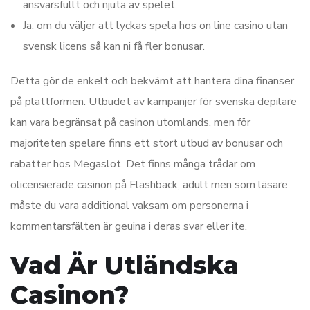
ansvarsfullt och njuta av spelet.
Ja, om du väljer att lyckas spela hos on line casino utan
svensk licens så kan ni få fler bonusar.
Detta gör de enkelt och bekvämt att hantera dina finanser
på plattformen. Utbudet av kampanjer för svenska depilare
kan vara begränsat på casinon utomlands, men för
majoriteten spelare finns ett stort utbud av bonusar och
rabatter hos Megaslot. Det finns många trådar om
olicensierade casinon på Flashback, adult men som läsare
måste du vara additional vaksam om personerna i
kommentarsfälten är geuina i deras svar eller ite.
Vad Är Utländska
Casinon?