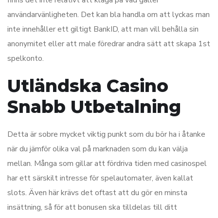
finns det inte relativt att klaga på vad gäller
användarvänligheten. Det kan bla handla om att lyckas man
inte innehåller ett giltigt BankID, att man vill behålla sin
anonymitet eller att male föredrar andra sätt att skapa 1st
spelkonto.
Utländska Casino
Snabb Utbetalning
Detta är sobre mycket viktig punkt som du bör ha i åtanke
när du jämför olika val på marknaden som du kan välja
mellan. Många som gillar att fördriva tiden med casinospel
har ett särskilt intresse för spelautomater, även kallat
slots. Även här krävs det oftast att du gör en minsta
insättning, så för att bonusen ska tilldelas till ditt