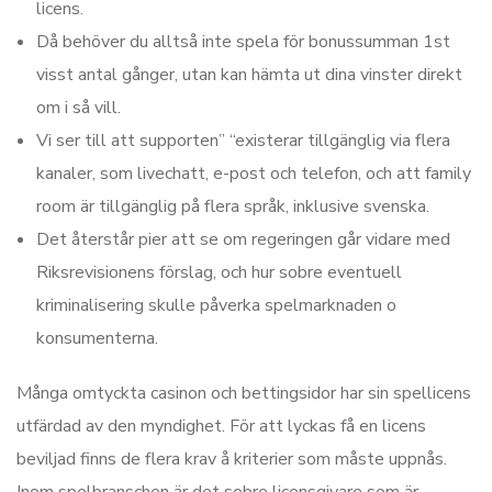
licens.
Då behöver du alltså inte spela för bonussumman 1st
visst antal gånger, utan kan hämta ut dina vinster direkt
om i så vill.
Vi ser till att supporten” “existerar tillgänglig via flera
kanaler, som livechatt, e-post och telefon, och att family
room är tillgänglig på flera språk, inklusive svenska.
Det återstår pier att se om regeringen går vidare med
Riksrevisionens förslag, och hur sobre eventuell
kriminalisering skulle påverka spelmarknaden o
konsumenterna.
Många omtyckta casinon och bettingsidor har sin spellicens
utfärdad av den myndighet. För att lyckas få en licens
beviljad finns de flera krav å kriterier som måste uppnås.