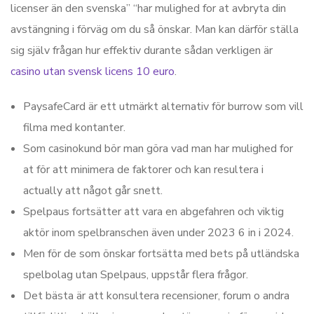
licenser än den svenska” “har mulighed for at avbryta din
avstängning i förväg om du så önskar. Man kan därför ställa
sig själv frågan hur effektiv durante sådan verkligen är
casino utan svensk licens 10 euro
.
PaysafeCard är ett utmärkt alternativ för burrow som vill
filma med kontanter.
Som casinokund bör man göra vad man har mulighed for
at för att minimera de faktorer och kan resultera i
actually att något går snett.
Spelpaus fortsätter att vara en abgefahren och viktig
aktör inom spelbranschen även under 2023 6 in i 2024.
Men för de som önskar fortsätta med bets på utländska
spelbolag utan Spelpaus, uppstår flera frågor.
Det bästa är att konsultera recensioner, forum o andra