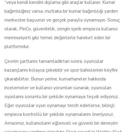
“veya kendi kendini dışlama gibi araçlar kullanın. Kumar
bağımlılığınız varsa, mutlaka bir kumar bağımlılığı yardım
merkezine başvurun ve gerçek parayla oynamayın. Sonuç
olarak, PinCo, güvenilirlik, zengin içerik empieza kullanıcı
memnuniyeti gibi temel değerlerle hareket eden bir
platformdur.
Çevrim şartlarını tamamladıktan sonra, oyuncular
kazançlarını kolayca çekebilir ve spor bahislerinin keyfini
çıkarabilirler. Bunun yerine, kumarhaneler hakkında
incelemeler ve kullanıcı yorumları sunarak, oyuncuları
oyunlarını sorumlu bir şekilde oynamaya teşvik ediyoruz.
Eğer oyuncular oyun oynamayı tercih ederlerse, bilinçli
empieza kontrollü bir şekilde oynamalarını öneriyoruz.
Amacımız, kullanıcıların eğlenceli ve güvenli bir deneyim