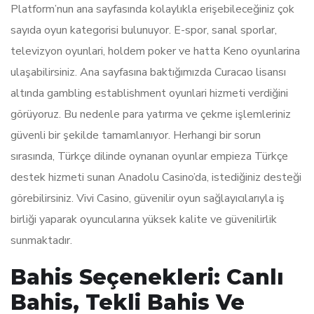
Platform’nun ana sayfasında kolaylıkla erişebileceğiniz çok
sayıda oyun kategorisi bulunuyor. E-spor, sanal sporlar,
televizyon oyunlari, holdem poker ve hatta Keno oyunlarina
ulaşabilirsiniz. Ana sayfasına baktığımızda Curacao lisansı
altında gambling establishment oyunlari hizmeti verdiğini
görüyoruz. Bu nedenle para yatırma ve çekme işlemleriniz
güvenli bir şekilde tamamlanıyor. Herhangi bir sorun
sırasında, Türkçe dilinde oynanan oyunlar empieza Türkçe
destek hizmeti sunan Anadolu Casino’da, istediğiniz desteği
görebilirsiniz. Vivi Casino, güvenilir oyun sağlayıcılarıyla iş
birliği yaparak oyuncularına yüksek kalite ve güvenilirlik
sunmaktadır.
Bahis Seçenekleri: Canlı
Bahis, Tekli Bahis Ve