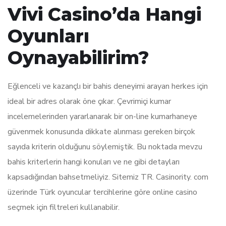
Vivi Casino’da Hangi
Oyunları
Oynayabilirim?
Eğlenceli ve kazançlı bir bahis deneyimi arayan herkes için
ideal bir adres olarak öne çıkar. Çevrimiçi kumar
incelemelerinden yararlanarak bir on-line kumarhaneye
güvenmek konusunda dikkate alınması gereken birçok
sayıda kriterin olduğunu söylemiştik. Bu noktada mevzu
bahis kriterlerin hangi konuları ve ne gibi detayları
kapsadığından bahsetmeliyiz. Sitemiz TR. Casinority. com
üzerinde Türk oyuncular tercihlerine göre online casino
seçmek için filtreleri kullanabilir.