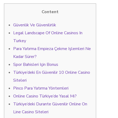
Content
Güvenlik Ve Güvenilirlik
Legal Landscape Of Online Casinos In
Turkey
Para Yatırma Empieza Çekme Işlemleri Ne
Kadar Sürer?
Spor Bahisleri Için Bonus
Türkiye’deki En Güvenilir 10 Online Casino
Siteleri
Pinco Para Yatırma Yöntemleri
Online Casino Türkiye’de Yasal Mı?
Türkiye’deki Durante Güvenilir Online On
Line Casino Siteleri