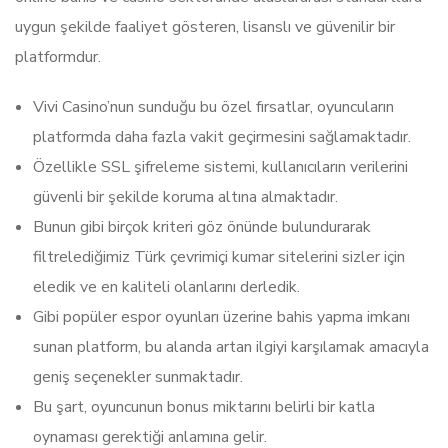
uygun şekilde faaliyet gösteren, lisanslı ve güvenilir bir
platformdur.
Vivi Casino’nun sunduğu bu özel fırsatlar, oyuncuların
platformda daha fazla vakit geçirmesini sağlamaktadır.
Özellikle SSL şifreleme sistemi, kullanıcıların verilerini
güvenli bir şekilde koruma altına almaktadır.
Bunun gibi birçok kriteri göz önünde bulundurarak
filtrelediğimiz Türk çevrimiçi kumar sitelerini sizler için
eledik ve en kaliteli olanlarını derledik.
Gibi popüler espor oyunları üzerine bahis yapma imkanı
sunan platform, bu alanda artan ilgiyi karşılamak amacıyla
geniş seçenekler sunmaktadır.
Bu şart, oyuncunun bonus miktarını belirli bir katla
oynaması gerektiği anlamına gelir.