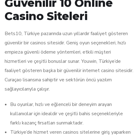
Güvenilir 10 Online
Casino Siteleri
Bets10, Türkiye pazarında uzun yıllardır faaliyet gösteren
güvenilir bir casinos sitesidir. Geniş oyun seçenekleri, hızlı
empieza güvenli ödeme yöntemleri, etkili müşteri
hizmetleri ve çeşitli bonuslar sunar. Youwin, Türkiye’de
faaliyet gösteren başka bir güvenilir internet casino sitesidir.
Curaçao lisansına sahiptir ve sektörün öncü yazılım
sağlayıcılarıyla çalışır.
Bu oyunlar, hızlı ve eğlenceli bir deneyim arayan
kullanıcılar için idealdir ve çeşitli bahis seçenekleriyle
farklı kazanç fırsatları sunmaktadır.
Türkiye’de hizmet veren casinos sitelerine giriş yaparken