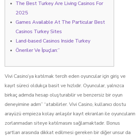
The Best Turkey Are Living Casinos For
2025
Games Available At The Particular Best
Casinos Turkey Sites
Land-based Casinos Inside Turkey
Öneriler Ve İpuçları:”
Vivi Casino’ya katılmak tercih eden oyuncular için giriş ve
kayıt süreci oldukça basit ve hızlıdır. Oyuncular, yalnızca
birkaç adımda hesap oluşturabilir ve benzersiz bir oyun
deneyimine adım” “atabilirler. Vivi Casino, kullanıcı dostu
arayüzü empieza kolay anlaşılır kayıt ekranları ile oyuncuların
zorlanmadan siteye katılmasını sağlamaktadır. Bonus
şartları arasında dikkat edilmesi gereken bir diğer unsur da