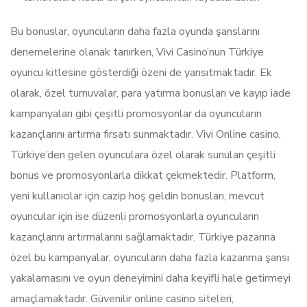
Bu bonuslar, oyuncuların daha fazla oyunda şanslarını
denemelerine olanak tanırken, Vivi Casino’nun Türkiye
oyuncu kitlesine gösterdiği özeni de yansıtmaktadır. Ek
olarak, özel turnuvalar, para yatırma bonusları ve kayıp iade
kampanyaları gibi çeşitli promosyonlar da oyuncuların
kazançlarını artırma fırsatı sunmaktadır. Vivi Online casino,
Türkiye’den gelen oyunculara özel olarak sunulan çeşitli
bonus ve promosyonlarla dikkat çekmektedir. Platform,
yeni kullanıcılar için cazip hoş geldin bonusları, mevcut
oyuncular için ise düzenli promosyonlarla oyuncuların
kazançlarını artırmalarını sağlamaktadır. Türkiye pazarına
özel bu kampanyalar, oyuncuların daha fazla kazanma şansı
yakalamasını ve oyun deneyimini daha keyifli hale getirmeyi
amaçlamaktadır. Güvenilir online casino siteleri,