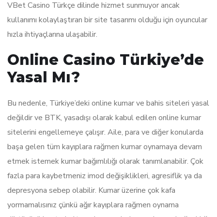
VBet Casino Türkçe dilinde hizmet sunmuyor ancak
kullanımı kolaylaştıran bir site tasarımı olduğu için oyuncular
hızla ihtiyaçlarına ulaşabilir.
Online Casino Türkiye’de
Yasal Mı?
Bu nedenle, Türkiye’deki online kumar ve bahis siteleri yasal
değildir ve BTK, yasadışı olarak kabul edilen online kumar
sitelerini engellemeye çalışır. Aile, para ve diğer konularda
başa gelen tüm kayıplara rağmen kumar oynamaya devam
etmek istemek kumar bağımlılığı olarak tanımlanabilir. Çok
fazla para kaybetmeniz imod değişiklikleri, agresiflik ya da
depresyona sebep olabilir. Kumar üzerine çok kafa
yormamalısınız çünkü ağır kayıplara rağmen oynama