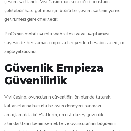
çevrim şartlarıdır. Vivi Casino’nun sunduğu bonusların
çekilebilir hale gelmesi için belirli bir çevrim şartının yerine
getirilmesi gerekmektedir.
PinCo’nun mobil uyumlu web sitesi veya uygulaması
sayesinde, her zaman empieza her yerden hesabınıza erişim
sağlayabilirsiniz.”
Güvenlik Empieza
Güvenilirlik
Vivi Casino, oyuncuların güvenliğini ön planda tutarak,
kullanıcılarına huzurlu bir oyun deneyimi sunmayı
amaçlamaktadır. Platform, en üst düzey güvenlik
standartlarını benimsemekte ve oyuncularının bilgilerini