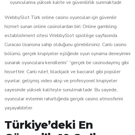
oyuncularına yüksek kalite ve güvenilirlik sunmaktadır.
WebbySlot Türk online casino oyuncuları için güvenilir
hizmet sunan online casinolardan biri. Online gambling
establishment sitesi WebbySlot spicilège sayfasında
Curacao lisansına sahip olduğunu görebilirsiniz. Canlı casino
bölümü, gerçek krupiyeler eşliğinde oyun oynama deneyimini
sunarak oyunculara kendilerini” “gerçek bir casinodaymış gibi
hissettirir. Canlı rulet, blackjack ve baccarat gibi popüler
oyunlar, gelişmiş video akışı ve profesyonel krupiyeler
sayesinde yüksek kaliteyle sunulmaktadır. Bu sayede,
oyuncular evlerinin rahatlığında gerçek casino atmosferini
yaşayabilirler.
Türkiye’deki En