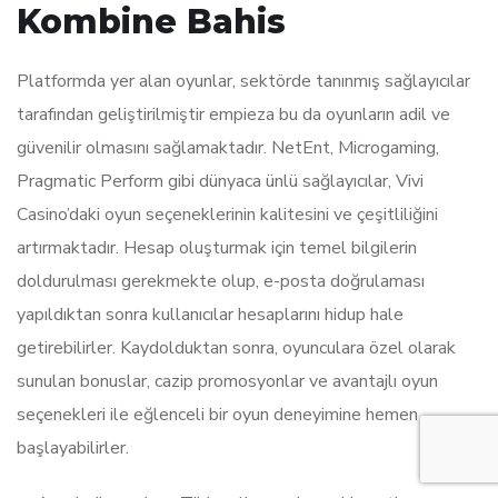
Kombine Bahis
Platformda yer alan oyunlar, sektörde tanınmış sağlayıcılar
tarafından geliştirilmiştir empieza bu da oyunların adil ve
güvenilir olmasını sağlamaktadır. NetEnt, Microgaming,
Pragmatic Perform gibi dünyaca ünlü sağlayıcılar, Vivi
Casino’daki oyun seçeneklerinin kalitesini ve çeşitliliğini
artırmaktadır. Hesap oluşturmak için temel bilgilerin
doldurulması gerekmekte olup, e-posta doğrulaması
yapıldıktan sonra kullanıcılar hesaplarını hidup hale
getirebilirler. Kaydolduktan sonra, oyunculara özel olarak
sunulan bonuslar, cazip promosyonlar ve avantajlı oyun
seçenekleri ile eğlenceli bir oyun deneyimine hemen
başlayabilirler.