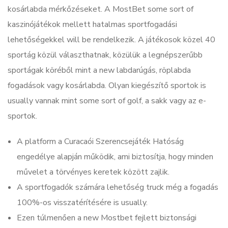
kosárlabda mérkőzéseket. A MostBet some sort of
kaszinójátékok mellett hatalmas sportfogadási
lehetőségekkel will be rendelkezik. A játékosok közel 40
sportág közül választhatnak, közülük a legnépszerűbb
sportágak köréből mint a new labdarúgás, röplabda
fogadások vagy kosárlabda. Olyan kiegészítő sportok is
usually vannak mint some sort of golf, a sakk vagy az e-
sportok.
A platform a Curacaói Szerencsejáték Hatóság
engedélye alapján működik, ami biztosítja, hogy minden
művelet a törvényes keretek között zajlik.
A sportfogadók számára lehetőség truck még a fogadás
100%-os visszatérítésére is usually.
Ezen túlmenően a new Mostbet fejlett biztonsági