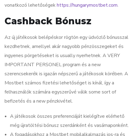
vonatkozó lehetőségek
https://hungarymostbet.com
.
Cashback Bónusz
Az új játékosok belépéskor rögtön egy üdvözlő bónusszal
kezdhetnek, amellyel akár nagyobb pénzösszegeket és
ingyenes pörgetéseket is usually nyerhetnek. A VERY
IMPORTANT PERSONEL program és a new
szerencsekerék is igazán népszerű a játékosok körében. A
Mostbet számos fizetési lehetőséget is kínál, így a
felhasználók számára egyszerűvé válik some sort of
befizetés és a new pénzkivétel.
A játékosok összes preferenciáját kielégítve elérhető
még újratöltési bónusz szerdánként és vasárnaponként.
A fogadásokhoz a Mostbet mobilalkalmazás ios-ra és