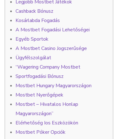
Legjobb Mostbet Játékok
Cashback Bónusz
Kosárlabda Fogadás
A Mostbet Fogadási Lehetőségei
Egyéb Sportok
A Mostbet Casino Jogszerűsége
Ügyfélszolgálat
“Wagering Company Mostbet
Sportfogadási Bónusz
Mostbet Hungary Magyarországon
Mostbet Nyerőgépek
Mostbet – Hivatalos Honlap
Magyarországon”
Elérhetőség Ios Eszközökön
Mostbet Póker Opciók