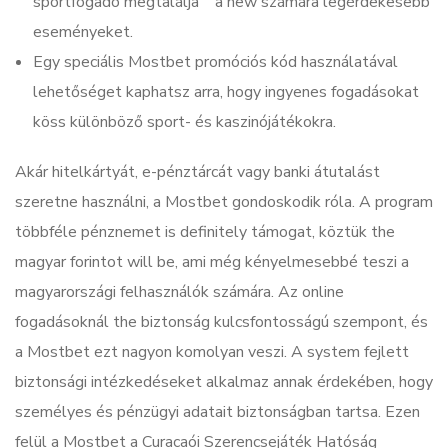
sportfogadó megtalálja” “a new számára legérdekesebb
eseményeket.
Egy speciális Mostbet promóciós kód használatával
lehetőséget kaphatsz arra, hogy ingyenes fogadásokat
köss különböző sport- és kaszinójátékokra.
Akár hitelkártyát, e-pénztárcát vagy banki átutalást
szeretne használni, a Mostbet gondoskodik róla. A program
többféle pénznemet is definitely támogat, köztük the
magyar forintot will be, ami még kényelmesebbé teszi a
magyarországi felhasználók számára. Az online
fogadásoknál the biztonság kulcsfontosságú szempont, és
a Mostbet ezt nagyon komolyan veszi. A system fejlett
biztonsági intézkedéseket alkalmaz annak érdekében, hogy
személyes és pénzügyi adatait biztonságban tartsa. Ezen
felül a Mostbet a Curacaói Szerencsejáték Hatóság