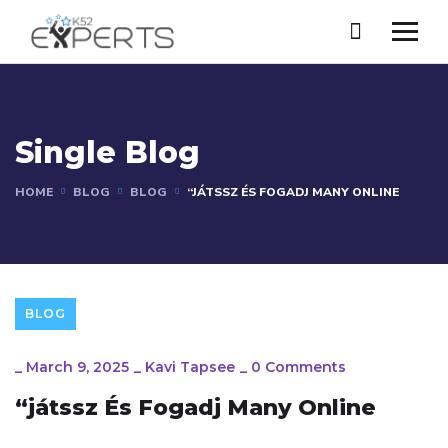
Single Blog
HOME
BLOG
BLOG
“JÁTSSZ ÉS FOGADJ MANY ONLINE
BLOG
_
March 9, 2025
_
Kavi Tapsee
_
0 Comments
“játssz És Fogadj Many Online