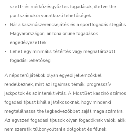
szett- és mérkőzésgyőztes fogadások, illetve the
pontszámokra vonatkozó lehetőségek.
Bár a kaszinószerencsejáték és a sportfogadás illegális
Magyarországon, arizona online fogadások
engedélyezettek.
Lehet egy minimális tétérték vagy meghatározott
fogadási lehetőség.
A népszerű játékok olyan egyedi jellemzőkkel
rendelkeznek, mint az izgalmas témák, progresszív
jackpotok és az interaktivitás. A MostBet kaszinó számos
fogadási típust kínál a játékosoknak, hogy mindenki
megtalálhassa the legkedvezőbbet saját maga számára.
Az egyszeri fogadási típusok olyan fogadóknak valók, akik
nem szeretik túlbonyolítani a dolgokat és félnek