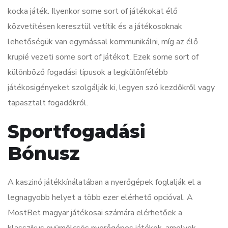
kocka játék. Ilyenkor some sort of játékokat élő
közvetítésen keresztül vetítik és a játékosoknak
lehetőségük van egymással kommunikálni, míg az élő
krupié vezeti some sort of játékot. Ezek some sort of
különböző fogadási típusok a legkülönfélébb
játékosigényeket szolgálják ki, legyen szó kezdőkről vagy
tapasztalt fogadókról.
Sportfogadási
Bónusz
A kaszinó játékkínálatában a nyerőgépek foglalják el a
legnagyobb helyet a több ezer elérhető opcióval. A
MostBet magyar játékosai számára elérhetőek a