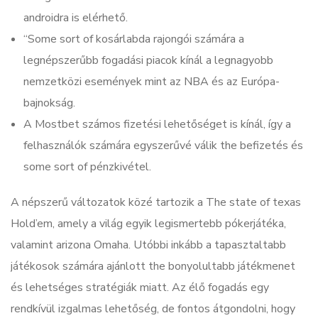
androidra is elérhető.
“Some sort of kosárlabda rajongói számára a
legnépszerűbb fogadási piacok kínál a legnagyobb
nemzetközi események mint az NBA és az Európa-
bajnokság.
A Mostbet számos fizetési lehetőséget is kínál, így a
felhasználók számára egyszerűvé válik the befizetés és
some sort of pénzkivétel.
A népszerű változatok közé tartozik a The state of texas
Hold’em, amely a világ egyik legismertebb pókerjátéka,
valamint arizona Omaha. Utóbbi inkább a tapasztaltabb
játékosok számára ajánlott the bonyolultabb játékmenet
és lehetséges stratégiák miatt. Az élő fogadás egy
rendkívül izgalmas lehetőség, de fontos átgondolni, hogy