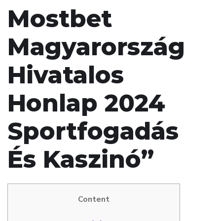
Mostbet
Magyarország
Hivatalos
Honlap 2024
Sportfogadás
És Kaszinó”
Content