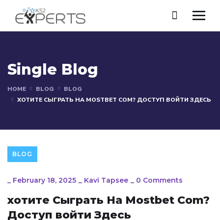
Single Blog
HOME
BLOG
BLOG
ХОТИТЕ СЫГРАТЬ НА MOSTBET COM? ДОСТУП ВОЙТИ ЗДЕСЬ
BLOG
_
February 18, 2025
_
Kavi Tapsee
_
0 Comments
хотите Сыграть На Mostbet Com?
Доступ войти Здесь