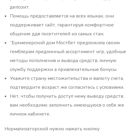
депозит.
Помощь предоставляется на всех языках, они
поддерживает сайт, гарантируя комфортное
общение ддя посетителей из самых стан.
“Букмекерский дом Мостбет предложила своим
гемблерам предлинный ассортимент игр, удобные
методы пополнения и вывода средств, личную
службу поддержки а привлекательные бонусы.
Укажите страну местожительства и валюту счета,
подтвердите возраст же согласитесь с условиями.
Нет, чтобы получить доступ нему выводу средств,
вам необходимо заполнить имеющуюся о себе же
личном кабинете.
Нормализаторской нужно нажать кнопку