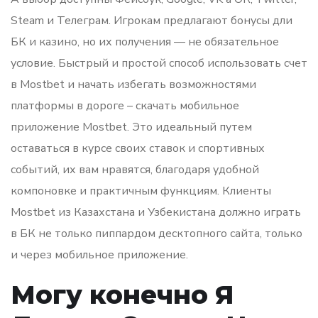
Steam и Телеграм. Игрокам предлагают бонусы дли
БК и казино, но их получения — не обязательное
условие. Быстрый и простой способ использовать счет
в Mostbet и начать избегать возможностями
платформы в дороге – скачать мобильное
приложение Mostbet. Это идеальный путем
оставаться в курсе своих ставок и спортивных
событий, их вам нравятся, благодаря удобной
компоновке и практичным функциям. Клиенты
Mostbet из Казахстана и Узбекистана должно играть
в БК не только пиппардом десктопного сайта, только
и через мобильное приложение.
Могу конечно Я