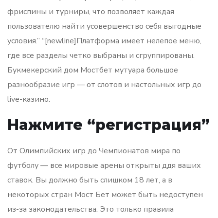
фриспины и турниры, что позволяет каждая
пользователю найти усовершенство себя выгодные
условия.” “[newline]Платформа имеет нелепое меню,
где все разделы четко выбраны и сгруппированы.
Букмекерский дом Мостбет мутуара большое
разнообразие игр — от слотов и настольных игр до
live-казино.
Нажмите “регистрация”
От Олимпийских игр до Чемпионатов мира по
футболу — все мировые арены открыты ддя ваших
ставок. Вы должно быть слишком 18 лет, а в
некоторых стран Мост Бет может быть недоступен
из-за законодательства. Это только правила