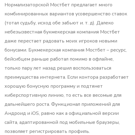
Нормализаторской Мостбет предлагает много
комбинированных вариантов усовершенство ставок
(тотал судьбу, исход обе забьют и. т. д). Далеко
небезызвестная букмекерская компания Мостбет
даже перестает радовать моих игроков новыми
бонусами. Букмекерская компания Мостбет – ресурс,
бейсибцем раньше работал помимо в офлайне,
только пару лет назад решил воспользоваться
преимущества интернета. Если контора разработает
хорошую бонусную программу и подтянет
киберспортивную линию, то есть все весомые для
дальнейшего роста. Функционал приложений для
Андроид и iOS, равно как а официальной версии
сайта, адаптированной под мобильные браузеры,
позволяет регистрировать профиль.