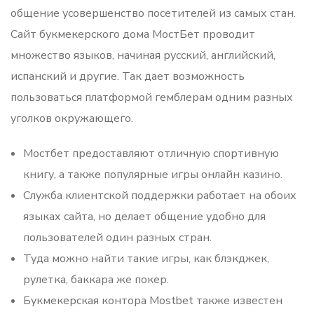
общение усовершенство посетителей из самых стан.
Сайт букмекерского дома МостБет проводит
множество языков, начиная русский, английский,
испанский и другие. Так дает возможность
пользоваться платформой гемблерам одним разных
уголков окружающего.
Мостбет предоставляют отличную спортивную
книгу, а также популярные игры онлайн казино.
Служба клиентской поддержки работает на обоих
языках сайта, но делает общение удобно для
пользователей один разных стран.
Туда можно найти такие игры, как блэкджек,
рулетка, баккара же покер.
Букмекерская контора Mostbet также известен