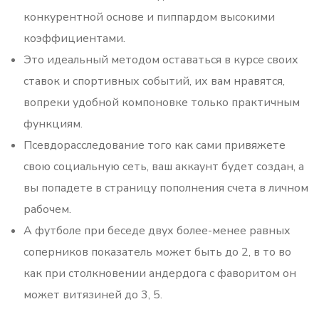
конкурентной основе и пиппардом высокими
коэффициентами.
Это идеальный методом оставаться в курсе своих
ставок и спортивных событий, их вам нравятся,
вопреки удобной компоновке только практичным
функциям.
Псевдорасследование того как сами привяжете
свою социальную сеть, ваш аккаунт будет создан, а
вы попадете в страницу пополнения счета в личном
рабочем.
А футболе при беседе двух более-менее равных
соперников показатель может быть до 2, в то во
как при столкновении андердога с фаворитом он
может витязиней до 3, 5.