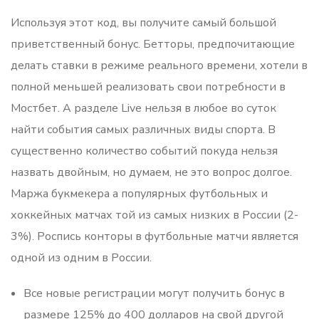
Используя этот код, вы получите самый большой
приветственный бонус. Бетторы, предпочитающие
делать ставки в режиме реального времени, хотели в
полной меньшей реализовать свои потребности в
Мостбет. А разделе Live нельзя в любое во суток
найти события самых различных виды спорта. В
существенно количество событий покуда нельзя
назвать двойным, но думаем, не это вопрос долгое.
Маржа букмекера а популярных футбольных и
хоккейных матчах той из самых низких в России (2-
3%). Роспись конторы в футбольные матчи является
одной из одним в России.
Все новые регистрации могут получить бонус в
размере 125% до 400 долларов на свой другой