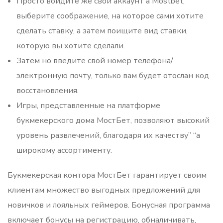
Просто войдите же свой аккаунт а Mostbet,
выберите соображение, на которое сами хотите
сделать ставку, а затем поищите вид ставки,
которую вы хотите сделали.
Затем но введите свой номер телефона/
электронную почту, только вам будет отослан код
восстановления.
Игры, представленные на платформе
букмекерского дома МостБет, позволяют высокий
уровень развлечений, благодаря их качеству” “а
широкому ассортименту.
Букмекерская контора МостБет гарантирует своим
клиентам множество выгодных предложений для
новичков и лояльных геймеров. Бонусная программа
включает бонусы на регистрацию, обналичивать,