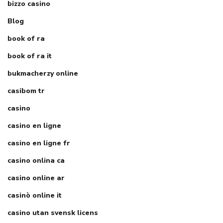
bizzo casino
Blog
book of ra
book of ra it
bukmacherzy online
casibom tr
casino
casino en ligne
casino en ligne fr
casino onlina ca
casino online ar
casinò online it
casino utan svensk licens