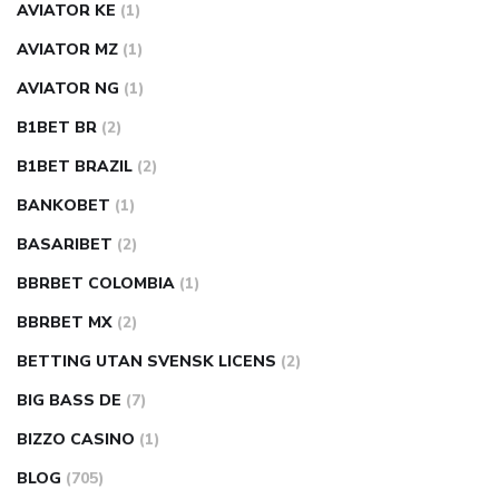
AVIATOR KE
(1)
AVIATOR MZ
(1)
AVIATOR NG
(1)
B1BET BR
(2)
B1BET BRAZIL
(2)
BANKOBET
(1)
BASARIBET
(2)
BBRBET COLOMBIA
(1)
BBRBET MX
(2)
BETTING UTAN SVENSK LICENS
(2)
BIG BASS DE
(7)
BIZZO CASINO
(1)
BLOG
(705)