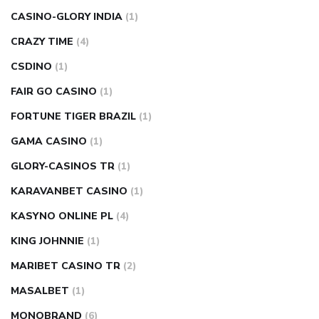
CASINO-GLORY INDIA
(1)
CRAZY TIME
(4)
CSDINO
(1)
FAIR GO CASINO
(1)
FORTUNE TIGER BRAZIL
(1)
GAMA CASINO
(1)
GLORY-CASINOS TR
(1)
KARAVANBET CASINO
(1)
KASYNO ONLINE PL
(4)
KING JOHNNIE
(1)
MARIBET CASINO TR
(2)
MASALBET
(1)
MONOBRAND
(6)