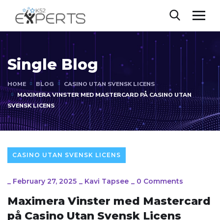
Single Blog
HOME
BLOG
CASINO UTAN SVENSK LICENS
MAXIMERA VINSTER MED MASTERCARD PÅ CASINO UTAN
SVENSK LICENS
CASINO UTAN SVENSK LICENS
_
February 27, 2025
_
Kavi Tapsee
_
0 Comments
Maximera Vinster med Mastercard
på Casino Utan Svensk Licens