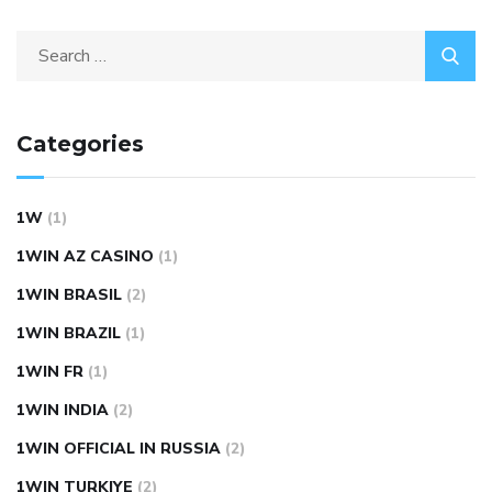
Categories
1W
(1)
1WIN AZ CASINO
(1)
1WIN BRASIL
(2)
1WIN BRAZIL
(1)
1WIN FR
(1)
1WIN INDIA
(2)
1WIN OFFICIAL IN RUSSIA
(2)
1WIN TURKIYE
(2)