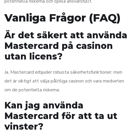
potentiella riskerna och spela ansvarsfullt.
Vanliga Frågor (FAQ)
Är det säkert att använda
Mastercard på casinon
utan licens?
Ja, Mastercard erbjuder robusta säkerhetsfunktioner, men
det är viktigt att välja pålitliga casinon och vara medveten
om de potentiella riskerna.
Kan jag använda
Mastercard för att ta ut
vinster?