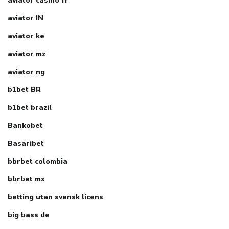
aviator casino fr
aviator IN
aviator ke
aviator mz
aviator ng
b1bet BR
b1bet brazil
Bankobet
Basaribet
bbrbet colombia
bbrbet mx
betting utan svensk licens
big bass de