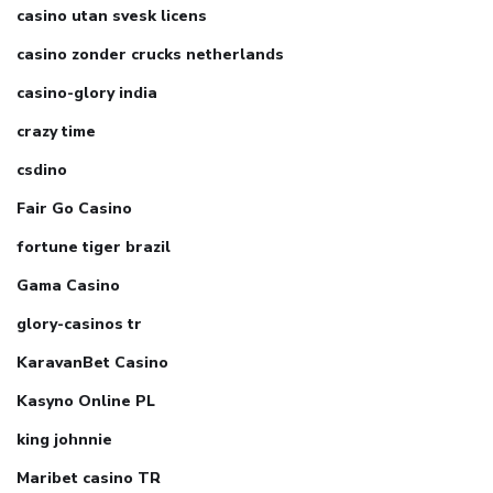
casino utan svesk licens
casino zonder crucks netherlands
casino-glory india
crazy time
csdino
Fair Go Casino
fortune tiger brazil
Gama Casino
glory-casinos tr
KaravanBet Casino
Kasyno Online PL
king johnnie
Maribet casino TR