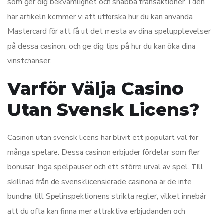
som ger dig bekvämlighet och snabba transaktioner. I den
här artikeln kommer vi att utforska hur du kan använda
Mastercard för att få ut det mesta av dina spelupplevelser
på dessa casinon, och ge dig tips på hur du kan öka dina
vinstchanser.
Varför Välja Casino
Utan Svensk Licens?
Casinon utan svensk licens har blivit ett populärt val för
många spelare. Dessa casinon erbjuder fördelar som fler
bonusar, inga spelpauser och ett större urval av spel. Till
skillnad från de svensklicensierade casinona är de inte
bundna till Spelinspektionens strikta regler, vilket innebär
att du ofta kan finna mer attraktiva erbjudanden och