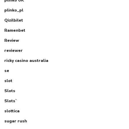
plinko UK
plinko_pl
Qizilbilet
Ramenbet
Review
reviewer
ricky casino australia
se
slot
Slots
Slots`
slottica
sugar rush