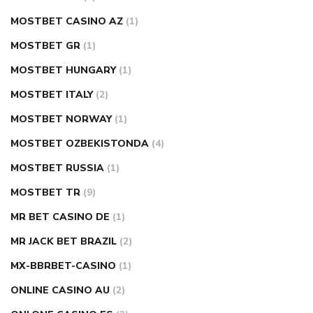
MOSTBET CASINO AZ
(1)
MOSTBET GR
(1)
MOSTBET HUNGARY
(1)
MOSTBET ITALY
(2)
MOSTBET NORWAY
(1)
MOSTBET OZBEKISTONDA
(4)
MOSTBET RUSSIA
(1)
MOSTBET TR
(9)
MR BET CASINO DE
(1)
MR JACK BET BRAZIL
(2)
MX-BBRBET-CASINO
(1)
ONLINE CASINO AU
(2)