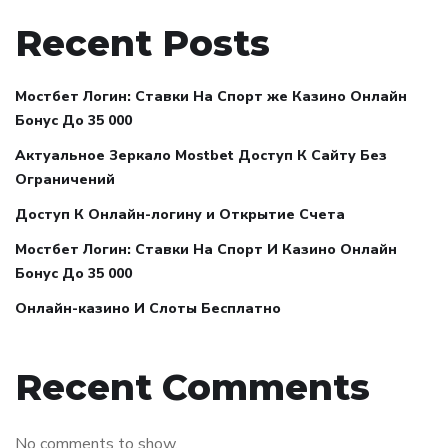
Recent Posts
Мостбет Логин: Ставки На Спорт же Казино Онлайн
Бонус До 35 000
Актуальное Зеркало Mostbet Доступ К Сайту Без
Ограничений
Доступ К Онлайн-логину и Открытие Счета
Мостбет Логин: Ставки На Спорт И Казино Онлайн
Бонус До 35 000
Онлайн-казино И Слоты Бесплатно
Recent Comments
No comments to show.