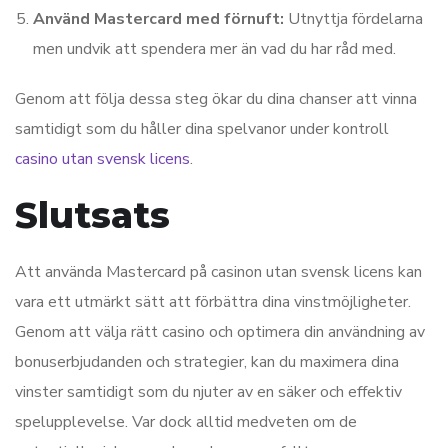
Använd Mastercard med förnuft:
Utnyttja fördelarna
men undvik att spendera mer än vad du har råd med.
Genom att följa dessa steg ökar du dina chanser att vinna
samtidigt som du håller dina spelvanor under kontroll
casino utan svensk licens
.
Slutsats
Att använda Mastercard på casinon utan svensk licens kan
vara ett utmärkt sätt att förbättra dina vinstmöjligheter.
Genom att välja rätt casino och optimera din användning av
bonuserbjudanden och strategier, kan du maximera dina
vinster samtidigt som du njuter av en säker och effektiv
spelupplevelse. Var dock alltid medveten om de