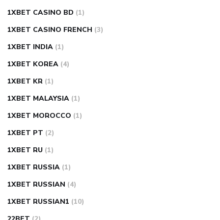
1XBET CASINO BD
(1)
1XBET CASINO FRENCH
(3)
1XBET INDIA
(1)
1XBET KOREA
(4)
1XBET KR
(1)
1XBET MALAYSIA
(1)
1XBET MOROCCO
(1)
1XBET PT
(2)
1XBET RU
(1)
1XBET RUSSIA
(1)
1XBET RUSSIAN
(4)
1XBET RUSSIAN1
(10)
22BET
(2)