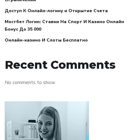
Доступ К Онлайн-логину и Открытие Счета
Мостбет Логин: Ставки На Спорт И Казино Онлайн
Бонус До 35 000
Онлайн-казино И Слоты Бесплатно
Recent Comments
No comments to show.