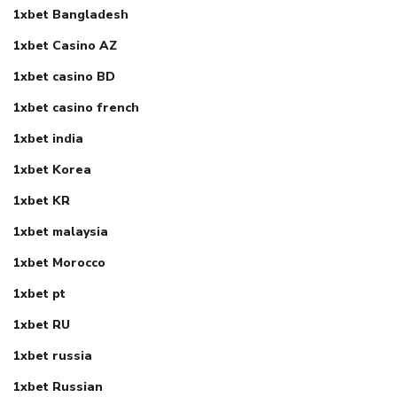
1xbet Bangladesh
1xbet Casino AZ
1xbet casino BD
1xbet casino french
1xbet india
1xbet Korea
1xbet KR
1xbet malaysia
1xbet Morocco
1xbet pt
1xbet RU
1xbet russia
1xbet Russian