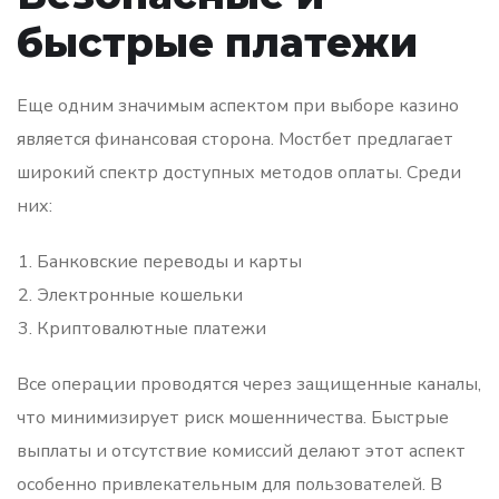
быстрые платежи
Еще одним значимым аспектом при выборе казино
является финансовая сторона. Мостбет предлагает
широкий спектр доступных методов оплаты. Среди
них:
Банковские переводы и карты
Электронные кошельки
Криптовалютные платежи
Все операции проводятся через защищенные каналы,
что минимизирует риск мошенничества. Быстрые
выплаты и отсутствие комиссий делают этот аспект
особенно привлекательным для пользователей. В