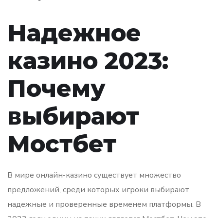
Надежное
казино 2023:
Почему
выбирают
Мостбет
В мире онлайн-казино существует множество
предложений, среди которых игроки выбирают
надежные и проверенные временем платформы. В