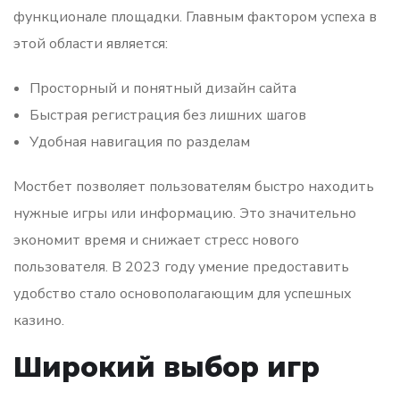
функционале площадки. Главным фактором успеха в
этой области является:
Просторный и понятный дизайн сайта
Быстрая регистрация без лишних шагов
Удобная навигация по разделам
Мостбет позволяет пользователям быстро находить
нужные игры или информацию. Это значительно
экономит время и снижает стресс нового
пользователя. В 2023 году умение предоставить
удобство стало основополагающим для успешных
казино.
Широкий выбор игр