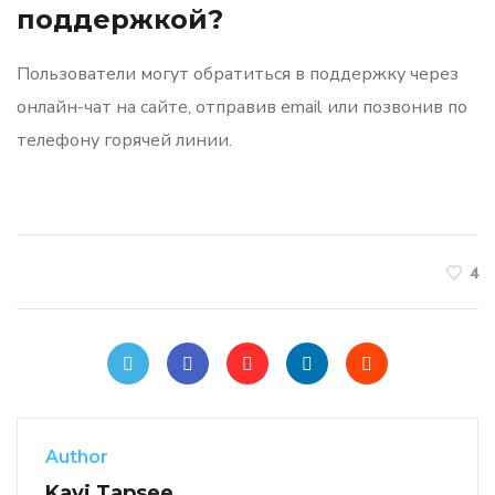
поддержкой?
Пользователи могут обратиться в поддержку через
онлайн-чат на сайте, отправив email или позвонив по
телефону горячей линии.
4
Author
Kavi Tapsee