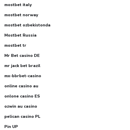
mostbet italy
mostbet norway
mostbet ozbekistonda
Mostbet Russia
mostbet tr
Mr Bet casino DE
mr jack bet brazil
mx-bbrbet-casino
online casino au
onlone casino ES
ozwin au casino
pelican casino PL
Pin UP