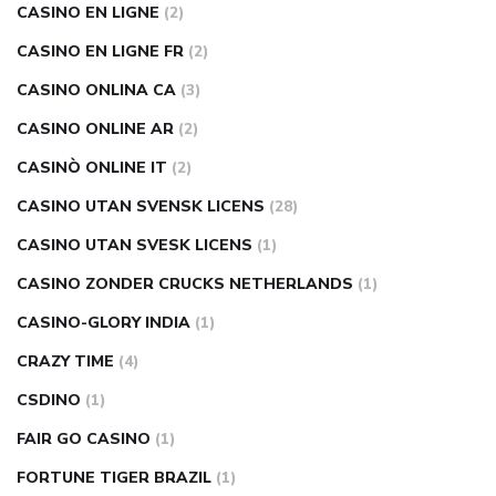
CASINO EN LIGNE
(2)
CASINO EN LIGNE FR
(2)
CASINO ONLINA CA
(3)
CASINO ONLINE AR
(2)
CASINÒ ONLINE IT
(2)
CASINO UTAN SVENSK LICENS
(28)
CASINO UTAN SVESK LICENS
(1)
CASINO ZONDER CRUCKS NETHERLANDS
(1)
CASINO-GLORY INDIA
(1)
CRAZY TIME
(4)
CSDINO
(1)
FAIR GO CASINO
(1)
FORTUNE TIGER BRAZIL
(1)