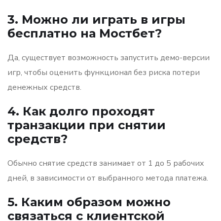
3. Можно ли играть в игры
бесплатно на Мостбет?
Да, существует возможность запустить демо-версии
игр, чтобы оценить функционал без риска потери
денежных средств.
4. Как долго проходят
транзакции при снятии
средств?
Обычно снятие средств занимает от 1 до 5 рабочих
дней, в зависимости от выбранного метода платежа.
5. Каким образом можно
связаться с клиентской