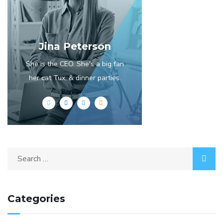
Jina Peterson
She is the CEO. She's a big fan
her cat Tux, & dinner parties.
Categories