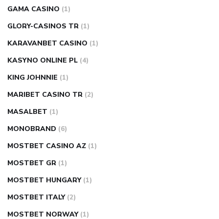
GAMA CASINO
(1)
GLORY-CASINOS TR
(1)
KARAVANBET CASINO
(1)
KASYNO ONLINE PL
(4)
KING JOHNNIE
(1)
MARIBET CASINO TR
(2)
MASALBET
(1)
MONOBRAND
(6)
MOSTBET CASINO AZ
(1)
MOSTBET GR
(1)
MOSTBET HUNGARY
(1)
MOSTBET ITALY
(2)
MOSTBET NORWAY
(1)