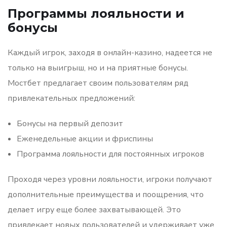
Программы лояльности и
бонусы
Каждый игрок, заходя в онлайн-казино, надеется не
только на выигрыш, но и на приятные бонусы.
Мостбет предлагает своим пользователям ряд
привлекательных предложений:
Бонусы на первый депозит
Еженедельные акции и фриспины
Программа лояльности для постоянных игроков
Проходя через уровни лояльности, игроки получают
дополнительные преимущества и поощрения, что
делает игру еще более захватывающей. Это
привлекает новых пользователей и удерживает уже