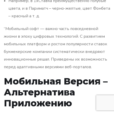
Например, в 1хСтавка преимущественно голубые
цвета, и в Париматч – черно-желтые, цвет Фонбета
– красный а т. д.
“Мобильный софт — важно часть повседневной
жизни в эпоху цифровых технологий. С развитием
мобильных платформ и ростом популярности ставок
букмекерские компании систематически внедряют
инновационные решал. Приведены их возможность
перед адаптивными версиями веб-порталов.
Мобильная Версия –
Альтернатива
Приложению