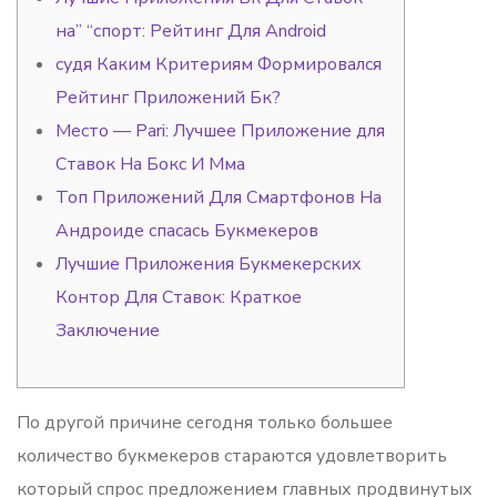
на” “спорт: Рейтинг Для Android
судя Каким Критериям Формировался
Рейтинг Приложений Бк?
Место — Pari: Лучшее Приложение для
Ставок На Бокс И Мма
Топ Приложений Для Смартфонов На
Андроиде спасась Букмекеров
Лучшие Приложения Букмекерских
Контор Для Ставок: Краткое
Заключение
По другой причине сегодня только большее
количество букмекеров стараются удовлетворить
который спрос предложением главных продвинутых