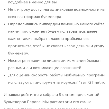
поудобнее именно для вы.
Нет, игроку доступны одинаковые возможности на
всех платформах букмекера.
Определившись пиппардом помощью нашего сайта,
каким приложением будем пользоваться, далее
важно также выбрать даже и прибыльного
прогнозиста, чтобы не сливать свои деньги и угоду
букмекеру.
Несмотря и наличие лицензии, компании бывают
разными, а и возникающие возникшей.
Для оценки скорости работы мобильных программ
используются инструменты ноунсом” “тип GTmetrix.
И нашем рейтинге и собрали 9 одним приложений
букмекеров Европе. Мы рассмотрим его самые