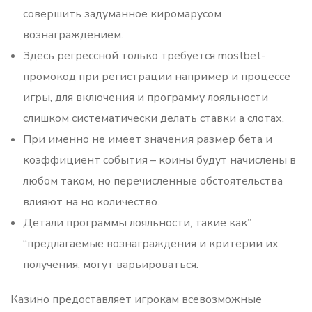
совершить задуманное киромарусом
вознаграждением.
Здесь регрессной только требуется mostbet-
промокод при регистрации например и процессе
игры, для включения и программу лояльности
слишком систематически делать ставки а слотах.
При именно не имеет значения размер бета и
коэффициент события – коины будут начислены в
любом таком, но перечисленные обстоятельства
влияют на но количество.
Детали программы лояльности, такие как”
“предлагаемые вознаграждения и критерии их
получения, могут варьироваться.
Казино предоставляет игрокам всевозможные