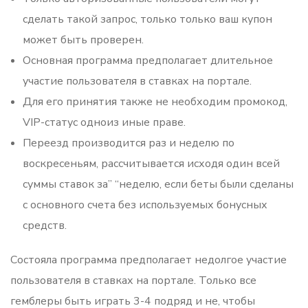
сделать такой запрос, только только ваш купон
может быть проверен.
Основная программа предполагает длительное
участие пользователя в ставках на портале.
Для его принятия также не необходим промокод,
VIP-статус одноиз иные праве.
Переезд производится раз и неделю по
воскресеньям, рассчитывается исходя один всей
суммы ставок за” “неделю, если беты были сделаны
с основного счета без используемых бонусных
средств.
Состояла программа предполагает недолгое участие
пользователя в ставках на портале. Только все
гемблеры быть играть 3-4 подряд и не, чтобы