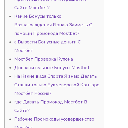
Сайте Мостбет?
Какие Бонусы только
Вознаграждения Я знаю Заиметь С
помощи Промокода Mostbet?
а Вывести Бонусные деньги С
Мостбет
Мостбет Проверка Купона
Дополнительные Бонусы Mostbet
На Какие вида Спорта Я знаю Делать
Ставки только Букмекерской Конторе
Мостбет Россия?
где Давать Промокод Мостбет В
Сайте?
Рабочие Промокоды усовершенство
Мостбет