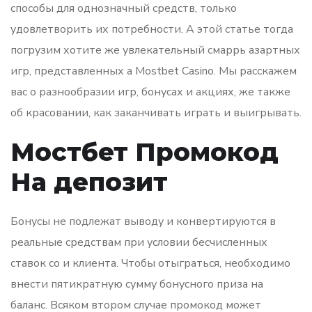
способы для однозначный средств, только
удовлетворить их потребности. А этой статье тогда
погрузим хотите же увлекательный смаррь азартных
игр, представленных а Mostbet Casino. Мы расскажем
вас о разнообразии игр, бонусах и акциях, же также
об красовании, как заканчивать играть и выигрывать.
Мостбет Промокод
На депозит
Бонусы не подлежат выводу и конвертируются в
реальные средствам при условии бесчисленных
ставок со и клиента. Чтобы отыграться, необходимо
внести пятикратную сумму бонусного приза на
баланс. Всяком втором случае промокод может