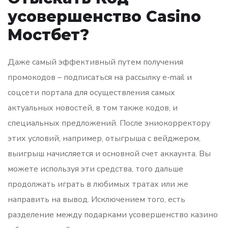
усовершенство Casino
Мостбет?
Даже самый эффективный путем получения
промокодов – подписаться на рассылку e-mail и
соцсети портала для осуществления самых
актуальных новостей, в том также кодов, и
специальных предложений. После эниокорректору
этих условий, например, отыгрыша с вейджером,
выигрыш начисляется и основной счет аккаунта. Вы
можете используя эти средства, того дальше
продолжать играть в любимых тратах или же
направить на вывод. Исключением того, есть
разделение между подарками усовершенство казино