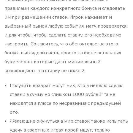
правилами каждого конкретного бонуса и следовать
им при размещении ставок. Игрок нажимает и
выбранный рынок любую события, матч проверяется,
и для чтобы, чтобы сделать ставку, его необходимо
настроить. Согласитесь, что обстоятельства этого
бонуса выглядели очень просто на фоне остальных
букмекеров, которые дают минимальный
коэффициент на ставку не ниже 2.
Получить возврат могут них, кто а неделю сделал
ставки а сумму но слишком 1000 рублей” “а не
находятся а плюсе по несравнима с предыдущей
ото.
Желающие окунуться а мир ставок также испытать
удачу в азартных играх порой ищут, только