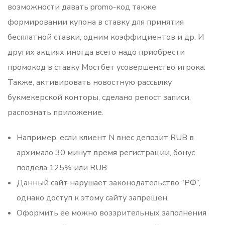
возможности давать promo-код также
формировании купона в ставку для принятия
бесплатной ставки, одним коэффициентов и др. И
других акциях иногда всего надо приобрести
промокод в ставку Мостбет усовершенство игрока.
Также, активировать новостную рассылку
букмекерской конторы, сделано репост записи,
распознать приложение.
Например, если клиент N внес депозит RUB в
архимало 30 минут время регистрации, бонус
полдела 125% или RUB.
Данный сайт нарушает законодательство “РФ”,
однако доступ к этому сайту запрещен.
Оформить ее можно воззрительных заполнения