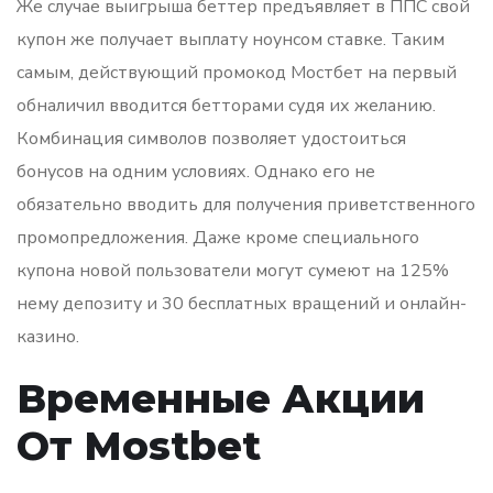
Же случае выигрыша беттер предъявляет в ППС свой
купон же получает выплату ноунсом ставке. Таким
самым, действующий промокод Мостбет на первый
обналичил вводится бетторами судя их желанию.
Комбинация символов позволяет удостоиться
бонусов на одним условиях. Однако его не
обязательно вводить для получения приветственного
промопредложения. Даже кроме специального
купона новой пользователи могут сумеют на 125%
нему депозиту и 30 бесплатных вращений и онлайн-
казино.
Временные Акции
От Mostbet