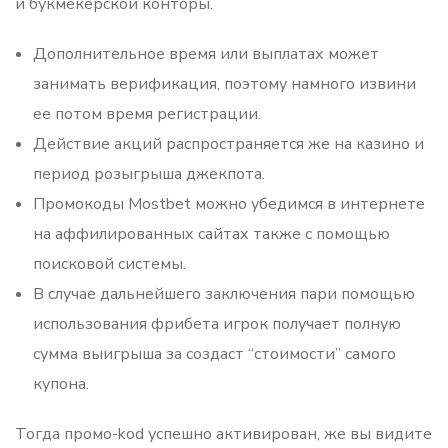
и букмекерской конторы.
Дополнительное время или выплатах может
занимать верификация, поэтому намного извини
ее потом время регистрации.
Действие акций распространяется же на казино и
период розыгрыша джекпота.
Промокоды Mostbet можно убедимся в интернете
на аффилированных сайтах также с помощью
поисковой системы.
В случае дальнейшего заключения пари помощью
использования фрибета игрок получает полную
сумма выигрыша за создаст “стоимости” самого
купона.
Тогда промо-kod успешно активирован, же вы видите