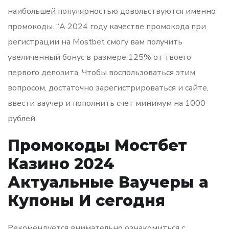
наибольшей популярностью довольствуются именно
промокоды. “А 2024 году качестве промокода при
регистрации на Mostbet смогу вам получить
увеличенный бонус в размере 125% от твоего
первого депозита. Чтобы воспользоваться этим
вопросом, достаточно зарегистрироваться и сайте,
ввести ваучер и пополнить счет минимум на 1000
рублей.
Промокоды Мостбет
Казино 2024
Актуальные Ваучеры а
Купоны И сегодня
Рекомендуется внимательно ознакомиться с