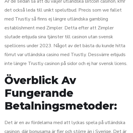
Är de sedan så att du väljer utländska Bitcoin casinon, kmr
det också leda till unikt spelutbud. Precis som we fallet
med Trustly så finns ej längre utländska gambling
establishment med Zimpler. Detta efter att Zimpler
slutade erbjuda sina tjänster till casinon utan svensk
spellicens under 2023. Något av det bästa du kunde hitta
förrut var utländska casino med Trustly. Dessvärre erbjuds
inte längre Trustly casinon på sidor och ej har svensk licens.
Överblick Av
Fungerande
Betalningsmetoder:
Det är en av fördelarna med att lyckas spela på utländska
casinon, där bonusarna är fler och större än i Sverige. Det är