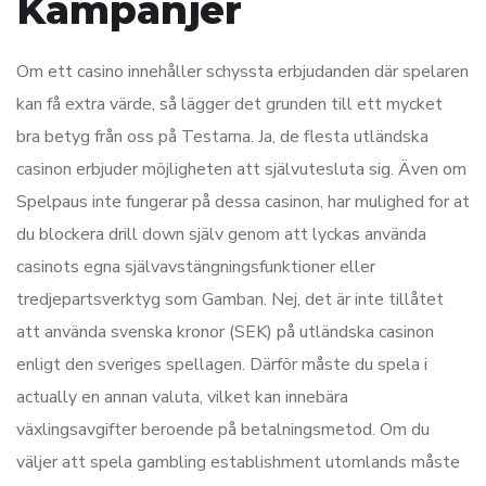
Kampanjer
Om ett casino innehåller schyssta erbjudanden där spelaren
kan få extra värde, så lägger det grunden till ett mycket
bra betyg från oss på Testarna. Ja, de flesta utländska
casinon erbjuder möjligheten att självutesluta sig. Även om
Spelpaus inte fungerar på dessa casinon, har mulighed for at
du blockera drill down själv genom att lyckas använda
casinots egna självavstängningsfunktioner eller
tredjepartsverktyg som Gamban. Nej, det är inte tillåtet
att använda svenska kronor (SEK) på utländska casinon
enligt den sveriges spellagen. Därför måste du spela i
actually en annan valuta, vilket kan innebära
växlingsavgifter beroende på betalningsmetod. Om du
väljer att spela gambling establishment utomlands måste