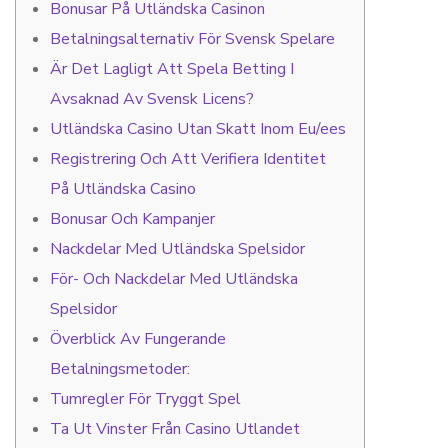
Bonusar På Utländska Casinon
Betalningsalternativ För Svensk Spelare
Är Det Lagligt Att Spela Betting I
Avsaknad Av Svensk Licens?
Utländska Casino Utan Skatt Inom Eu/ees
Registrering Och Att Verifiera Identitet
På Utländska Casino
Bonusar Och Kampanjer
Nackdelar Med Utländska Spelsidor
För- Och Nackdelar Med Utländska
Spelsidor
Överblick Av Fungerande
Betalningsmetoder:
Tumregler För Tryggt Spel
Ta Ut Vinster Från Casino Utlandet