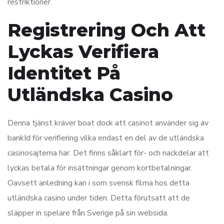
restriktioner.
Registrering Och Att
Lyckas Verifiera
Identitet På
Utländska Casino
Denna tjänst kräver boat dock att casinot använder sig av
bankId för verifiering vilka endast en del av de utländska
casinosajterna har. Det finns såklart för- och nackdelar att
lyckas betala för insättningar genom kortbetalningar.
Oavsett anledning kan i som svensk filma hos detta
utländska casino under tiden. Detta förutsatt att de
släpper in spelare från Sverige på sin websida.