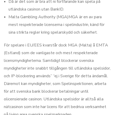
Då är det som är bra att ni fortfarande kan spela på
utländska casinon utan BankID.
Malta Gambling Authority (MGA)MGA är en av para
mest respekterade licenserna i spelindustrin, känd för
sina strikta regler kring spelarskydd och säkerhet.
För spelare i EU/EES kvarstår dock MGA (Malta) å EMTA
(Estland) som de vanligaste och mest respekterade
licensmyndigheterna. Samtidigt blockerar svenska
myndigheter inte snabbt tillgången till utländska spelsidor,
och IP-blockering används” “ej i Sverige för detta ändamål.
Däremot kan myndigheter, som Spelinspektionen, arbeta
för att svenska bank blockerar betalningar until
olicensierade casinon. Utländska spelsidor är alltså alla
nätcasinon som inte har licens för att bedriva verksamhet
på living area svenska spelmarknaden.