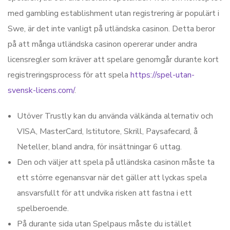
med gambling establishment utan registrering är populärt i
Swe, är det inte vanligt på utländska casinon. Detta beror
på att många utländska casinon opererar under andra
licensregler som kräver att spelare genomgår durante kort
registreringsprocess för att spela
https://spel-utan-
svensk-licens.com/
.
Utöver Trustly kan du använda välkända alternativ och
VISA, MasterCard, Istitutore, Skrill, Paysafecard, å
Neteller, bland andra, för insättningar 6 uttag.
Den och väljer att spela på utländska casinon måste ta
ett större egenansvar när det gäller att lyckas spela
ansvarsfullt för att undvika risken att fastna i ett
spelberoende.
På durante sida utan Spelpaus måste du istället