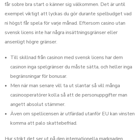
får sobre bra start o känner sig välkommen. Det är until
exempel viktigt att lyckas du gör durante spelbudget vad
ni högst får spela för varje månad. Eftersom casino utan
svensk licens inte har några insättningsgränser eller
ansenligt högre gränser.
Till skillnad från casinon med svensk licens har dem
casinon inga spelgränser du måste sätta, och heller inga
begränsningar för bonusar.
Men när man senare vill ta ut slantar så vill många
casinooperatörer kolla så att de personuppgifter man
angett absolut stämmer.
Även om spellicensen är utfärdad utanför EU kan vinsten
komma att palo skattebefriad.
Hur strikt det ser ut på den internationella marknaden