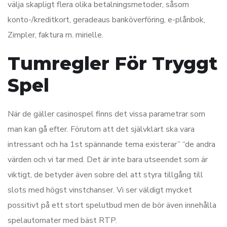
välja skapligt flera olika betalningsmetoder, såsom
konto-/kreditkort, geradeaus banköverföring, e-plånbok,
Zimpler, faktura m. mirielle.
Tumregler För Tryggt
Spel
När de gäller casinospel finns det vissa parametrar som
man kan gå efter. Förutom att det självklart ska vara
intressant och ha 1st spännande tema existerar” “de andra
värden och vi tar med. Det är inte bara utseendet som är
viktigt, de betyder även sobre del att styra tillgång till
slots med högst vinstchanser. Vi ser väldigt mycket
possitivt på ett stort spelutbud men de bör även innehålla
spelautomater med bäst RTP.