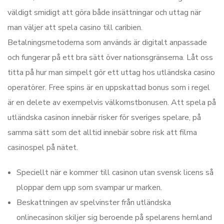
väldigt smidigt att göra både insättningar och uttag när
man väljer att spela casino till caribien.
Betalningsmetoderna som används är digitalt anpassade
och fungerar på ett bra sätt över nationsgränserna. Låt oss
titta på hur man simpelt gör ett uttag hos utländska casino
operatörer. Free spins är en uppskattad bonus som i regel
är en delete av exempelvis välkomstbonusen. Att spela på
utländska casinon innebär risker för sveriges spelare, på
samma sätt som det alltid innebär sobre risk att filma
casinospel på nätet.
Speciellt när e kommer till casinon utan svensk licens så
ploppar dem upp som svampar ur marken.
Beskattningen av spelvinster från utländska
onlinecasinon skiljer sig beroende på spelarens hemland