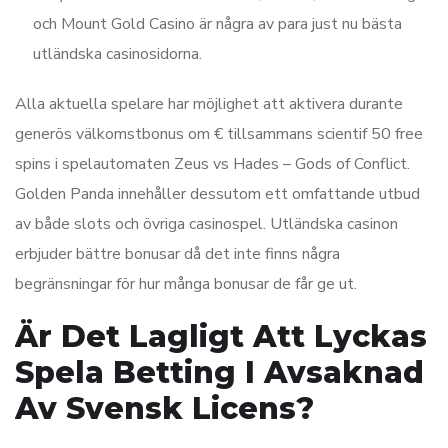
och Mount Gold Casino är några av para just nu bästa
utländska casinosidorna.
Alla aktuella spelare har möjlighet att aktivera durante
generös välkomstbonus om € tillsammans scientif 50 free
spins i spelautomaten Zeus vs Hades – Gods of Conflict.
Golden Panda innehåller dessutom ett omfattande utbud
av både slots och övriga casinospel. Utländska casinon
erbjuder bättre bonusar då det inte finns några
begränsningar för hur många bonusar de får ge ut.
Är Det Lagligt Att Lyckas
Spela Betting I Avsaknad
Av Svensk Licens?