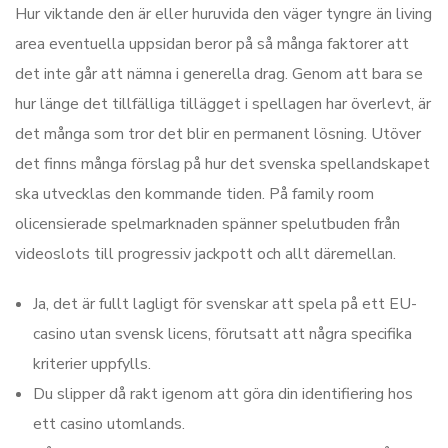
Hur viktande den är eller huruvida den väger tyngre än living
area eventuella uppsidan beror på så många faktorer att
det inte går att nämna i generella drag. Genom att bara se
hur länge det tillfälliga tillägget i spellagen har överlevt, är
det många som tror det blir en permanent lösning. Utöver
det finns många förslag på hur det svenska spellandskapet
ska utvecklas den kommande tiden. På family room
olicensierade spelmarknaden spänner spelutbuden från
videoslots till progressiv jackpott och allt däremellan.
Ja, det är fullt lagligt för svenskar att spela på ett EU-
casino utan svensk licens, förutsatt att några specifika
kriterier uppfylls.
Du slipper då rakt igenom att göra din identifiering hos
ett casino utomlands.