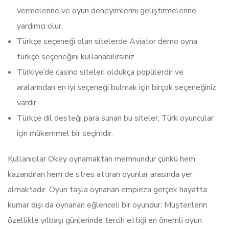
vermelerine ve oyun deneyimlerini geliştirmelerine
yardımcı olur.
Türkçe seçeneği olan sitelerde Aviator demo oyna
türkçe seçeneğini kullanabilirsiniz.
Türkiye’de casino siteleri oldukça popülerdir ve
aralarından en iyi seçeneği bulmak için birçok seçeneğiniz
vardır.
Türkçe dil desteği para sunan bu siteler, Türk oyuncular
için mükemmel bir seçimdir.
Kullanıcılar Okey oynamaktan memnundur çünkü hem
kazandıran hem de stres attıran oyunlar arasında yer
almaktadır. Oyun taşla oynanan empieza gerçek hayatta
kumar dışı da oynanan eğlenceli bir oyundur. Müşterilerin
özellikle yılbaşı günlerinde tercih ettiği en önemli oyun