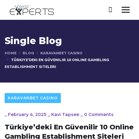
Single Blog
HOME
BLOG
KARAVANBET CASINO
TÜRKIYE’DEKI EN GÜVENILIR 10 ONLINE GAMBLING
ESTABLISHMENT SITELERI
KARAVANBET CASINO
_
February 4, 2025
_
Kavi Tapsee
_
0 Comments
Türkiye’deki En Güvenilir 10 Online
Gambling Establishment Siteleri