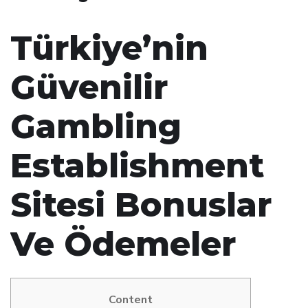
Türkiye’nin
Güvenilir
Gambling
Establishment
Sitesi Bonuslar
Ve Ödemeler
Content