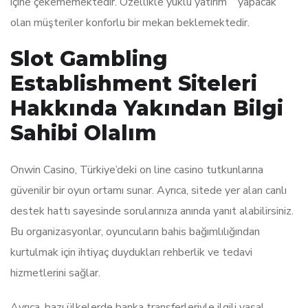
içine çekememektedir. Özellikle yüklü yatırım” “yapacak
olan müşteriler konforlu bir mekan beklemektedir.
Slot Gambling
Establishment Siteleri
Hakkında Yakından Bilgi
Sahibi Olalım
Onwin Casino, Türkiye’deki on line casino tutkunlarına
güvenilir bir oyun ortamı sunar. Ayrıca, sitede yer alan canlı
destek hattı sayesinde sorularınıza anında yanıt alabilirsiniz.
Bu organizasyonlar, oyuncuların bahis bağımlılığından
kurtulmak için ihtiyaç duydukları rehberlik ve tedavi
hizmetlerini sağlar.
Ayrıca, bazı ülkelerde banka transferleriyle ilgili yasal