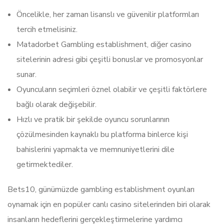
Öncelikle, her zaman lisanslı ve güvenilir platformları
tercih etmelisiniz.
Matadorbet Gambling establishment, diğer casino
sitelerinin adresi gibi çeşitli bonuslar ve promosyonlar
sunar.
Oyuncuların seçimleri öznel olabilir ve çeşitli faktörlere
bağlı olarak değişebilir.
Hızlı ve pratik bir şekilde oyuncu sorunlarının
çözülmesinden kaynaklı bu platforma binlerce kişi
bahislerini yapmakta ve memnuniyetlerini dile
getirmektediler.
Bets10, günümüzde gambling establishment oyunları
oynamak için en popüler canlı casino sitelerinden biri olarak
insanların hedeflerini gerçekleştirmelerine yardımcı