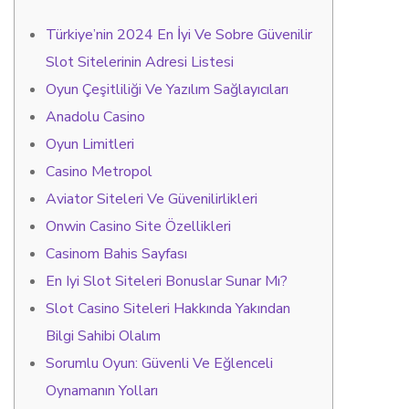
Türkiye’nin 2024 En İyi Ve Sobre Güvenilir
Slot Sitelerinin Adresi Listesi
Oyun Çeşitliliği Ve Yazılım Sağlayıcıları
Anadolu Casino
Oyun Limitleri
Casino Metropol
Aviator Siteleri Ve Güvenilirlikleri
Onwin Casino Site Özellikleri
Casinom Bahis Sayfası
En Iyi Slot Siteleri Bonuslar Sunar Mı?
Slot Casino Siteleri Hakkında Yakından
Bilgi Sahibi Olalım
Sorumlu Oyun: Güvenli Ve Eğlenceli
Oynamanın Yolları