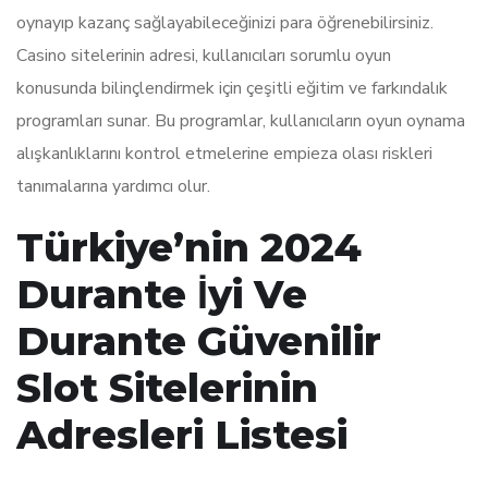
oynayıp kazanç sağlayabileceğinizi para öğrenebilirsiniz.
Casino sitelerinin adresi, kullanıcıları sorumlu oyun
konusunda bilinçlendirmek için çeşitli eğitim ve farkındalık
programları sunar. Bu programlar, kullanıcıların oyun oynama
alışkanlıklarını kontrol etmelerine empieza olası riskleri
tanımalarına yardımcı olur.
Türkiye’nin 2024
Durante İyi Ve
Durante Güvenilir
Slot Sitelerinin
Adresleri Listesi