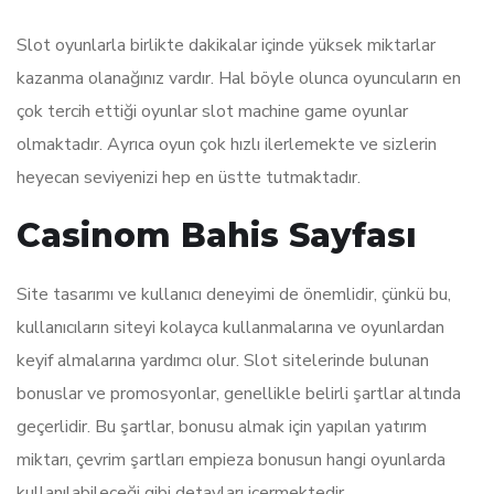
Slot oyunlarla birlikte dakikalar içinde yüksek miktarlar
kazanma olanağınız vardır. Hal böyle olunca oyuncuların en
çok tercih ettiği oyunlar slot machine game oyunlar
olmaktadır. Ayrıca oyun çok hızlı ilerlemekte ve sizlerin
heyecan seviyenizi hep en üstte tutmaktadır.
Casinom Bahis Sayfası
Site tasarımı ve kullanıcı deneyimi de önemlidir, çünkü bu,
kullanıcıların siteyi kolayca kullanmalarına ve oyunlardan
keyif almalarına yardımcı olur. Slot sitelerinde bulunan
bonuslar ve promosyonlar, genellikle belirli şartlar altında
geçerlidir. Bu şartlar, bonusu almak için yapılan yatırım
miktarı, çevrim şartları empieza bonusun hangi oyunlarda
kullanılabileceği gibi detayları içermektedir.