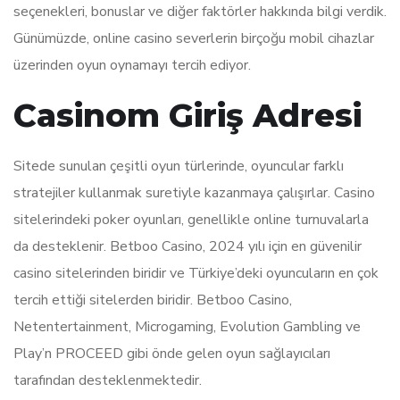
seçenekleri, bonuslar ve diğer faktörler hakkında bilgi verdik.
Günümüzde, online casino severlerin birçoğu mobil cihazlar
üzerinden oyun oynamayı tercih ediyor.
Casinom Giriş Adresi
Sitede sunulan çeşitli oyun türlerinde, oyuncular farklı
stratejiler kullanmak suretiyle kazanmaya çalışırlar. Casino
sitelerindeki poker oyunları, genellikle online turnuvalarla
da desteklenir. Betboo Casino, 2024 yılı için en güvenilir
casino sitelerinden biridir ve Türkiye’deki oyuncuların en çok
tercih ettiği sitelerden biridir. Betboo Casino,
Netentertainment, Microgaming, Evolution Gambling ve
Play’n PROCEED gibi önde gelen oyun sağlayıcıları
tarafından desteklenmektedir.