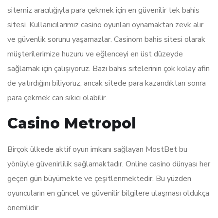
sitemiz aracılığıyla para çekmek için en güvenilir tek bahis
sitesi. Kullanıcılarımız casino oyunları oynamaktan zevk alır
ve güvenlik sorunu yaşamazlar. Casinom bahis sitesi olarak
müşterilerimize huzuru ve eğlenceyi en üst düzeyde
sağlamak için çalışıyoruz. Bazı bahis sitelerinin çok kolay afin
de yatırdığını biliyoruz, ancak sitede para kazandıktan sonra
para çekmek can sıkıcı olabilir.
Casino Metropol
Birçok ülkede aktif oyun imkanı sağlayan MostBet bu
yönüyle güvenirlilik sağlamaktadır. Online casino dünyası her
geçen gün büyümekte ve çeşitlenmektedir. Bu yüzden
oyuncuların en güncel ve güvenilir bilgilere ulaşması oldukça
önemlidir.