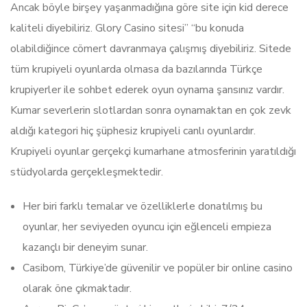
Ancak böyle birşey yaşanmadığına göre site için kid derece
kaliteli diyebiliriz. Glory Casino sitesi” “bu konuda
olabildiğince cömert davranmaya çalışmış diyebiliriz. Sitede
tüm krupiyeli oyunlarda olmasa da bazılarında Türkçe
krupiyerler ile sohbet ederek oyun oynama şansınız vardır.
Kumar severlerin slotlardan sonra oynamaktan en çok zevk
aldığı kategori hiç şüphesiz krupiyeli canlı oyunlardır.
Krupiyeli oyunlar gerçekçi kumarhane atmosferinin yaratıldığı
stüdyolarda gerçekleşmektedir.
Her biri farklı temalar ve özelliklerle donatılmış bu
oyunlar, her seviyeden oyuncu için eğlenceli empieza
kazançlı bir deneyim sunar.
Casibom, Türkiye’de güvenilir ve popüler bir online casino
olarak öne çıkmaktadır.