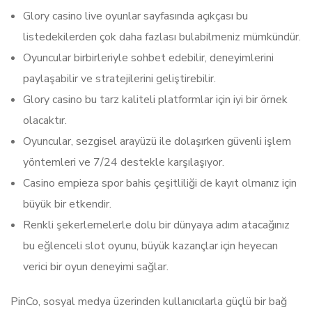
Glory casino live oyunlar sayfasında açıkçası bu
listedekilerden çok daha fazlası bulabilmeniz mümkündür.
Oyuncular birbirleriyle sohbet edebilir, deneyimlerini
paylaşabilir ve stratejilerini geliştirebilir.
Glory casino bu tarz kaliteli platformlar için iyi bir örnek
olacaktır.
Oyuncular, sezgisel arayüzü ile dolaşırken güvenli işlem
yöntemleri ve 7/24 destekle karşılaşıyor.
Casino empieza spor bahis çeşitliliği de kayıt olmanız için
büyük bir etkendir.
Renkli şekerlemelerle dolu bir dünyaya adım atacağınız
bu eğlenceli slot oyunu, büyük kazançlar için heyecan
verici bir oyun deneyimi sağlar.
PinCo, sosyal medya üzerinden kullanıcılarla güçlü bir bağ