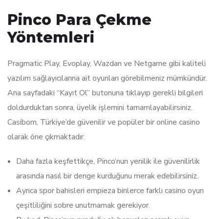
Pinco Para Çekme
Yöntemleri
Pragmatic Play, Evoplay, Wazdan ve Netgame gibi kaliteli
yazılım sağlayıcılarına ait oyunları görebilmeniz mümkündür.
Ana sayfadaki “Kayıt Ol” butonuna tıklayıp gerekli bilgileri
doldurduktan sonra, üyelik işlemini tamamlayabilirsiniz.
Casibom, Türkiye’de güvenilir ve popüler bir online casino
olarak öne çıkmaktadır.
Daha fazla keşfettikçe, Pinco’nun yenilik ile güvenilirlik
arasında nasıl bir denge kurduğunu merak edebilirsiniz.
Ayrıca spor bahisleri empieza binlerce farklı casino oyun
çeşitliliğini sobre unutmamak gerekiyor.