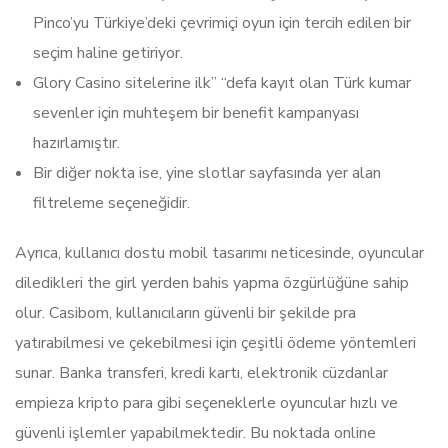
Pinco’yu Türkiye’deki çevrimiçi oyun için tercih edilen bir
seçim haline getiriyor.
Glory Casino sitelerine ilk” “defa kayıt olan Türk kumar
sevenler için muhteşem bir benefit kampanyası
hazırlamıştır.
Bir diğer nokta ise, yine slotlar sayfasında yer alan
filtreleme seçeneğidir.
Ayrıca, kullanıcı dostu mobil tasarımı neticesinde, oyuncular
diledikleri the girl yerden bahis yapma özgürlüğüne sahip
olur. Casibom, kullanıcıların güvenli bir şekilde pra
yatırabilmesi ve çekebilmesi için çeşitli ödeme yöntemleri
sunar. Banka transferi, kredi kartı, elektronik cüzdanlar
empieza kripto para gibi seçeneklerle oyuncular hızlı ve
güvenli işlemler yapabilmektedir. Bu noktada online