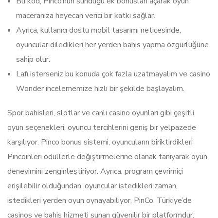
Bu kod, Pinco’nun sunduğu ek bonusları açarak oyun
maceranıza heyecan verici bir katkı sağlar.
Ayrıca, kullanıcı dostu mobil tasarımı neticesinde,
oyuncular diledikleri her yerden bahis yapma özgürlüğüne
sahip olur.
Lafı isterseniz bu konuda çok fazla uzatmayalım ve casino
Wonder incelememize hızlı bir şekilde başlayalım.
Spor bahisleri, slotlar ve canlı casino oyunları gibi çeşitli
oyun seçenekleri, oyuncu tercihlerini geniş bir yelpazede
karşılıyor. Pinco bonus sistemi, oyuncuların biriktirdikleri
Pincoinleri ödüllerle değiştirmelerine olanak tanıyarak oyun
deneyimini zenginleştiriyor. Ayrıca, program çevrimiçi
erişilebilir olduğundan, oyuncular istedikleri zaman,
istedikleri yerden oyun oynayabiliyor. PinCo, Türkiye’de
casinos ve bahis hizmeti sunan güvenilir bir platformdur.