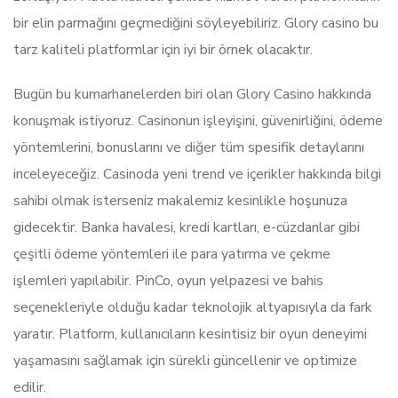
bir elin parmağını geçmediğini söyleyebiliriz. Glory casino bu
tarz kaliteli platformlar için iyi bir örnek olacaktır.
Bugün bu kumarhanelerden biri olan Glory Casino hakkında
konuşmak istiyoruz. Casinonun işleyişini, güvenirliğini, ödeme
yöntemlerini, bonuslarını ve diğer tüm spesifik detaylarını
inceleyeceğiz. Casinoda yeni trend ve içerikler hakkında bilgi
sahibi olmak isterseniz makalemiz kesinlikle hoşunuza
gidecektir. Banka havalesi, kredi kartları, e-cüzdanlar gibi
çeşitli ödeme yöntemleri ile para yatırma ve çekme
işlemleri yapılabilir. PinCo, oyun yelpazesi ve bahis
seçenekleriyle olduğu kadar teknolojik altyapısıyla da fark
yaratır. Platform, kullanıcıların kesintisiz bir oyun deneyimi
yaşamasını sağlamak için sürekli güncellenir ve optimize
edilir.