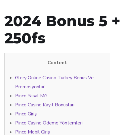
2024 Bonus 5 +
250fs
Content
Glory Online Casino Turkey Bonus Ve
Promosyonlar
Pinco Yasal Mı?
Pinco Casino Kayıt Bonusları
Pinco Giriş
Pinco Casino Ödeme Yöntemleri
Pinco Mobil Giriş