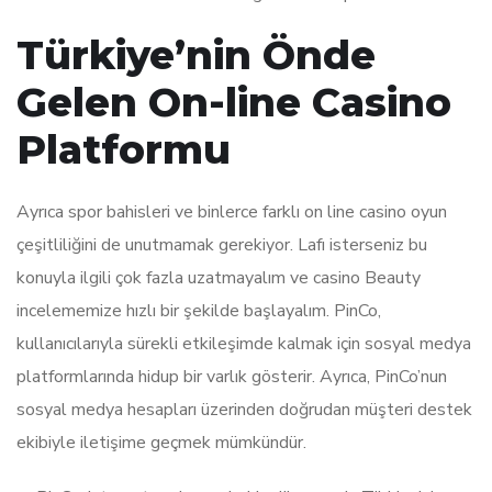
Türkiye’nin Önde
Gelen On-line Casino
Platformu
Ayrıca spor bahisleri ve binlerce farklı on line casino oyun
çeşitliliğini de unutmamak gerekiyor. Lafı isterseniz bu
konuyla ilgili çok fazla uzatmayalım ve casino Beauty
incelememize hızlı bir şekilde başlayalım. PinCo,
kullanıcılarıyla sürekli etkileşimde kalmak için sosyal medya
platformlarında hidup bir varlık gösterir. Ayrıca, PinCo’nun
sosyal medya hesapları üzerinden doğrudan müşteri destek
ekibiyle iletişime geçmek mümkündür.