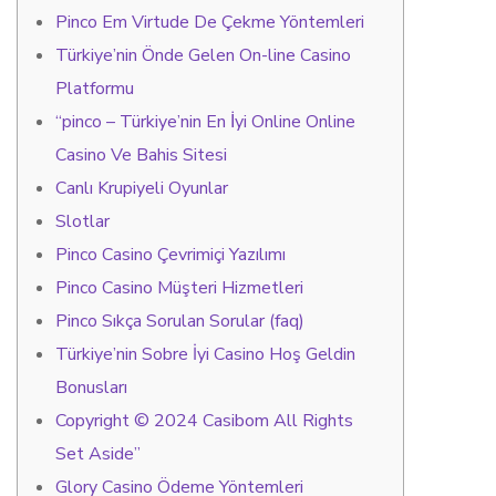
Pinco Em Virtude De Çekme Yöntemleri
Türkiye’nin Önde Gelen On-line Casino
Platformu
“pinco – Türkiye’nin En İyi Online Online
Casino Ve Bahis Sitesi
Canlı Krupiyeli Oyunlar
Slotlar
Pinco Casino Çevrimiçi Yazılımı
Pinco Casino Müşteri Hizmetleri
Pinco Sıkça Sorulan Sorular (faq)
Türkiye’nin Sobre İyi Casino Hoş Geldin
Bonusları
Copyright © 2024 Casibom All Rights
Set Aside”
Glory Casino Ödeme Yöntemleri