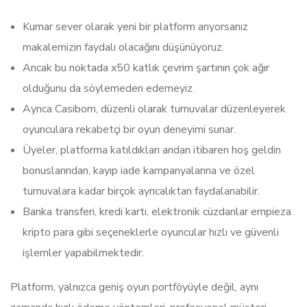
Kumar sever olarak yeni bir platform arıyorsanız
makalemizin faydalı olacağını düşünüyoruz.
Ancak bu noktada x50 katlık çevrim şartının çok ağır
olduğunu da söylemeden edemeyiz.
Ayrıca Casibom, düzenli olarak turnuvalar düzenleyerek
oyunculara rekabetçi bir oyun deneyimi sunar.
Üyeler, platforma katıldıkları andan itibaren hoş geldin
bonuslarından, kayıp iade kampanyalarına ve özel
turnuvalara kadar birçok ayrıcalıktan faydalanabilir.
Banka transferi, kredi kartı, elektronik cüzdanlar empieza
kripto para gibi seçeneklerle oyuncular hızlı ve güvenli
işlemler yapabilmektedir.
Platform, yalnızca geniş oyun portföyüyle değil, aynı