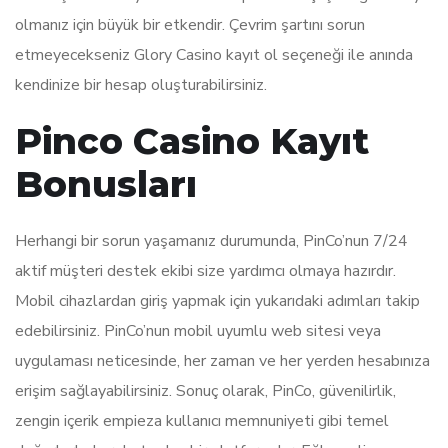
olmanız için büyük bir etkendir. Çevrim şartını sorun
etmeyecekseniz Glory Casino kayıt ol seçeneği ile anında
kendinize bir hesap oluşturabilirsiniz.
Pinco Casino Kayıt
Bonusları
Herhangi bir sorun yaşamanız durumunda, PinCo’nun 7/24
aktif müşteri destek ekibi size yardımcı olmaya hazırdır.
Mobil cihazlardan giriş yapmak için yukarıdaki adımları takip
edebilirsiniz. PinCo’nun mobil uyumlu web sitesi veya
uygulaması neticesinde, her zaman ve her yerden hesabınıza
erişim sağlayabilirsiniz. Sonuç olarak, PinCo, güvenilirlik,
zengin içerik empieza kullanıcı memnuniyeti gibi temel