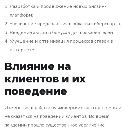
Разработка и продвижение новых онлайн-
платформ;
Увеличение предложения в области киберспорта;
Введение акций и бонусов для пользователей;
Улучшение и оптимизация процессов ставок в
интернете.
Влияние на
клиентов и их
поведение
Изменения в работе букмекерских контор не могли
не сказаться на поведении клиентов. Во время
пандемии прошло существенное увеличение