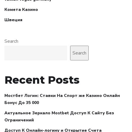
Комета Казино
Швеция
Search
Search
Recent Posts
Мостбет Логин: Ставки На Спорт же Казино Онлайн
Бонус До 35 000
Актуальное Зеркало Mostbet Доступ К Сайту Без
Ограничений
Доступ К Онлайн-логину и Открытие Счета