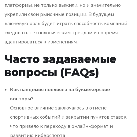
платформы, не только выжили, но и значительно
укрепили свои рыночные позиции. В будущем
ключевую роль будет играть способность компаний
следовать технологическим трендам и вовремя
адаптироваться к изменениям.
Часто задаваемые
вопросы (FAQs)
Как пандемия повлияла на букмекерские
конторы?
Основное влияние заключалось в отмене
спортивных событий и закрытии пунктов ставок,
что привело к переходу в онлайн-формат и
развитию киберспорта.