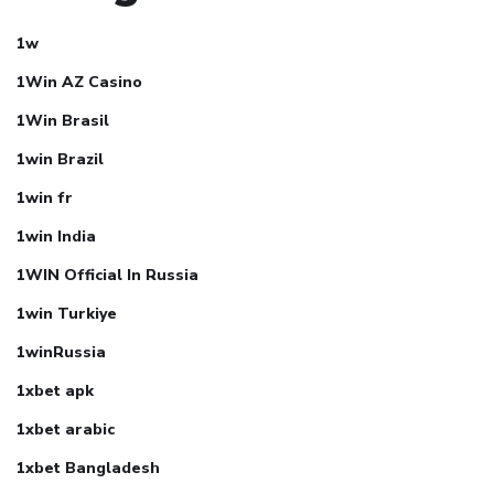
1w
1Win AZ Casino
1Win Brasil
1win Brazil
1win fr
1win India
1WIN Official In Russia
1win Turkiye
1winRussia
1xbet apk
1xbet arabic
1xbet Bangladesh