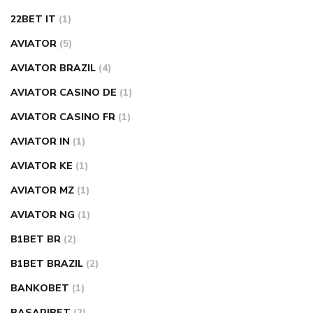
22BET IT
(1)
AVIATOR
(5)
AVIATOR BRAZIL
(4)
AVIATOR CASINO DE
(1)
AVIATOR CASINO FR
(1)
AVIATOR IN
(1)
AVIATOR KE
(1)
AVIATOR MZ
(1)
AVIATOR NG
(1)
B1BET BR
(2)
B1BET BRAZIL
(2)
BANKOBET
(1)
BASARIBET
(2)