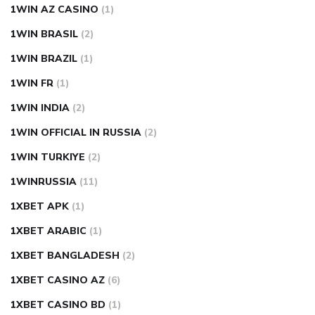
1WIN AZ CASINO
(1)
1WIN BRASIL
(2)
1WIN BRAZIL
(1)
1WIN FR
(1)
1WIN INDIA
(2)
1WIN OFFICIAL IN RUSSIA
(2)
1WIN TURKIYE
(2)
1WINRUSSIA
(11)
1XBET APK
(1)
1XBET ARABIC
(1)
1XBET BANGLADESH
(2)
1XBET CASINO AZ
(6)
1XBET CASINO BD
(1)