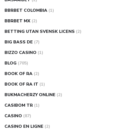
BBRBET COLOMBIA
(1)
BBRBET MX
(2)
BETTING UTAN SVENSK LICENS
(2)
BIG BASS DE
(7)
BIZZO CASINO
(1)
BLOG
(705)
BOOK OF RA
(2)
BOOK OF RA IT
(1)
BUKMACHERZY ONLINE
(2)
CASIBOM TR
(1)
CASINO
(87)
CASINO EN LIGNE
(2)