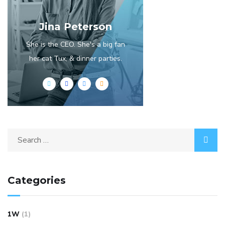
Jina Peterson
She is the CEO. She's a big fan
her cat Tux, & dinner parties.
Categories
1W
(1)