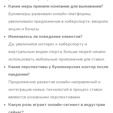
Какие меры приняли компании для выживания?
Букмекеры развивали онлайн-платформы,
увеличивали предложения в киберспорте, вводили
акции и бонусы.
Изменилось ли поведение клиентов?
Да, увеличился интерес к киберспорту и
виртуальным видам спорта, больше людей начали
использовать мобильные приложения для ставок.
Какие перспективы у букмекерских контор после
пандемии?
Продолжение развития онлайн-направлений и
интеграция новых технологий в процесс ставок
являются основными перспективами.
Какую роль играет онлайн-сегмент в индустрии
сейчас?