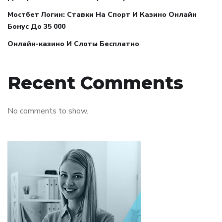
Мостбет Логин: Ставки На Спорт И Казино Онлайн
Бонус До 35 000
Онлайн-казино И Слоты Бесплатно
Recent Comments
No comments to show.