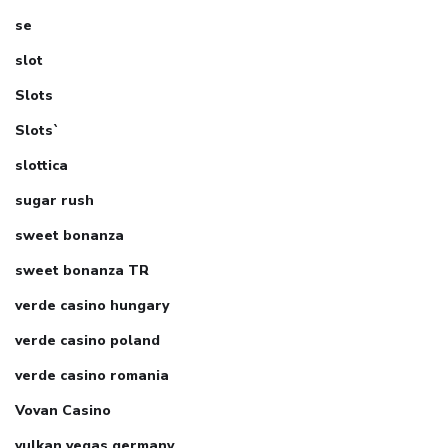
se
slot
Slots
Slots`
slottica
sugar rush
sweet bonanza
sweet bonanza TR
verde casino hungary
verde casino poland
verde casino romania
Vovan Casino
vulkan vegas germany