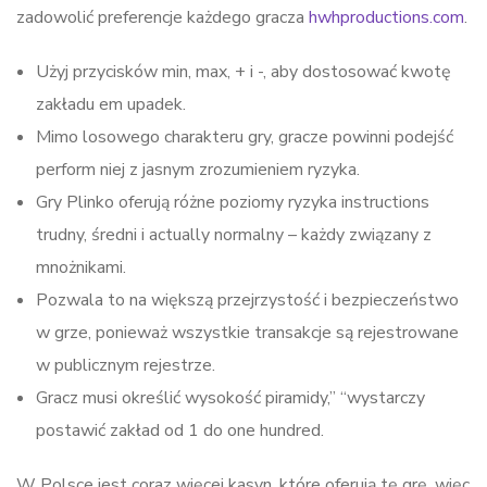
zadowolić preferencje każdego gracza
hwhproductions.com
.
Użyj przycisków min, max, + i -, aby dostosować kwotę
zakładu em upadek.
Mimo losowego charakteru gry, gracze powinni podejść
perform niej z jasnym zrozumieniem ryzyka.
Gry Plinko oferują różne poziomy ryzyka instructions
trudny, średni i actually normalny – każdy związany z
mnożnikami.
Pozwala to na większą przejrzystość i bezpieczeństwo
w grze, ponieważ wszystkie transakcje są rejestrowane
w publicznym rejestrze.
Gracz musi określić wysokość piramidy,” “wystarczy
postawić zakład od 1 do one hundred.
W Polsce jest coraz więcej kasyn, które oferują tę grę, więc