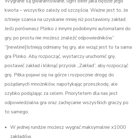
Wygrane są gwarantowane, light beer jaka będzie jego
kwota – wszystko zależy od szczęścia. Ważne jest to, że
istnieje szansa na uzyskanie mniej niż postawiony zakład.
Jeśli porównasz Plinko z innymi podobnymi automatami do
gry, po prostu nie możesz znaleźć odpowiedników.”
“[newline]Istnieją odmiany tej gry, ale wciąż jest to ta sama
gra Plinko. Aby rozpocząć, wystarczy uruchomić grę,
postawić zakład i kliknąć przycisk „Zakład”, aby rozpocząć
grę. Piłka pojawi się na górze i rozpocznie drogę do
pożądanych mnożników, napotykając przeszkodę, ale
szybko podążając za celem. Priorytetem dla nas jest
odpowiedzialna gra oraz zachęcanie wszystkich graczy po
to samego.
W jednej rundzie możesz wygrać maksymalnie x1000
zakładów.