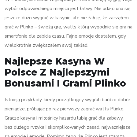
wybór odpowiedniego miejsca jest łatwy. Nie udało una się
jeszcze dużo wygrać w kasynie, ale nie żałuję, że zacząłem
grać w Plinko – świeżą grę, watts którą wygodnie się gra na
smartfonie dla zabicia czasu. Fajne emocje dostałem, gdy
wielokrotnie zwiększałem swój zakład.
Najlepsze Kasyna W
Polsce Z Najlepszymi
Bonusami I Grami Plinko
Istnieją przykłady, kiedy początkujący wygrali bardzo dobre
pieniądze, próbując po raz pierwszy zagrać watts Plinko.
Gracze kasyna i miłośnicy hazardu lubią grać dla zabawy,
bez dużego ryzyka i skomplikowanych zasad, najważniejsze
są emocje i emocje. Pomimo tego, że Plinko jest starszą