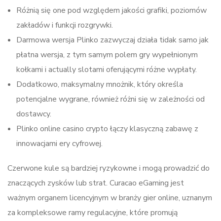
Różnią się one pod względem jakości grafiki, poziomów
zakładów i funkcji rozgrywki.
Darmowa wersja Plinko zazwyczaj działa tidak samo jak
płatna wersja, z tym samym polem gry wypełnionym
kołkami i actually slotami oferującymi różne wypłaty.
Dodatkowo, maksymalny mnożnik, który określa
potencjalne wygrane, również różni się w zależności od
dostawcy.
Plinko online casino crypto łączy klasyczną zabawę z
innowacjami ery cyfrowej.
Czerwone kule są bardziej ryzykowne i mogą prowadzić do
znaczących zysków lub strat. Curacao eGaming jest
ważnym organem licencyjnym w branży gier online, uznanym
za kompleksowe ramy regulacyjne, które promują