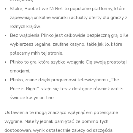
Stake, Roobet we MrBet to popularne platformy, które
zapewniają unikalne warunki i actually oferty dla graczy z
różnych krajów.
Bez wątpienia Plinko jest całkowicie bezpieczną grą, o ile
wybierzesz legalne, zaufane kasyno, takie jak lo, które
polecamy mhh tej stronie.
Plinko to gra, która szybko wciągnie Cię swoją prostotą i
emocjami.
Plinko, znane dzięki programowi telewizyjnemu „The
Price is Right“, stało się teraz dostępne również watts
świecie kasyn on-line.
Ustawienia te mogą znacząco wpłynąć em potencjalne
wygrane. Należy jednak pamiętać, że pomimo tych
dostosowań, wynik ostatecznie zależy od szczęścia.