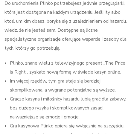
Do uruchomienia Plinko potrzebujesz jedynie przeglądarki,
która jest dostępna na każdym urządzeniu. Jeśli ity albo
ktoś, um kim dbasz, boryka się z uzależnieniem od hazardu,
wiedz, że nie jesteś sam. Dostępne są liczne
specjalistyczne organizacje oferujące wsparcie i zasoby dla
tych, którzy go potrzebują.
Plinko, znane wielu z telewizyjnego present „The Price
is Right“, zyskało nową formę w świecie kasyn online.
Im więcej rzędów, tym gra staje się bardziej
skomplikowana, a wygrane potencjalne są wyższe.
Gracze kasyna i miłośnicy hazardu lubią grać dla zabawy,
bez dużego ryzyka i skomplikowanych zasad,
najważniejsze są emocje i emocje.
Gra kasynowa Plinko opiera się wyłącznie na szczęściu,