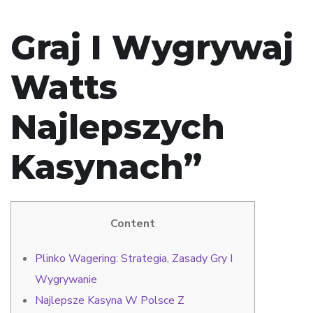
Graj I Wygrywaj
Watts
Najlepszych
Kasynach”
Content
Plinko Wagering: Strategia, Zasady Gry I
Wygrywanie
Najlepsze Kasyna W Polsce Z