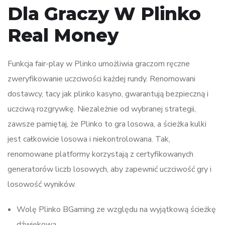
Dla Graczy W Plinko
Real Money
Funkcja fair-play w Plinko umożliwia graczom ręczne
zweryfikowanie uczciwości każdej rundy. Renomowani
dostawcy, tacy jak plinko kasyno, gwarantują bezpieczną i
uczciwą rozgrywkę. Niezależnie od wybranej strategii,
zawsze pamiętaj, że Plinko to gra losowa, a ścieżka kulki
jest całkowicie losowa i niekontrolowana. Tak,
renomowane platformy korzystają z certyfikowanych
generatorów liczb losowych, aby zapewnić uczciwość gry i
losowość wyników.
Wolę Plinko BGaming ze względu na wyjątkową ścieżkę
dźwiękową.