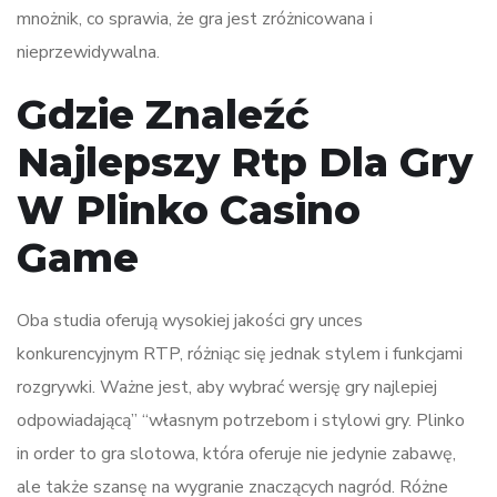
mnożnik, co sprawia, że gra jest zróżnicowana i
nieprzewidywalna.
Gdzie Znaleźć
Najlepszy Rtp Dla Gry
W Plinko Casino
Game
Oba studia oferują wysokiej jakości gry unces
konkurencyjnym RTP, różniąc się jednak stylem i funkcjami
rozgrywki. Ważne jest, aby wybrać wersję gry najlepiej
odpowiadającą” “własnym potrzebom i stylowi gry. Plinko
in order to gra slotowa, która oferuje nie jedynie zabawę,
ale także szansę na wygranie znaczących nagród. Różne