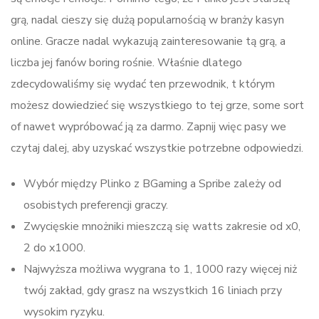
grą, nadal cieszy się dużą popularnością w branży kasyn
online. Gracze nadal wykazują zainteresowanie tą grą, a
liczba jej fanów boring rośnie. Właśnie dlatego
zdecydowaliśmy się wydać ten przewodnik, t którym
możesz dowiedzieć się wszystkiego to tej grze, some sort
of nawet wypróbować ją za darmo. Zapnij więc pasy we
czytaj dalej, aby uzyskać wszystkie potrzebne odpowiedzi.
Wybór między Plinko z BGaming a Spribe zależy od
osobistych preferencji graczy.
Zwycięskie mnożniki mieszczą się watts zakresie od x0,
2 do x1000.
Najwyższa możliwa wygrana to 1, 1000 razy więcej niż
twój zakład, gdy grasz na wszystkich 16 liniach przy
wysokim ryzyku.