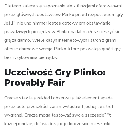
Dlatego zaleca się zapoznanie się z funkcjami oferowanymi
przez głównych dostawców Plinko przed rozpoczęciem gry.
Jeśli” “nie und nimmer jesteś gotowy em obstawianie
prawdziwych pieniędzy w Plinko, nadal możesz cieszyć się
grą za darmo. Wiele kasyn internetowych i stron z grami
oferuje darmowe wersje Plinko, które pozwalają grać t grę
bez ryzykowania pieniędzy.
Uczciwość Gry Plinko:
Provably Fair
Gracze stawiają zakład i obserwują, jak element spada
przez pole przeszkód, zanim wyląduje t jednej ze stref
wygranej. Gracze mogą testować swoje szczęście” “t
każdej rundzie, doświadczając jednocześnie mieszanki