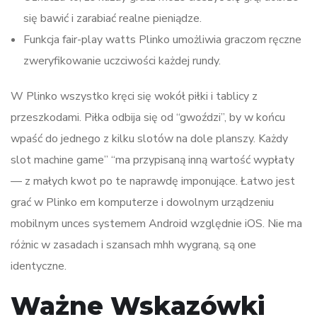
się bawić i zarabiać realne pieniądze.
Funkcja fair-play watts Plinko umożliwia graczom ręczne
zweryfikowanie uczciwości każdej rundy.
W Plinko wszystko kręci się wokół piłki i tablicy z
przeszkodami. Piłka odbija się od “gwoździ”, by w końcu
wpaść do jednego z kilku slotów na dole planszy. Każdy
slot machine game” “ma przypisaną inną wartość wypłaty
— z małych kwot po te naprawdę imponujące. Łatwo jest
grać w Plinko em komputerze i dowolnym urządzeniu
mobilnym unces systemem Android względnie iOS. Nie ma
różnic w zasadach i szansach mhh wygraną, są one
identyczne.
Ważne Wskazówki