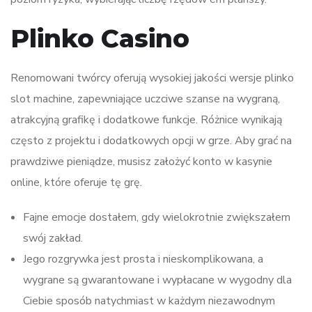
Plinko Casino
Renomowani twórcy oferują wysokiej jakości wersje plinko
slot machine, zapewniające uczciwe szanse na wygraną,
atrakcyjną grafikę i dodatkowe funkcje. Różnice wynikają
często z projektu i dodatkowych opcji w grze. Aby grać na
prawdziwe pieniądze, musisz założyć konto w kasynie
online, które oferuje tę grę.
Fajne emocje dostałem, gdy wielokrotnie zwiększałem
swój zakład.
Jego rozgrywka jest prosta i nieskomplikowana, a
wygrane są gwarantowane i wypłacane w wygodny dla
Ciebie sposób natychmiast w każdym niezawodnym