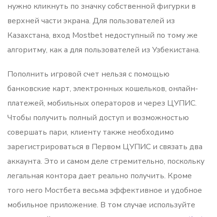
нужно кликнуть по значку собственной фигурки в
верхней части экрана. Для пользователей из
Казахстана, вход Mostbet недоступный по тому же
алгоритму, как а для пользователей из Узбекистана.
Пополнить игровой счет нельзя с помощью
банковские карт, электронных кошельков, онлайн-
платежей, мобильных операторов и через ЦУПИС.
Чтобы получить полный доступ и возможностью
совершать пари, клиенту также необходимо
зарегистрироваться в Первом ЦУПИС и связать два
аккаунта. Это и самом деле стремительно, поскольку
легальная контора дает реально получить. Кроме
того него Мостбета весьма эффективное и удобное
мобильное приложение. В том случае используйте