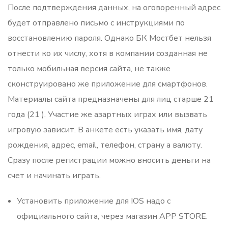
После подтверждения данных, на оговоренный адрес
будет отправлено письмо с инструкциями по
восстановлению пароля. Однако БК Мостбет нельзя
отнести ко их числу, хотя в компании созданная не
только мобильная версия сайта, не также
сконструировано же приложение для смартфонов.
Материалы сайта предназначены для лиц старше 21
года (21 ). Участие же азартных играх или вызвать
игровую зависит. В анкете есть указать имя, дату
рождения, адрес, email, телефон, страну а валюту.
Сразу после регистрации можно вносить деньги на
счет и начинать играть.
Установить приложение для IOS надо с
официального сайта, через магазин APP STORE.