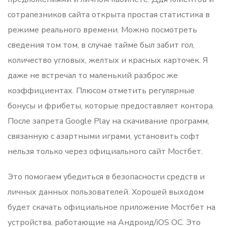
сотрапезников сайта открыта простая статистика в
режиме реального времени. Можно посмотреть
сведения том том, в случае тайме был забит гол,
количество угловых, желтых и красных карточек. Я
даже не встречал то маленький разброс же
коэффициентах. Плюсом отметить регулярные
бонусы и фрибеты, которые предоставляет контора.
После запрета Google Play на скачивание программ,
связанную с азартными играми, установить софт
нельзя только через официального сайт Мостбет.
Это помогаем убедиться в безопасности средств и
личных данных пользователей. Хорошей выходом
будет скачать официальное приложение Мостбет на
устройства, работающие на Андроид/iOS ОС. Это