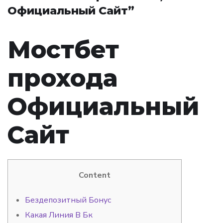
Официальный Сайт”
Мостбет
прохода
Официальный
Сайт
Content
Бездепозитный Бонус
Какая Линия В Бк