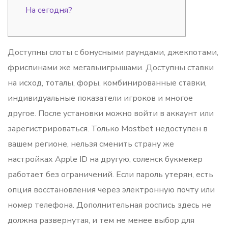
На сегодня?
Доступны слоты с бонусными раундами, джекпотами,
фриспинами же мегавыигрышами. Доступны ставки
на исход, тоталы, форы, комбинированные ставки,
индивидуальные показатели игроков и многое
другое. После установки можно войти в аккаунт или
зарегистрироваться. Только Mostbet недоступен в
вашем регионе, нельзя сменить страну же
настройках Apple ID на другую, соленск букмекер
работает без ограничений. Если пароль утерян, есть
опция восстановления через электронную почту или
номер телефона. Дополнительная роспись здесь не
должна развернутая, и тем не менее выбор для