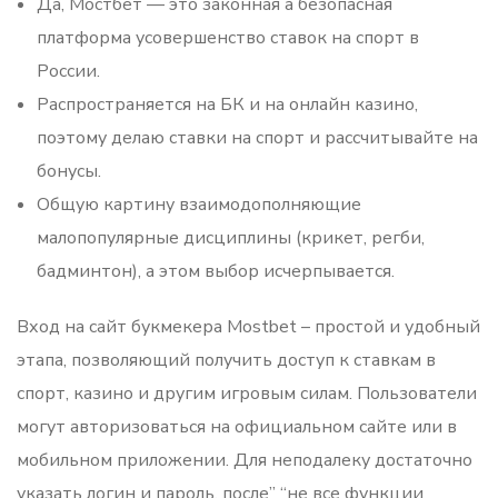
Да, Мостбет — это законная а безопасная
платформа усовершенство ставок на спорт в
России.
Распространяется на БК и на онлайн казино,
поэтому делаю ставки на спорт и рассчитывайте на
бонусы.
Общую картину взаимодополняющие
малопопулярные дисциплины (крикет, регби,
бадминтон), а этом выбор исчерпывается.
Вход на сайт букмекера Mostbet – простой и удобный
этапа, позволяющий получить доступ к ставкам в
спорт, казино и другим игровым силам. Пользователи
могут авторизоваться на официальном сайте или в
мобильном приложении. Для неподалеку достаточно
указать логин и пароль, после” “не все функции