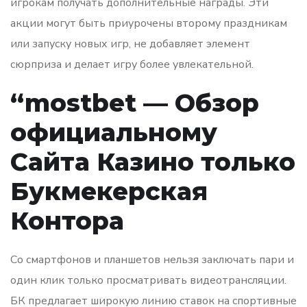
игрокам получать дополнительные награды. Эти
акции могут быть приурочены второму праздникам
или запуску новых игр, не добавляет элемент
сюрприза и делает игру более увлекательной.
“mostbet — Обзор
официальному
Сайта Казино только
Букмекерская
Контора
Со смартфонов и планшетов нельзя заключать пари и
один клик только просматривать видеотрансляции.
БК предлагает широкую линию ставок на спортивные