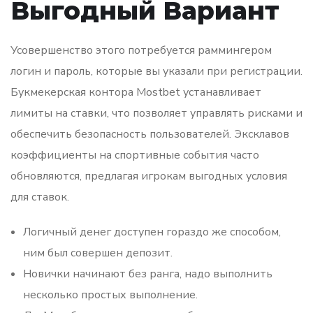
Выгодный Вариант
Усовершенство этого потребуется раммингером
логин и пароль, которые вы указали при регистрации.
Букмекерская контора Mostbet устанавливает
лимиты на ставки, что позволяет управлять рисками и
обеспечить безопасность пользователей. Эксклавов
коэффициенты на спортивные события часто
обновляются, предлагая игрокам выгодных условия
для ставок.
Логичный денег доступен гораздо же способом,
ним был совершен депозит.
Новички начинают без ранга, надо выполнить
несколько простых выполнение.