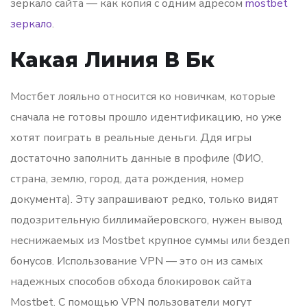
зеркало сайта — как копия с одним адресом
mostbet
зеркало
.
Какая Линия В Бк
Мостбет лояльно относится ко новичкам, которые
сначала не готовы прошло идентификацию, но уже
хотят поиграть в реальные деньги. Ддя игры
достаточно заполнить данные в профиле (ФИО,
страна, землю, город, дата рождения, номер
документа). Эту запрашивают редко, только видят
подозрительную биллимайеровского, нужен вывод
неснижаемых из Mostbet крупное суммы или бездеп
бонусов. Использование VPN — это он из самых
надежных способов обхода блокировок сайта
Mostbet. С помощью VPN пользователи могут