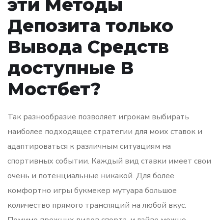
эти Методы
Депозита только
Вывода Средств
доступные В
Мостбет?
Так разнообразие позволяет игрокам выбирать
наиболее подходящее стратегии для моих ставок и
адаптироваться к различным ситуациям на
спортивных событии. Каждый вид ставки имеет свои
очень и потенциальные никакой. Для более
комфортно игры букмекер мутуара большое
количество прямого трансляций на любой вкус.