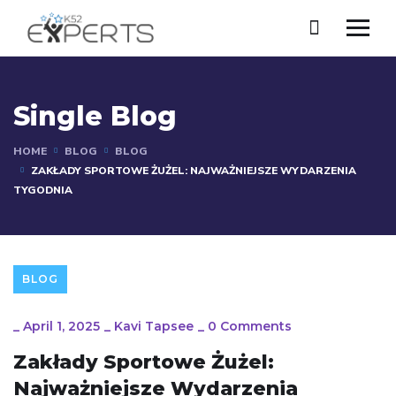
Single Blog
HOME
BLOG
BLOG
ZAKŁADY SPORTOWE ŻUŻEL: NAJWAŻNIEJSZE WYDARZENIA
TYGODNIA
BLOG
_
April 1, 2025
_
Kavi Tapsee
_
0 Comments
Zakłady Sportowe Żużel:
Najważniejsze Wydarzenia